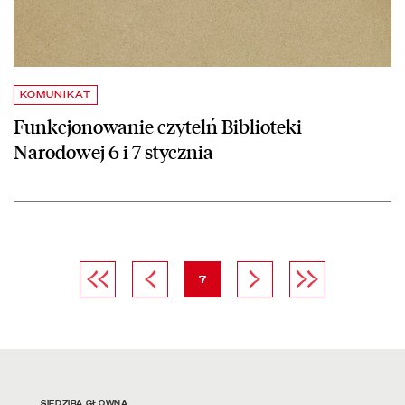
KOMUNIKAT
Funkcjonowanie czytelń Biblioteki
Narodowej 6 i 7 stycznia
Pierwsza strona
Poprzednia strona
strona
Następna strona
Ostatnia strona
7
SIEDZIBA GŁÓWNA