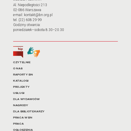
Adres oraz godziny otwarci
Al. Niepodległości 213
02-086 Warszawa
e-mail: kontakt@bn.org.pl
tel. (22) 608 29 99
Godziny otwarcia:
poniedziałek–sobota 8.30–20.30
Biuletyn Informacji Publicznej
Tłumacz języka migowego
Linki do najważniejszych dz
CZYTELNIE
O NAS
RAPORTY BN
KATALOGI
PROJEKTY
USŁUGI
DLA WYDAWCÓW
NAGRODY
DLA BIBLIOTEKARZY
PRACA W BN
PRACA
OGŁOSZENIA