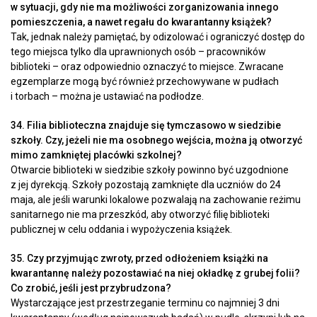
w sytuacji, gdy nie ma możliwości zorganizowania innego
pomieszczenia, a nawet regału do kwarantanny książek?
Tak, jednak należy pamiętać, by odizolować i ograniczyć dostęp do
tego miejsca tylko dla uprawnionych osób – pracowników
biblioteki – oraz odpowiednio oznaczyć to miejsce. Zwracane
egzemplarze mogą być również przechowywane w pudłach
i torbach – można je ustawiać na podłodze.
34. Filia biblioteczna znajduje się tymczasowo w siedzibie
szkoły. Czy, jeżeli nie ma osobnego wejścia, można ją otworzyć
mimo zamkniętej placówki szkolnej?
Otwarcie biblioteki w siedzibie szkoły powinno być uzgodnione
z jej dyrekcją. Szkoły pozostają zamknięte dla uczniów do 24
maja, ale jeśli warunki lokalowe pozwalają na zachowanie reżimu
sanitarnego nie ma przeszkód, aby otworzyć filię biblioteki
publicznej w celu oddania i wypożyczenia książek.
35. Czy przyjmując zwroty, przed odłożeniem książki na
kwarantannę należy pozostawiać na niej okładkę z grubej folii?
Co zrobić, jeśli jest przybrudzona?
Wystarczające jest przestrzeganie terminu co najmniej 3 dni