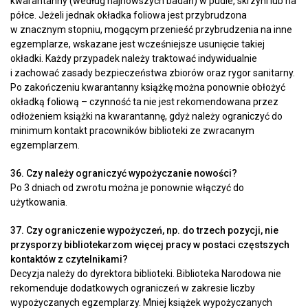
kwarantanny (według najnowszych badań) w pudle, skrzyni lub na
półce. Jeżeli jednak okładka foliowa jest przybrudzona
w znacznym stopniu, mogącym przenieść przybrudzenia na inne
egzemplarze, wskazane jest wcześniejsze usunięcie takiej
okładki. Każdy przypadek należy traktować indywidualnie
i zachować zasady bezpieczeństwa zbiorów oraz rygor sanitarny.
Po zakończeniu kwarantanny książkę można ponownie obłożyć
okładką foliową – czynność ta nie jest rekomendowana przez
odłożeniem książki na kwarantannę, gdyż należy ograniczyć do
minimum kontakt pracowników biblioteki ze zwracanym
egzemplarzem.
36. Czy należy ograniczyć wypożyczanie nowości?
Po 3 dniach od zwrotu można je ponownie włączyć do
użytkowania.
37. Czy ograniczenie wypożyczeń, np. do trzech pozycji, nie
przysporzy bibliotekarzom więcej pracy w postaci częstszych
kontaktów z czytelnikami?
Decyzja należy do dyrektora biblioteki. Biblioteka Narodowa nie
rekomenduje dodatkowych ograniczeń w zakresie liczby
wypożyczanych egzemplarzy. Mniej książek wypożyczanych