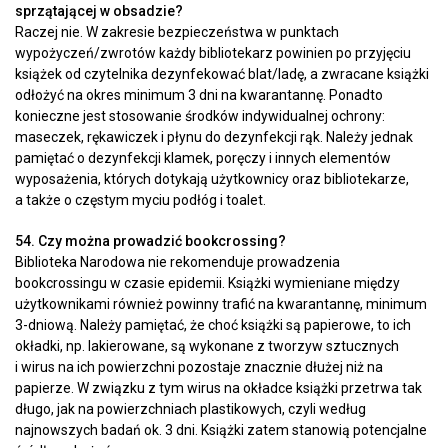
sprzątającej w obsadzie?
Raczej nie. W zakresie bezpieczeństwa w punktach
wypożyczeń/zwrotów każdy bibliotekarz powinien po przyjęciu
książek od czytelnika dezynfekować blat/ladę, a zwracane książki
odłożyć na okres minimum 3 dni na kwarantannę. Ponadto
konieczne jest stosowanie środków indywidualnej ochrony:
maseczek, rękawiczek i płynu do dezynfekcji rąk. Należy jednak
pamiętać o dezynfekcji klamek, poręczy i innych elementów
wyposażenia, których dotykają użytkownicy oraz bibliotekarze,
a także o częstym myciu podłóg i toalet.
54. Czy można prowadzić bookcrossing?
Biblioteka Narodowa nie rekomenduje prowadzenia
bookcrossingu w czasie epidemii. Książki wymieniane między
użytkownikami również powinny trafić na kwarantannę, minimum
3-dniową. Należy pamiętać, że choć książki są papierowe, to ich
okładki, np. lakierowane, są wykonane z tworzyw sztucznych
i wirus na ich powierzchni pozostaje znacznie dłużej niż na
papierze. W związku z tym wirus na okładce książki przetrwa tak
długo, jak na powierzchniach plastikowych, czyli według
najnowszych badań ok. 3 dni. Książki zatem stanowią potencjalne