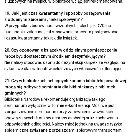
służbowych na miejscu w bibliotece wciąż jest rekomendowana.
19. Jaki jest czas kwarantanny i sposoby postępowania
z oddanymi zbiorami „nieksiążkowymi”?
W przypadku zbiorów audiowizualnych, takich jak DVD lub
audiobooki, zalecane jest stosowanie procedur postępowania
i czasu kwarantanny tak jak dla książek.
20. Czy ozonowanie książek w oddzielnym pomieszczeniu
może być dostatecznym środkiem dezynfekującym?
Nie należy stosować ozonu do dezynfekcji książek ze względu na
szkodliwe dla materiałów celulozowych właściwości utleniające.
21. Czy w bibliotekach pełniących zadania biblioteki powiatowej
mogą się odbywać seminaria dla bibliotekarzy z bibliotek
gminnych?
Biblioteka Narodowa rekomenduje organizację takiego
seminarium wyłącznie w formie e-konferencji. Możliwe jest
zorganizowanie seminarium przy zapewnieniu wszystkich
obowiązujących środków ochrony osobistej oraz zachowania
odpowiednich odległości. Należy mieć jednak na uwadze ryzyko
epidemiczne związane z przejazdami zbiorowym transportem