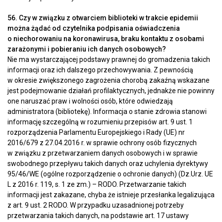
56. Czy w związku z otwarciem biblioteki w trakcie epidemii
można żądać od czytelnika podpisania oświadczenia
o niechorowaniu na koronawirusa, braku kontaktu z osobami
zarażonymi i pobieraniu ich danych osobowych?
Nie ma wystarczającej podstawy prawnej do gromadzenia takich
informacji oraz ich dalszego przechowywania. Z pewnością
w okresie zwiększonego zagrożenia chorobą zakaźną wskazane
jest podejmowanie działań profilaktycznych, jednakże nie powinny
one naruszać praw i wolności osób, które odwiedzają
administratora (bibliotekę). Informacja o stanie zdrowia stanowi
informację szczególną w rozumieniu przepisów art. 9 ust. 1
rozporządzenia Parlamentu Europejskiego i Rady (UE) nr
2016/679 z 27.04.2016 r. w sprawie ochrony osób fizycznych
w związku z przetwarzaniem danych osobowych i w sprawie
swobodnego przepływu takich danych oraz uchylenia dyrektywy
95/46/WE (ogólne rozporządzenie o ochronie danych) (Dz.Urz. UE
L z 2016 r. 119, s. 1 ze zm.) – RODO. Przetwarzanie takich
informacji jest zakazane, chyba że istnieje przesłanka legalizująca
z art. 9 ust. 2 RODO. W przypadku uzasadnionej potrzeby
przetwarzania takich danych, na podstawie art. 17 ustawy