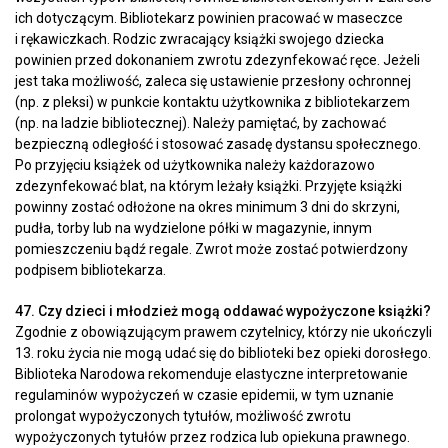
ich dotyczącym. Bibliotekarz powinien pracować w maseczce
i rękawiczkach. Rodzic zwracający książki swojego dziecka
powinien przed dokonaniem zwrotu zdezynfekować ręce. Jeżeli
jest taka możliwość, zaleca się ustawienie przesłony ochronnej
(np. z pleksi) w punkcie kontaktu użytkownika z bibliotekarzem
(np. na ladzie bibliotecznej). Należy pamiętać, by zachować
bezpieczną odległość i stosować zasadę dystansu społecznego.
Po przyjęciu książek od użytkownika należy każdorazowo
zdezynfekować blat, na którym leżały książki. Przyjęte książki
powinny zostać odłożone na okres minimum 3 dni do skrzyni,
pudła, torby lub na wydzielone półki w magazynie, innym
pomieszczeniu bądź regale. Zwrot może zostać potwierdzony
podpisem bibliotekarza.
47. Czy dzieci i młodzież mogą oddawać wypożyczone książki?
Zgodnie z obowiązującym prawem czytelnicy, którzy nie ukończyli
13. roku życia nie mogą udać się do biblioteki bez opieki dorosłego.
Biblioteka Narodowa rekomenduje elastyczne interpretowanie
regulaminów wypożyczeń w czasie epidemii, w tym uznanie
prolongat wypożyczonych tytułów, możliwość zwrotu
wypożyczonych tytułów przez rodzica lub opiekuna prawnego.