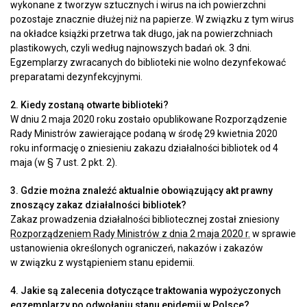
wykonane z tworzyw sztucznych i wirus na ich powierzchni
pozostaje znacznie dłużej niż na papierze. W związku z tym wirus
na okładce książki przetrwa tak długo, jak na powierzchniach
plastikowych, czyli według najnowszych badań ok. 3 dni.
Egzemplarzy zwracanych do biblioteki nie wolno dezynfekować
preparatami dezynfekcyjnymi.
2.
Kiedy zostaną otwarte biblioteki?
W dniu 2 maja 2020 roku zostało opublikowane Rozporządzenie
Rady Ministrów zawierające podaną w środę 29 kwietnia 2020
roku informację o zniesieniu zakazu działalności bibliotek od 4
maja (w § 7 ust. 2 pkt. 2).
3. Gdzie można znaleźć aktualnie obowiązujący akt prawny
znoszący zakaz działalności bibliotek?
Zakaz prowadzenia działalności bibliotecznej został zniesiony
Rozporządzeniem Rady Ministrów z dnia 2 maja 2020 r.
w sprawie
ustanowienia określonych ograniczeń, nakazów i zakazów
w związku z wystąpieniem stanu epidemii.
4. Jakie są zalecenia dotyczące traktowania wypożyczonych
egzemplarzy po odwołaniu stanu epidemii w Polsce?