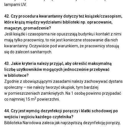
lampami UV.
42. Czy procedura kwarantanny dotyczy też książek/czasopism,
które krążą między wydziałami biblioteki np. opracowanie,
magazyn, gromadzenie?
Jeśli książki i czasopisma nie opuszczają budynku i kontakt z nimi
mają tylko pracownicy, to nie jest konieczne stosowanie dla nich
kwarantanny. Oczywiście pod warunkiem, że pracownicy stosują
się do zaleceń sanitarnych.
43. Jakie kryteria należy przyjąć, aby określić maksymalną
liczbę użytkowników mogących jednocześnie przebywać
w bibliotece?
Zgodnie z obowiązującymi zasadami należy zachowywać dystans
społeczny – nie należy tworzyć skupisk, tym bardziej
w pomieszczeniach zamkniętych. Na 1 osobę powinno przypadać
2
co najmniej 15 m
powierzchni.
44. Czy jest wymóg dezynfekcji poręczy i klatki schodowej po
wejściu i wyjściu każdego czytelnika?
Biblioteka Narodowa zaleca jak najczęstszą dezynfekcję poręczy,