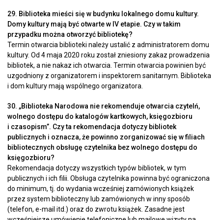
29. Biblioteka mieści się w budynku lokalnego domu kultury.
Domy kultury mają być otwarte w IV etapie. Czy w takim
przypadku można otworzyć bibliotekę?
Termin otwarcia biblioteki należy ustalić z administratorem domu
kultury. Od 4 maja 2020 roku został zniesiony zakaz prowadzenia
bibliotek, a nie nakaz ich otwarcia. Termin otwarcia powinien być
uzgodniony z organizatorem i inspektorem sanitarnym. Biblioteka
i dom kultury mają wspólnego organizatora.
30. „Biblioteka Narodowa nie rekomenduje otwarcia czytelń,
wolnego dostępu do katalogów kartkowych, księgozbioru
i czasopism”. Czy ta rekomendacja dotyczy bibliotek
publicznych i oznacza, że powinno zorganizować się w filiach
bibliotecznych obsługę czytelnika bez wolnego dostępu do
księgozbioru?
Rekomendacja dotyczy wszystkich typów bibliotek, w tym
publicznych i ich filii. Obsługa czytelnika powinna być ograniczona
do minimum, tj. do wydania wcześniej zamówionych książek
przez system biblioteczny lub zamówionych w inny sposób
(telefon, e-mail itd.) oraz do zwrotu książek. Zasadne jest
wcześniejsze umówienie telefoniczne lub mailowe wizyty na