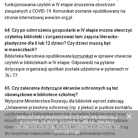
funkcjonowania czytelń w IV etapie znoszenia obostrzeń
związanych z COVID-19. Komunikat zostanie opublikowany na
stronie internetowej www.bn.org.pl.
64. Czy po odmrożeniu gospodarki w IV etapie można otworzyć
czytelnię biblioteki i zorganizować tam zajęcia literacko-
plastyczne dla 6 lub 12 dzieci? Czy dzieci muszą być
w maseczkach?
Biblioteka Narodowa opublikowała
komunikat
w sprawie otwarcia
czytelń w bibliotekach w IV etapie. Odpowiedź na pytanie
dotyczące organizacji spotkań została udzielona w pytaniach nr
76 i 77.
65. Czy zalecenia dotyczące ekranów ochronnych są też
obowiązkowe w bibliotece szkolnej?
Wytyczne Ministerstwa Rozwoju dla bibliotek wprost zalecają:
„Ustawienie przesłony ochronnej (np. z pleksi) w punkcie kontaktu
użytkownika z bibliotekarzem (np. na ladzie bibliotecznej) oraz
BIBLIOTEKA NARODOWA UŻYWA NA SWOJEJ
innych stanowiskach obsługi czytelników”. Biblioteka Narodowa
STRONIE PLIKÓW COOKIES. BRAK ZMIANY
USTAWIEŃ PRZEGLĄDARKI OZNACZA ZGODĘ NA
również to rekomenduje. Bibliotekarz i czytelnik zobowiązani są
ICH UŻYCIE
do noszenia maseczeki i rękawiczek, zachowania reżimu