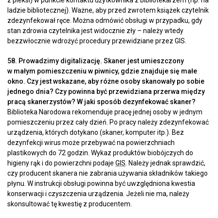
ladzie bibliotecznej). Ważne, aby przed zwrotem książek czytelnik
zdezynfekował ręce. Można odmówić obsługi w przypadku, gdy
stan zdrowia czytelnika jest widocznie zły – należy wtedy
bezzwłocznie wdrożyć procedury przewidziane przez GIS.
58. Prowadzimy digitalizację. Skaner jest umieszczony
w małym pomieszczeniu w piwnicy, gdzie znajduje się małe
okno. Czy jest wskazane, aby różne osoby skanowały po sobie
jednego dnia? Czy powinna być przewidziana przerwa między
pracą skanerzystów? W jaki sposób dezynfekować skaner?
Biblioteka Narodowa rekomenduje pracę jednej osoby w jednym
pomieszczeniu przez cały dzień. Po pracy należy zdezynfekować
urządzenia, których dotykano (skaner, komputer itp.). Bez
dezynfekcji wirus może przebywać na powierzchniach
plastikowych do 72 godzin. Wykaz produktów biobójczych do
higieny rąk i do powierzchni podaje
GIS
. Należy jednak sprawdzić,
czy producent skanera nie zabrania używania składników takiego
płynu. W instrukcji obsługi powinna być uwzględniona kwestia
konserwacji i czyszczenia urządzenia. Jeżeli nie ma, należy
skonsultować tę kwestię z producentem.