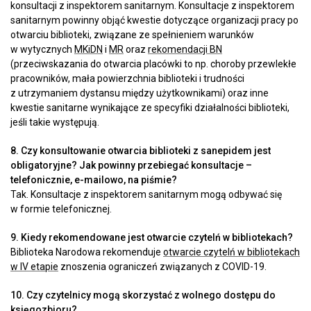
konsultacji z inspektorem sanitarnym. Konsultacje z inspektorem
sanitarnym powinny objąć kwestie dotyczące organizacji pracy po
otwarciu biblioteki, związane ze spełnieniem warunków
w wytycznych
MKiDN
i
MR
oraz
rekomendacji BN
(przeciwskazania do otwarcia placówki to np. choroby przewlekłe
pracowników, mała powierzchnia biblioteki i trudności
z utrzymaniem dystansu między użytkownikami) oraz inne
kwestie sanitarne wynikające ze specyfiki działalności biblioteki,
jeśli takie występują.
8. Czy konsultowanie otwarcia biblioteki z sanepidem jest
obligatoryjne? Jak powinny przebiegać konsultacje –
telefonicznie, e-mailowo, na piśmie?
Tak. Konsultacje z inspektorem sanitarnym mogą odbywać się
w formie telefonicznej.
9. Kiedy rekomendowane jest otwarcie czytelń w bibliotekach?
Biblioteka Narodowa rekomenduje
otwarcie czytelń w bibliotekach
w IV etapie
znoszenia ograniczeń związanych z COVID-19.
10. Czy czytelnicy mogą skorzystać z wolnego dostępu do
księgozbioru?