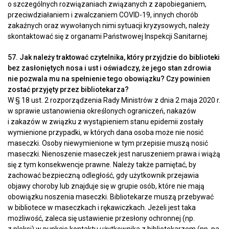
o szczególnych rozwiązaniach związanych z zapobieganiem,
przeciwdziałaniem i zwalczaniem COVID-19, innych chorób
zakaźnych oraz wywołanych nimi sytuacji kryzysowych, należy
skontaktować się z organami Państwowej Inspekcji Sanitarnej.
57. Jak należy traktować czytelnika, który przyjdzie do biblioteki
bez zasłoniętych nosa i ust i oświadczy, że jego stan zdrowia
nie pozwala mu na spełnienie tego obowiązku? Czy powinien
zostać przyjęty przez bibliotekarza?
W § 18 ust. 2 rozporządzenia Rady Ministrów z dnia 2 maja 2020 r.
w sprawie ustanowienia określonych ograniczeń, nakazów
i zakazów w związku z wystąpieniem stanu epidemii zostały
wymienione przypadki, w których dana osoba może nie nosić
maseczki. Osoby niewymienione w tym przepisie muszą nosić
maseczki. Nienoszenie maseczek jest naruszeniem prawa i wiążą
się z tym konsekwencje prawne. Należy także pamiętać, by
zachować bezpieczną odległość, gdy użytkownik przejawia
objawy choroby lub znajduje się w grupie osób, które nie mają
obowiązku noszenia maseczki. Bibliotekarze muszą przebywać
w bibliotece w maseczkach i rękawiczkach. Jeżeli jest taka
możliwość, zaleca się ustawienie przesłony ochronnej (np.
z pleksi) w punkcie kontaktu użytkownika z bibliotekarzem (np. na