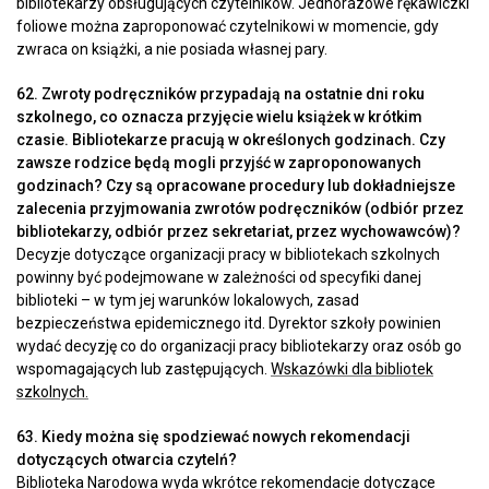
bibliotekarzy obsługujących czytelników. Jednorazowe rękawiczki
foliowe można zaproponować czytelnikowi w momencie, gdy
zwraca on książki, a nie posiada własnej pary.
62. Zwroty podręczników przypadają na ostatnie dni roku
szkolnego, co oznacza przyjęcie wielu książek w krótkim
czasie. Bibliotekarze pracują w określonych godzinach. Czy
zawsze rodzice będą mogli przyjść w zaproponowanych
godzinach? Czy są opracowane procedury lub dokładniejsze
zalecenia przyjmowania zwrotów podręczników (odbiór przez
bibliotekarzy, odbiór przez sekretariat, przez wychowawców)?
Decyzje dotyczące organizacji pracy w bibliotekach szkolnych
powinny być podejmowane w zależności od specyfiki danej
biblioteki – w tym jej warunków lokalowych, zasad
bezpieczeństwa epidemicznego itd. Dyrektor szkoły powinien
wydać decyzję co do organizacji pracy bibliotekarzy oraz osób go
wspomagających lub zastępujących.
Wskazówki dla bibliotek
szkolnych.
63. Kiedy można się spodziewać nowych rekomendacji
dotyczących otwarcia czytelń?
Biblioteka Narodowa wyda wkrótce rekomendacje dotyczące