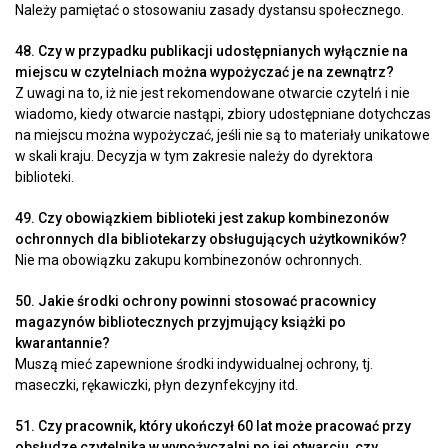
Należy pamiętać o stosowaniu zasady dystansu społecznego.
48. Czy w przypadku publikacji udostępnianych wyłącznie na
miejscu w czytelniach można wypożyczać je na zewnątrz?
Z uwagi na to, iż nie jest rekomendowane otwarcie czytelń i nie
wiadomo, kiedy otwarcie nastąpi, zbiory udostępniane dotychczas
na miejscu można wypożyczać, jeśli nie są to materiały unikatowe
w skali kraju. Decyzja w tym zakresie należy do dyrektora
biblioteki.
49. Czy obowiązkiem biblioteki jest zakup kombinezonów
ochronnych dla bibliotekarzy obsługujących użytkowników?
Nie ma obowiązku zakupu kombinezonów ochronnych.
50. Jakie środki ochrony powinni stosować pracownicy
magazynów bibliotecznych przyjmujący książki po
kwarantannie?
Muszą mieć zapewnione środki indywidualnej ochrony, tj.
maseczki, rękawiczki, płyn dezynfekcyjny itd.
51. Czy pracownik, który ukończył 60 lat może pracować przy
obsłudze czytelnika w wypożyczalni po jej otwarciu, czy