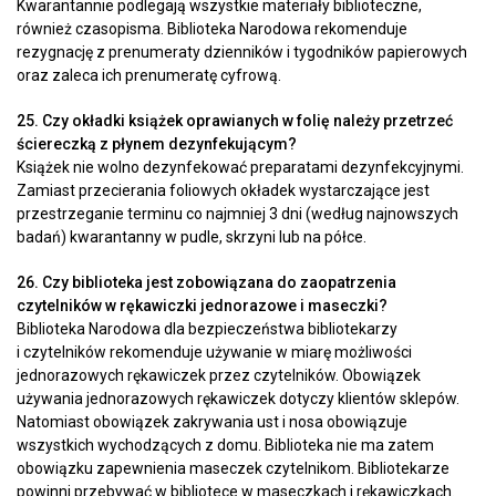
Kwarantannie podlegają wszystkie materiały biblioteczne,
również czasopisma. Biblioteka Narodowa rekomenduje
rezygnację z prenumeraty dzienników i tygodników papierowych
oraz zaleca ich prenumeratę cyfrową.
25. Czy okładki książek oprawianych w folię należy przetrzeć
ściereczką z płynem dezynfekującym?
Książek nie wolno dezynfekować preparatami dezynfekcyjnymi.
Zamiast przecierania foliowych okładek wystarczające jest
przestrzeganie terminu co najmniej 3 dni (według najnowszych
badań) kwarantanny w pudle, skrzyni lub na półce.
26. Czy biblioteka jest zobowiązana do zaopatrzenia
czytelników w rękawiczki jednorazowe i maseczki?
Biblioteka Narodowa dla bezpieczeństwa bibliotekarzy
i czytelników rekomenduje używanie w miarę możliwości
jednorazowych rękawiczek przez czytelników. Obowiązek
używania jednorazowych rękawiczek dotyczy klientów sklepów.
Natomiast obowiązek zakrywania ust i nosa obowiązuje
wszystkich wychodzących z domu. Biblioteka nie ma zatem
obowiązku zapewnienia maseczek czytelnikom. Bibliotekarze
powinni przebywać w bibliotece w maseczkach i rękawiczkach.