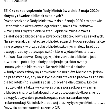
źródło zakażeń.
55. Czy rozporządzenie Rady Ministrów z dnia 2 maja 2020 r.
dotyczy również bibliotek szkolnych?
Rozporządzenie Rady Ministrów z dnia 2 maja 2020 r. w sprawie
ustanowienia określonych ograniczeń, nakazów i zakazów
w związku z wystąpieniem stanu epidemii zniosło zakaz
działalności bibliotecznej wszystkich bibliotek, również szkolnych.
Należy jednak pamiętać, że biblioteki różnych typów regulują także
inne przepisy, w przypadku bibliotek szkolnych należy brać pod
uwagę przepisy dotyczące szkół, które wydaje Ministerstwo
Edukacji Narodowej. Decyzję, w jakim zakresie biblioteka jest
otwarta na potrzeby szkoły podejmuje dyrektor szkoły
i nauczyciele-bibliotekarze. Na razie biblioteki szkolne
w budynkach szkoły są zamknięte dla uczniów. Nic nie stoi jednak
na przeszkodzie, aby nauczyciele-bibliotekarze pracowali zdalnie
dla biblioteki (np. świadcząc usługi on-line dla uczniów lub dla
nauczycieli), a także wykonywali prace porządkowe w samej
bibliotece (np. przy katalogach, przygotowując ubytkowanie lub
zakupy), oczywiście przestrzegając reżimu sanitarnego
i rekomendacji Biblioteki Narodowej oraz wytycznych Ministerstwa
Rozwoju opracowanych razem z GIS.