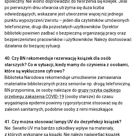
społeczny. Nie wolno doprowadzić do tworzenia się kolejek. Jeśli
po pierwszym dniu otwarcia utrzyma się duża liczba
odwiedzających, wskazane jest utworzenie więcej niż jednego
punktu wypożyczeń/zwrotu – jeden dla czytelników umówionych
telefonicznie, drugi dla pozostałych użytkowników. Dyrektor
biblioteki powinien zadbać o bezpieczną organizację pracy oraz
bezpieczeństwo pracowników i użytkowników. Należy dostosować
działania do bieżącej sytuacji.
40. Czy BN rekomenduje rezerwację książek dla osób
starszych? Co w sytuacji, kiedy mamy do czynienia z osobami,
które są wykluczone cyfrowo?
Biblioteka Narodowa rekomenduje umożliwienie zamawiania
materiałów bibliotecznych przez seniorów np. drogą telefoniczną.
BN przypomina, że osoby należące do
grupy ryzyka ciężkiego
przebiegu zakażenia COVID-19
(osoby starsze) do czasu
wygaśnięcia epidemii powinny rygorystycznie stosować się do
zaleceń sanitarnych, podobnie osoby z nimi mieszkające.
41. Czy można stosować lampy UV do dezynfekcji książek?
Nie. Światło UV ma bardzo szkodliwy wpływ na materiały,
z których wykonane są książki. Nie należy naświetlać książek