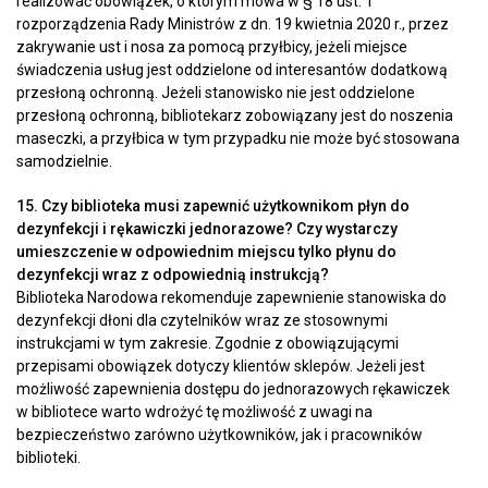
realizować obowiązek, o którym mowa w § 18 ust. 1
rozporządzenia Rady Ministrów z dn. 19 kwietnia 2020 r., przez
zakrywanie ust i nosa za pomocą przyłbicy, jeżeli miejsce
świadczenia usług jest oddzielone od interesantów dodatkową
przesłoną ochronną. Jeżeli stanowisko nie jest oddzielone
przesłoną ochronną, bibliotekarz zobowiązany jest do noszenia
maseczki, a przyłbica w tym przypadku nie może być stosowana
samodzielnie.
15. Czy biblioteka musi zapewnić użytkownikom płyn do
dezynfekcji i rękawiczki jednorazowe? Czy wystarczy
umieszczenie w odpowiednim miejscu tylko płynu do
dezynfekcji wraz z odpowiednią instrukcją?
Biblioteka Narodowa rekomenduje zapewnienie stanowiska do
dezynfekcji dłoni dla czytelników wraz ze stosownymi
instrukcjami w tym zakresie. Zgodnie z obowiązującymi
przepisami obowiązek dotyczy klientów sklepów. Jeżeli jest
możliwość zapewnienia dostępu do jednorazowych rękawiczek
w bibliotece warto wdrożyć tę możliwość z uwagi na
bezpieczeństwo zarówno użytkowników, jak i pracowników
biblioteki.