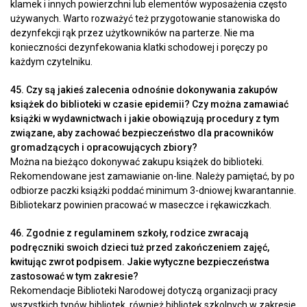
klamek i innych powierzchni lub elementów wyposażenia często
używanych. Warto rozważyć też przygotowanie stanowiska do
dezynfekcji rąk przez użytkowników na parterze. Nie ma
konieczności dezynfekowania klatki schodowej i poręczy po
każdym czytelniku.
45. Czy są jakieś zalecenia odnośnie dokonywania zakupów
książek do biblioteki w czasie epidemii? Czy można zamawiać
książki w wydawnictwach i jakie obowiązują procedury z tym
związane, aby zachować bezpieczeństwo dla pracowników
gromadzących i opracowujących zbiory?
Można na bieżąco dokonywać zakupu książek do biblioteki.
Rekomendowane jest zamawianie on-line. Należy pamiętać, by po
odbiorze paczki książki poddać minimum 3-dniowej kwarantannie.
Bibliotekarz powinien pracować w maseczce i rękawiczkach.
46. Zgodnie z regulaminem szkoły, rodzice zwracają
podręczniki swoich dzieci tuż przed zakończeniem zajęć,
kwitując zwrot podpisem. Jakie wytyczne bezpieczeństwa
zastosować w tym zakresie?
Rekomendacje Biblioteki Narodowej dotyczą organizacji pracy
wszystkich typów bibliotek, również bibliotek szkolnych w zakresie