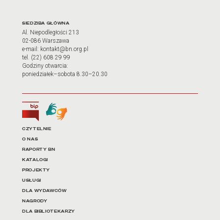
Adres oraz godziny otwarci
SIEDZIBA GŁÓWNA
Al. Niepodległości 213
02-086 Warszawa
e-mail: kontakt@bn.org.pl
tel. (22) 608 29 99
Godziny otwarcia:
poniedziałek–sobota 8.30–20.30
Biuletyn Informacji Publicznej
Tłumacz języka migowego
Linki do najważniejszych dz
CZYTELNIE
O NAS
RAPORTY BN
KATALOGI
PROJEKTY
USŁUGI
DLA WYDAWCÓW
NAGRODY
DLA BIBLIOTEKARZY