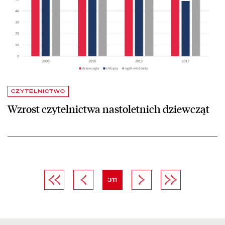
CZYTELNICTWO
Wzrost czytelnictwa nastoletnich dziewcząt
Pierwsza strona
Poprzednia strona
strona
Następna strona
Ostatnia strona
311