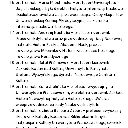
prof. dr hab.
Maria Próchnicka
– profesor Uniwersytetu
Jagiellońskiego, była dyrektor Instytutu Informacji Naukowej
i Bibliotekoznawstwa UJ, przewodnicząca Grupy Ekspertów
Uniwersyteckiej Komisji Akredytacyjnej dla kierunku
informacja naukowa i bibliologia.
prof. dr hab.
Andrzej Rachuba
– profesor i
kierownik
Pracowni Edytorstwa oraz przewodniczący Rady Naukowej
Instytutu Historii Polskiej Akademii Nauk, prezes
Towarzystwa Miłośników Historii, wiceprezes Polskiego
Towarzystwa Heraldycznego.
prof. dr hab.
Rafał Wiśniewski
– profesor i kierownik
Zakładu Badań nad Kulturą Uniwersytetu Kardynała
Stefana Wyszyńskiego, dyrektor Narodowego Centrum
Kultury.
prof. dr hab.
Zofia Zielińska –
profesor zwyczajny na
Uniwersytecie Warszawskim, w
ieloletnia kierownik Zakładu
Historii Nowożytnej Instytutu Historycznego UW oraz
wiceprzewodnicząca Rady Naukowej Instytutu.
prof. dr hab.
Elżbieta Barbara Zybert
– profesor zwyczajny
i kierownik Katedry Badań nad Bibliotekami i Innymi
Instytucjami Kultury Uniwersytetu Warszawskiego, członek