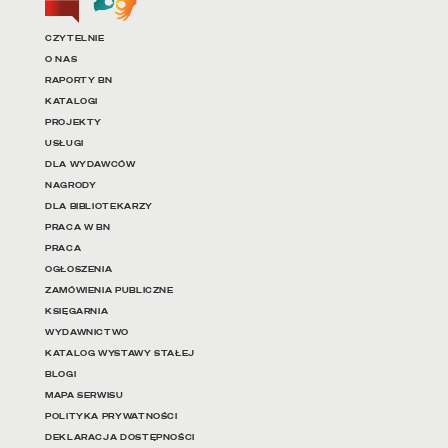
Linki do najważniejszych dz
CZYTELNIE
O NAS
RAPORTY BN
KATALOGI
PROJEKTY
USŁUGI
DLA WYDAWCÓW
NAGRODY
DLA BIBLIOTEKARZY
PRACA W BN
PRACA
OGŁOSZENIA
ZAMÓWIENIA PUBLICZNE
KSIĘGARNIA
WYDAWNICTWO
KATALOG WYSTAWY STAŁEJ
BLOGI
MAPA SERWISU
POLITYKA PRYWATNOŚCI
DEKLARACJA DOSTĘPNOŚCI