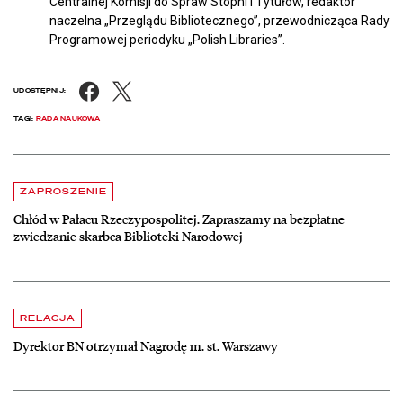
Centralnej Komisji do Spraw Stopni i Tytułów, redaktor
naczelna „Przeglądu Bibliotecznego”, przewodnicząca Rady
Programowej periodyku „Polish Libraries”.
Facebook
X
UDOSTĘPNIJ:
TAGI:
RADA NAUKOWA
Aktualności
czytaj więcej o Chłód w Pałacu Rzeczypospolitej. Zapraszamy na be
ZAPROSZENIE
Chłód w Pałacu Rzeczypospolitej. Zapraszamy na bezpłatne
zwiedzanie skarbca Biblioteki Narodowej
czytaj więcej o Dyrektor BN otrzymał Nagrodę m. st. Warszawy
RELACJA
Dyrektor BN otrzymał Nagrodę m. st. Warszawy