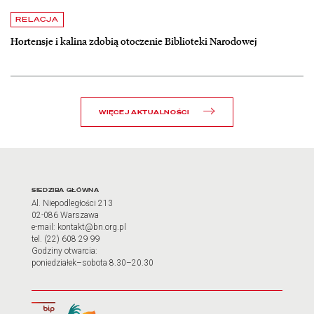
czytaj więcej o Hortensje i kalina zdobią otoczenie Biblioteki Narodow
RELACJA
Hortensje i kalina zdobią otoczenie Biblioteki Narodowej
WIĘCEJ AKTUALNOŚCI
Adres oraz godziny otwarci
SIEDZIBA GŁÓWNA
Al. Niepodległości 213
02-086 Warszawa
e-mail: kontakt@bn.org.pl
tel. (22) 608 29 99
Godziny otwarcia:
poniedziałek–sobota 8.30–20.30
Biuletyn Informacji Publicznej
Tłumacz języka migowego