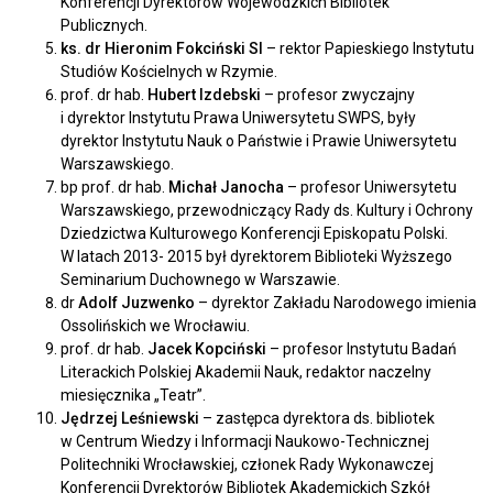
Konferencji Dyrektorów Wojewódzkich Bibliotek
Publicznych.
ks. dr Hieronim Fokciński SI
– rektor Papieskiego Instytutu
Studiów Kościelnych w Rzymie.
prof. dr hab.
Hubert Izdebski
– profesor zwyczajny
i dyrektor Instytutu Prawa Uniwersytetu SWPS, były
dyrektor Instytutu Nauk o Państwie i Prawie Uniwersytetu
Warszawskiego.
bp prof. dr hab.
Michał Janocha
– profesor Uniwersytetu
Warszawskiego, przewodniczący Rady ds. Kultury i Ochrony
Dziedzictwa Kulturowego Konferencji Episkopatu Polski.
W latach 2013- 2015 był dyrektorem Biblioteki Wyższego
Seminarium Duchownego w Warszawie.
dr
Adolf Juzwenko
– dyrektor Zakładu Narodowego imienia
Ossolińskich we Wrocławiu.
prof. dr hab.
Jacek Kopciński
– profesor Instytutu Badań
Literackich Polskiej Akademii Nauk, redaktor naczelny
miesięcznika „Teatr”.
Jędrzej Leśniewski
– zastępca dyrektora ds. bibliotek
w Centrum Wiedzy i Informacji Naukowo-Technicznej
Politechniki Wrocławskiej, członek Rady Wykonawczej
Konferencji Dyrektorów Bibliotek Akademickich Szkół