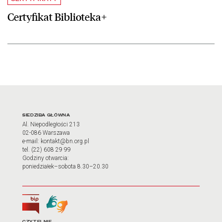
Certyfikat Biblioteka+
Adres oraz godziny otwarci
SIEDZIBA GŁÓWNA
Al. Niepodległości 213
02-086 Warszawa
e-mail: kontakt@bn.org.pl
tel. (22) 608 29 99
Godziny otwarcia:
poniedziałek–sobota 8.30–20.30
Biuletyn Informacji Publicznej
Tłumacz języka migowego
CZYTELNIE