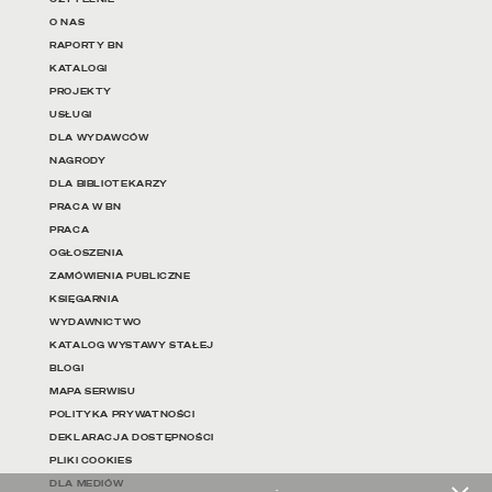
Linki do najważniejszych dz
O NAS
RAPORTY BN
KATALOGI
PROJEKTY
USŁUGI
DLA WYDAWCÓW
NAGRODY
DLA BIBLIOTEKARZY
PRACA W BN
PRACA
OGŁOSZENIA
ZAMÓWIENIA PUBLICZNE
KSIĘGARNIA
WYDAWNICTWO
KATALOG WYSTAWY STAŁEJ
BLOGI
MAPA SERWISU
POLITYKA PRYWATNOŚCI
DEKLARACJA DOSTĘPNOŚCI
PLIKI COOKIES
DLA MEDIÓW