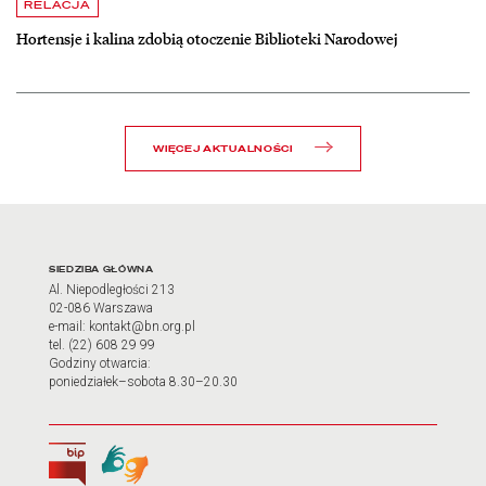
czytaj więcej o Hortensje i kalina zdobią otoczenie Biblioteki Narodow
RELACJA
Hortensje i kalina zdobią otoczenie Biblioteki Narodowej
WIĘCEJ AKTUALNOŚCI
Adres oraz godziny otwarci
SIEDZIBA GŁÓWNA
Al. Niepodległości 213
02-086 Warszawa
e-mail: kontakt@bn.org.pl
tel. (22) 608 29 99
Godziny otwarcia:
poniedziałek–sobota 8.30–20.30
Biuletyn Informacji Publicznej
Tłumacz języka migowego