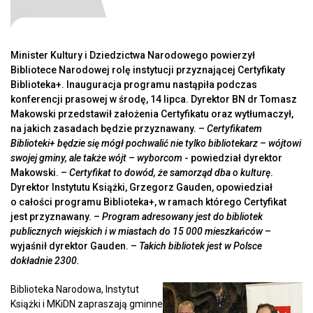
Minister Kultury i Dziedzictwa Narodowego powierzył
Bibliotece Narodowej rolę instytucji przyznającej Certyfikaty
Biblioteka+. Inauguracja programu nastąpiła podczas
konferencji prasowej w środę, 14 lipca. Dyrektor BN dr Tomasz
Makowski przedstawił założenia Certyfikatu oraz wytłumaczył,
na jakich zasadach będzie przyznawany. –
Certyfikatem
Biblioteki+ będzie się mógł pochwalić nie tylko bibliotekarz – wójtowi
swojej gminy, ale także wójt – wyborcom
- powiedział dyrektor
Makowski. –
Certyfikat to dowód, że samorząd dba o kulturę
.
Dyrektor Instytutu Książki, Grzegorz Gauden, opowiedział
o całości programu Biblioteka+, w ramach którego Certyfikat
jest przyznawany. –
Program adresowany jest do bibliotek
publicznych wiejskich i w miastach do 15 000 mieszkańców
–
wyjaśnił dyrektor Gauden. –
Takich bibliotek jest w Polsce
dokładnie 2300.
Biblioteka Narodowa, Instytut
Książki i MKiDN zapraszają gminne