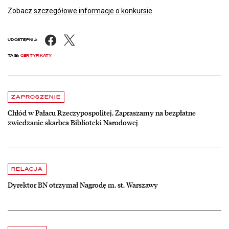
Zobacz
szczegółowe informacje o konkursie
Facebook
X
UDOSTĘPNIJ:
TAGI:
CERTYFIKATY
Aktualności
czytaj więcej o Chłód w Pałacu Rzeczypospolitej. Zapraszamy na be
ZAPROSZENIE
Chłód w Pałacu Rzeczypospolitej. Zapraszamy na bezpłatne
zwiedzanie skarbca Biblioteki Narodowej
czytaj więcej o Dyrektor BN otrzymał Nagrodę m. st. Warszawy
RELACJA
Dyrektor BN otrzymał Nagrodę m. st. Warszawy