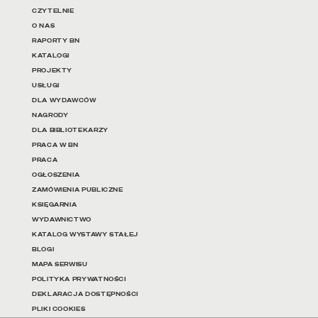
Linki do najważniejszych dz
CZYTELNIE
O NAS
RAPORTY BN
KATALOGI
PROJEKTY
USŁUGI
DLA WYDAWCÓW
NAGRODY
DLA BIBLIOTEKARZY
PRACA W BN
PRACA
OGŁOSZENIA
ZAMÓWIENIA PUBLICZNE
KSIĘGARNIA
WYDAWNICTWO
KATALOG WYSTAWY STAŁEJ
BLOGI
MAPA SERWISU
POLITYKA PRYWATNOŚCI
DEKLARACJA DOSTĘPNOŚCI
PLIKI COOKIES