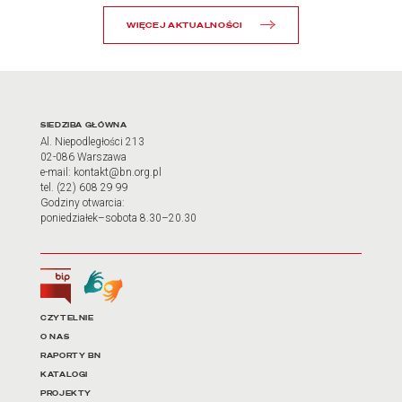
WIĘCEJ AKTUALNOŚCI
Adres oraz godziny otwarci
SIEDZIBA GŁÓWNA
Al. Niepodległości 213
02-086 Warszawa
e-mail: kontakt@bn.org.pl
tel. (22) 608 29 99
Godziny otwarcia:
poniedziałek–sobota 8.30–20.30
Biuletyn Informacji Publicznej
Tłumacz języka migowego
Linki do najważniejszych dz
CZYTELNIE
O NAS
RAPORTY BN
KATALOGI
PROJEKTY