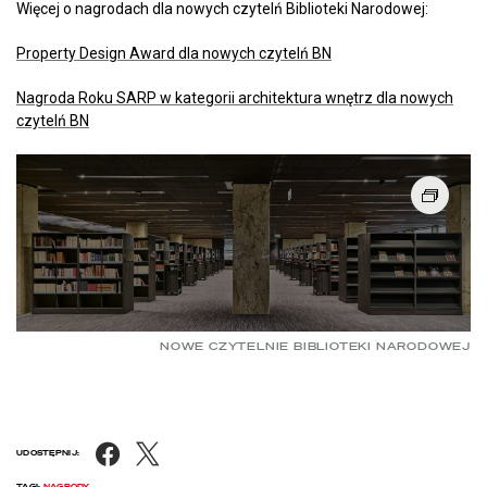
Więcej o nagrodach dla nowych czytelń Biblioteki Narodowej:
Property Design Award dla nowych czytelń BN
Nagroda Roku SARP w kategorii architektura wnętrz dla nowych
czytelń BN
NOWE CZYTELNIE BIBLIOTEKI NARODOWEJ
Facebook
X
UDOSTĘPNIJ:
TAGI:
NAGRODY