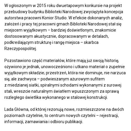
W ogłoszonym w 2015 roku dwuetapowym konkursie na projekt
przebudowy budynku Biblioteki Narodowej zwyciężyła koncepcja
autorstwa pracowni Konior Studio. W efekcie dokonanych analiz,
założeń i pracy tej pracowni gmach Biblioteki Narodowej stał się
miejscem wyjątkowym – bardziej doświetlonym, znakomicie
dostosowanym akustycznie, dopracowanym w detalach,
podkreślającym strukturę i rangę miejsca – skarbca
Rzeczypospolitej.
Pozostawiono część materiałów, które mają już swoją historię,
ożywiono je jednak, unowocześniono i utkano materiał o zupełnie
wyjątkowym składzie; przestrzeń, która nie dominuje, nie narzuca
się, ale zachwyca – podwieszanym ażurowym sufitem
z miedzianej siatki, spiralnymi schodami wykonanymi z surowej
stali, wreszcie naturalnym światłem wpuszczonym za sprawą
rozległego świetlika wykonanego w stalowej konstrukcji.
Lada Główna, od której rezonują nowe, rozmieszczone na dwóch
poziomach czytelnie, to centrum nowych czytelni – rejestracji,
informacji, zamawiania i odbioru publikacji.