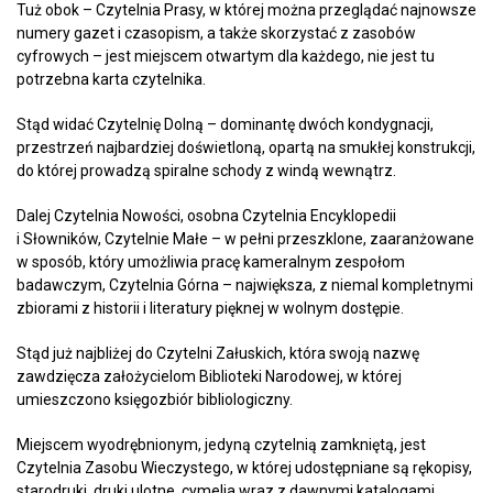
Tuż obok – Czytelnia Prasy, w której można przeglądać najnowsze
numery gazet i czasopism, a także skorzystać z zasobów
cyfrowych – jest miejscem otwartym dla każdego, nie jest tu
potrzebna karta czytelnika.
Stąd widać Czytelnię Dolną – dominantę dwóch kondygnacji,
przestrzeń najbardziej doświetloną, opartą na smukłej konstrukcji,
do której prowadzą spiralne schody z windą wewnątrz.
Dalej Czytelnia Nowości, osobna Czytelnia Encyklopedii
i Słowników, Czytelnie Małe – w pełni przeszklone, zaaranżowane
w sposób, który umożliwia pracę kameralnym zespołom
badawczym, Czytelnia Górna – największa, z niemal kompletnymi
zbiorami z historii i literatury pięknej w wolnym dostępie.
Stąd już najbliżej do Czytelni Załuskich, która swoją nazwę
zawdzięcza założycielom Biblioteki Narodowej, w której
umieszczono księgozbiór bibliologiczny.
Miejscem wyodrębnionym, jedyną czytelnią zamkniętą, jest
Czytelnia Zasobu Wieczystego, w której udostępniane są rękopisy,
starodruki, druki ulotne, cymelia wraz z dawnymi katalogami