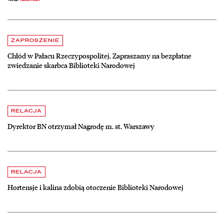
Aktualności
czytaj więcej o Chłód w Pałacu Rzeczypospolitej. Zapraszamy na be
ZAPROSZENIE
Chłód w Pałacu Rzeczypospolitej. Zapraszamy na bezpłatne
zwiedzanie skarbca Biblioteki Narodowej
czytaj więcej o Dyrektor BN otrzymał Nagrodę m. st. Warszawy
RELACJA
Dyrektor BN otrzymał Nagrodę m. st. Warszawy
czytaj więcej o Hortensje i kalina zdobią otoczenie Biblioteki Narodow
RELACJA
Hortensje i kalina zdobią otoczenie Biblioteki Narodowej