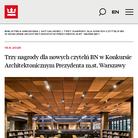
Trzy nagrody dla nowych
Start
szukana fraza
Szukaj
EN
Men
BIBLIOTEKA NARODOWA
/
AKTUALNOŚCI
/
TRZY NAGRODY DLA NOWYCH CZYTELŃ BN
W KONKURSIE ARCHITEKTONICZNYM PREZYDENTA M.ST. WARSZAWY
15.6.2023
Trzy nagrody dla nowych czytelń BN w Konkursie
Architektonicznym Prezydenta m.st. Warszawy