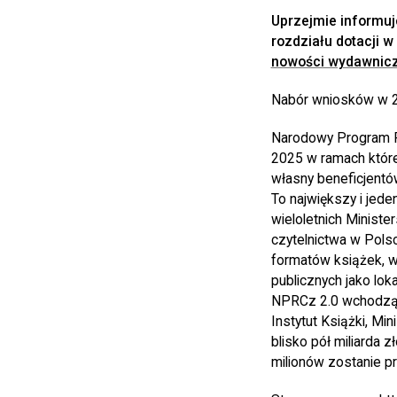
Uprzejmie informuje
rozdziału dotacji w
nowości wydawnicz
Nabór wniosków w 20
Narodowy Program Ro
2025 w ramach które
własny beneficjentó
To największy i jede
wieloletnich Ministe
czytelnictwa w Pols
formatów książek, wz
publicznych jako lok
NPRCz 2.0 wchodzą c
Instytut Książki, Mi
blisko pół miliarda 
milionów zostanie p