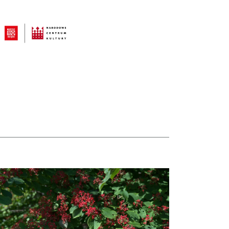
taj więcej o Hortensje i kalina zdobią otoczenie Biblioteki Narodowej