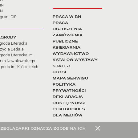
MN
SN
PRACA W BN
ogram CIP
PRACA
OGŁOSZENIA
ZAMÓWIENIA
AGRODY
PUBLICZNE
groda Literacka
KSIĘGARNIA
rzydła Dedala
WYDAWNICTWO
roda Literacka im.
KATALOG WYSTAWY
rka Nowakowskiego
STAŁEJ
roda im. Kościelskich
BLOGI
MAPA SERWISU
POLITYKA
PRYWATNOŚCI
DEKLARACJA
DOSTĘPNOŚCI
PLIKI COOKIES
DLA MEDIÓW
RZEGLĄDARKI OZNACZA ZGODĘ NA ICH