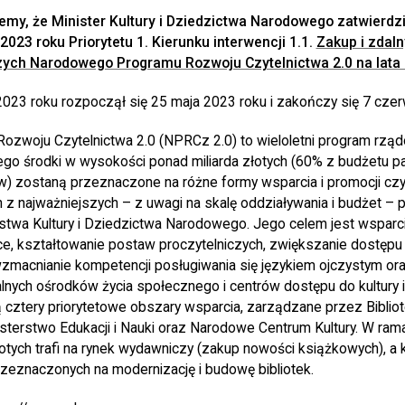
my, że Minister Kultury i Dziedzictwa Narodowego zatwierdził
 2023 roku Priorytetu 1. Kierunku interwencji 1.1.
Zakup i zdaln
ych Narodowego Programu Rozwoju Czytelnictwa 2.0 na lata
23 roku rozpoczął się 25 maja 2023 roku i zakończy się 7 czer
zwoju Czytelnictwa 2.0 (NPRCz 2.0) to wieloletni program rząd
go środki w wysokości ponad miliarda złotych (60% z budżetu 
w) zostaną przeznaczone na różne formy wsparcia i promocji czy
n z najważniejszych – z uwagi na skalę oddziaływania i budżet –
rstwa Kultury i Dziedzictwa Narodowego. Jego celem jest wsparci
ce, kształtowanie postaw proczytelniczych, zwiększanie dostępu
macnianie kompetencji posługiwania się językiem ojczystym oraz 
alnych ośrodków życia społecznego i centrów dostępu do kultury 
ztery priorytetowe obszary wsparcia, zarządzane przez Biblio
nisterstwo Edukacji i Nauki oraz Narodowe Centrum Kultury. W ram
złotych trafi na rynek wydawniczy (zakup nowości książkowych), a k
rzeznaczonych na modernizację i budowę bibliotek.