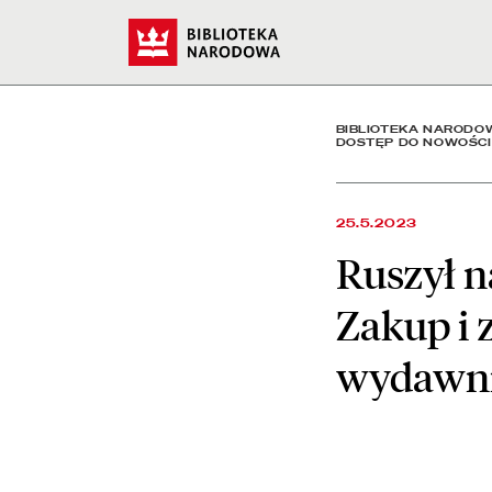
Ruszył nabór wniosków d
Start
BIBLIOTEKA NARODO
DOSTĘP DO NOWOŚCI
25.5.2023
Ruszył n
Zakup i 
wydawni