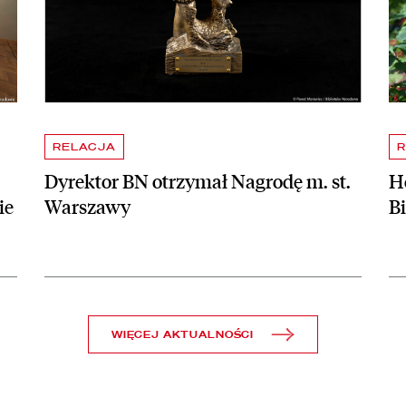
RELACJA
R
Dyrektor BN otrzymał Nagrodę m. st.
Ho
ie
Warszawy
B
WIĘCEJ AKTUALNOŚCI