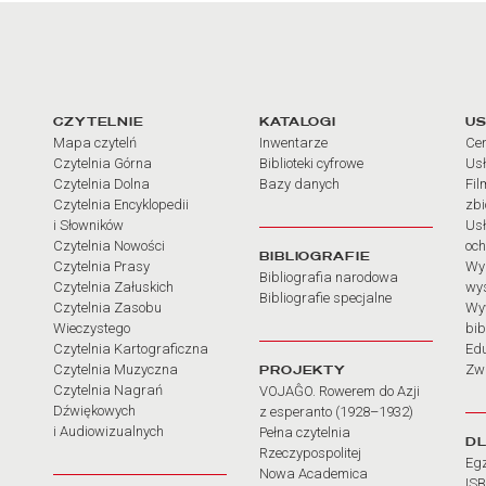
arcia
Linki do najważniejszych dz
CZYTELNIE
KATALOGI
US
Mapa czytelń
Inwentarze
Cen
Czytelnia Górna
Biblioteki cyfrowe
Usł
Czytelnia Dolna
Bazy danych
Fil
Czytelnia Encyklopedii
zb
i Słowników
Usł
Czytelnia Nowości
och
BIBLIOGRAFIE
Czytelnia Prasy
Wy
Bibliografia narodowa
Czytelnia Załuskich
wy
Bibliografie specjalne
Czytelnia Zasobu
Wy
Wieczystego
bib
Czytelnia Kartograficzna
Ed
Czytelnia Muzyczna
PROJEKTY
Zw
Czytelnia Nagrań
VOJAĜO. Rowerem do Azji
Dźwiękowych
z esperanto (1928–1932)
i Audiowizualnych
Pełna czytelnia
D
Rzeczypospolitej
Eg
Nowa Academica
IS