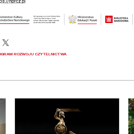
ps://nprcz.pl
acebook
X
OGRAM ROZWOJU CZYTELNICTWA
apraszamy na bezpłatne zwiedzanie skarbca Biblioteki Narodowej
czytaj więcej o Dyrektor BN otrzymał Nagrodę m. st. Warszawy
czy