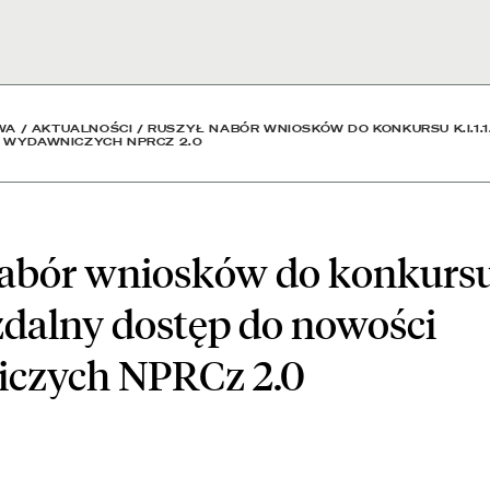
o konkursu K.I.1.1. Zaku
WA
/
AKTUALNOŚCI
/
RUSZYŁ NABÓR WNIOSKÓW DO KONKURSU K.I.1.1
 WYDAWNICZYCH NPRCZ 2.0
abór wniosków do konkursu K
zdalny dostęp do nowości
czych NPRCz 2.0