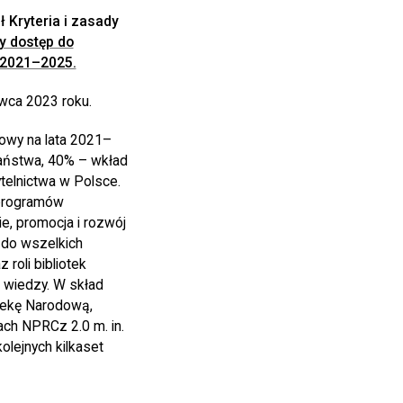
 Kryteria i zasady
y dostęp do
 2021–2025.
wca 2023 roku.
owy na lata 2021–
państwa, 40% – wkład
telnictwa w Polsce.
 programów
e, promocja i rozwój
 do wszelkich
roli bibliotek
i wiedzy. W skład
tekę Narodową,
ach NPRCz 2.0 m. in.
olejnych kilkaset