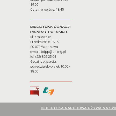
19.00
Ostatnie wejście: 18:45
BIBLIOTEKA DONACJI
PISARZY POLSKICH
ul. Krakowskie
Przedmieście 87/89
00-079 Warszawa
e-mail: bdpp@bn.org.pl
tel. (22) 826 25 04
Godziny otwarcia:
poniedziałek–piątek 10.00–
18.00
Biuletyn Informacji Publicznej
Tłumacz języka migowego
BIBLIOTEKA NARODOWA UŻYWA NA SWO