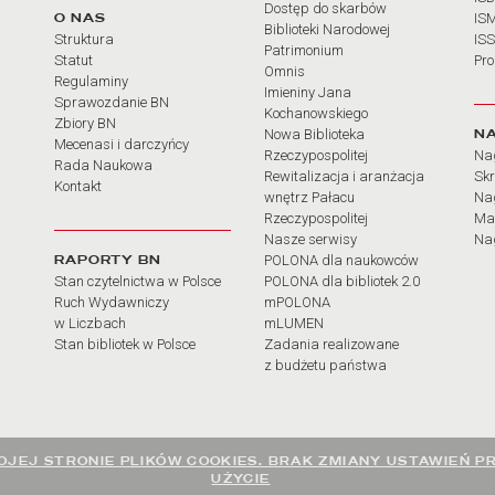
Dostęp do skarbów
O NAS
IS
Biblioteki Narodowej
Struktura
IS
Patrimonium
Statut
Pr
Omnis
Regulaminy
Imieniny Jana
Sprawozdanie BN
Kochanowskiego
Zbiory BN
N
Nowa Biblioteka
Mecenasi i darczyńcy
Rzeczypospolitej
Na
Rada Naukowa
Rewitalizacja i aranżacja
Sk
Kontakt
wnętrz Pałacu
Nag
Rzeczypospolitej
Ma
Nasze serwisy
Nag
RAPORTY BN
POLONA dla naukowców
Stan czytelnictwa w Polsce
POLONA dla bibliotek 2.0
Ruch Wydawniczy
mPOLONA
w Liczbach
mLUMEN
Stan bibliotek w Polsce
Zadania realizowane
z budżetu państwa
JEJ STRONIE PLIKÓW COOKIES. BRAK ZMIANY USTAWIEŃ P
UŻYCIE