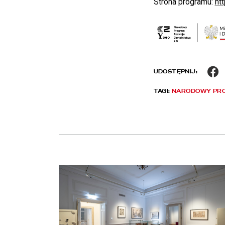
Strona programu:
htt
F
UDOSTĘPNIJ:
TAGI:
NARODOWY PR
Aktualności
czytaj więcej o Chłód w Pałacu Rzeczypospolitej. Z