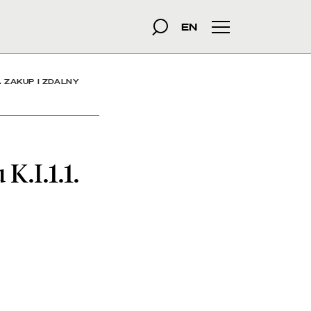
p i zdalny dostęp do now
szukana fraza
Szukaj
EN
Menu główne
. ZAKUP I ZDALNY
.I.1.1.