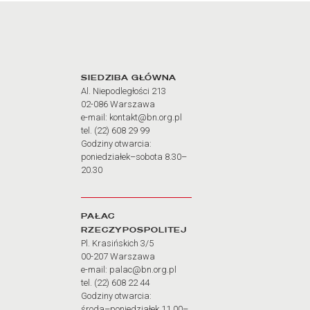
Adres oraz godziny otw
SIEDZIBA GŁÓWNA
Al. Niepodległości 213
02-086 Warszawa
e-mail: kontakt@bn.org.pl
tel. (22) 608 29 99
Godziny otwarcia:
poniedziałek–sobota 8.30–
20.30
PAŁAC
RZECZYPOSPOLITEJ
Pl. Krasińskich 3/5
00-207 Warszawa
e-mail: palac@bn.org.pl
tel. (22) 608 22 44
Godziny otwarcia:
środa–poniedziałek 11.00–