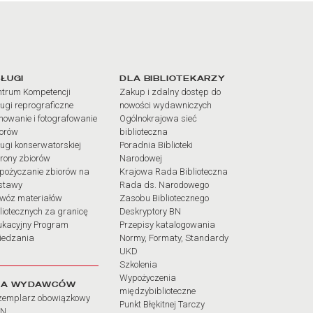
iałów
ŁUGI
DLA BIBLIOTEKARZY
trum Kompetencji
Zakup i zdalny dostęp do
ugi reprograficzne
nowości wydawniczych
mowanie i fotografowanie
Ogólnokrajowa sieć
iorów
biblioteczna
ugi konserwatorskiej
Poradnia Biblioteki
rony zbiorów
Narodowej
pożyczanie zbiorów na
Krajowa Rada Biblioteczna
stawy
Rada ds. Narodowego
wóz materiałów
Zasobu Bibliotecznego
liotecznych za granicę
Deskryptory BN
ukacyjny Program
Przepisy katalogowania
iedzania
Normy, Formaty, Standardy
UKD
Szkolenia
Wypożyczenia
LA WYDAWCÓW
międzybiblioteczne
zemplarz obowiązkowy
Punkt Błękitnej Tarczy
BN