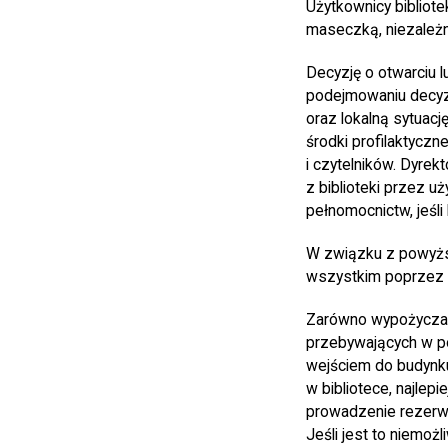
Użytkownicy bibliotek
maseczką, niezależni
Decyzję o otwarciu l
podejmowaniu decyzj
oraz lokalną sytuacj
środki profilaktycz
i czytelników. Dyrek
z biblioteki przez u
pełnomocnictw, jeśli
W związku z powyżs
wszystkim poprzez w
Zarówno wypożyczaln
przebywających w po
wejściem do budynku
w bibliotece, najlepi
prowadzenie rezerwa
Jeśli jest to niemoż