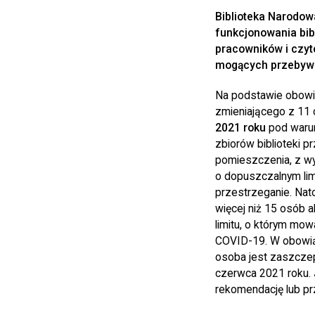
Biblioteka Narodow
funkcjonowania bib
pracowników i czyt
mogących przebywać
Na podstawie obowi
zmieniającego z 11 
2021 roku
pod warun
zbiorów biblioteki p
pomieszczenia, z wył
o dopuszczalnym lim
przestrzeganie. Na
więcej niż 15 osób 
limitu, o którym mo
COVID-19. W obowią
osoba jest zaszczep
czerwca 2021 roku. 
rekomendację lub pr