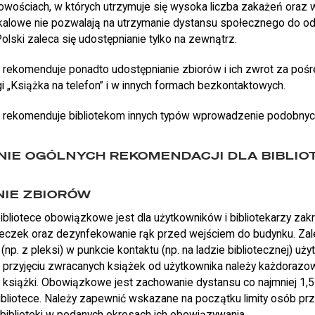
owościach, w których utrzymuje się wysoka liczba zakażeń oraz w
okalowe nie pozwalają na utrzymanie dystansu społecznego do od
Polski zaleca się udostępnianie tylko na zewnątrz.
 rekomenduje ponadto udostępnianie zbiorów i ich zwrot za poś
 „Książka na telefon” i w innych formach bezkontaktowych.
a rekomenduje bibliotekom innych typów wprowadzenie podobnyc
IE OGÓLNYCH REKOMENDACJI DLA BIBLIO
NIE ZBIORÓW
bliotece obowiązkowe jest dla użytkowników i bibliotekarzy zakr
czek oraz dezynfekowanie rąk przed wejściem do budynku. Zale
(np. z pleksi) w punkcie kontaktu (np. na ladzie bibliotecznej) uż
o przyjęciu zwracanych książek od użytkownika należy każdora
ały książki. Obowiązkowe jest zachowanie dystansu co najmniej 1
bliotece. Należy zapewnić wskazane na początku limity osób pr
iblioteki w podanych okresach ich obowiązywania.