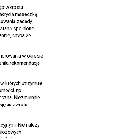
ego wzrostu
zakrycia maseczką
chowania zasady
staną spełnione
nnie, chyba że
chorowania w okresie
eniła rekomendację
w których utrzymuje
rności, np.
ieczna. Niezmiennie
jęciu zwrotu
yjnymi. Nie należy
lulozowych