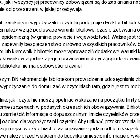
i, jak i wszyscy jej pracownicy zobowiązani są do zasłaniania nosa
e od przestrzeni, w jakiej przebywają.
ub zamknięciu wypożyczalni i czytelni podejmuje dyrektor bibliotek
i należy wziąć pod uwagę warunki lokalowe, czas przebywania o
ę epidemiczną (w gminie, powiecie i województwie). Ważne jest r
ne zapewniły bezpieczeństwo zarówno wszystkich pracowników bib
tor lub kierownik biblioteki może wprowadzić dodatkowe warunki 
żytkowników zgodnie z jego uprawnieniami dotyczącymi kierowania
 biblioteka nie ma osobowości prawnej.
zym BN rekomenduje bibliotekom prowadzenie udostępniania z
ypożyczanie do domu, zaś w czytelniach tam, gdzie jest to możl
ie, jak i czytelnie muszą spełniać wskazane na początku limity 
mieszczeniach w podanych okresach ich obowiązywania. Biblio
 zamieścić informację o dopuszczalnym limicie czytelników prz
ej osobno dla wypożyczalni i czytelni. Aby uniknąć przekroczenia l
cji miejsc w czytelniach oraz umawianie godzin odbioru książek
liwe należy przed wejściem do budynku umieścić informację o wykorz