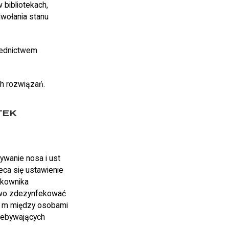
 bibliotekach,
wołania stanu
rednictwem
h rozwiązań.
TEK
ywanie nosa i ust
ca się ustawienie
ytkownika
zowo zdezynfekować
,5 m między osobami
zebywających