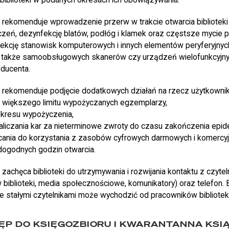
 rekomenduje wprowadzenie przerw w trakcie otwarcia bibliotek
zeń, dezynfekcję blatów, podłóg i klamek oraz częstsze mycie 
kcję stanowisk komputerowych i innych elementów peryferyjny
a także samoobsługowych skanerów czy urządzeń wielofunkcyjn
oducenta.
 rekomenduje podjęcie dodatkowych działań na rzecz użytkowni
większego limitu wypożyczanych egzemplarzy,
okresu wypożyczenia,
liczania kar za nieterminowe zwroty do czasu zakończenia epide
cania do korzystania z zasobów cyfrowych darmowych i komercyj
dogodnych godzin otwarcia.
zachęca biblioteki do utrzymywania i rozwijania kontaktu z czyte
 biblioteki, media społecznościowe, komunikatory) oraz telefon.
ze stałymi czytelnikami może wychodzić od pracowników bibliotek
P DO KSIĘGOZBIORU I KWARANTANNA KSI