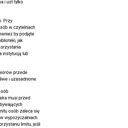
 i ust tylko
i. Przy
sób w czytelniach
ównież by podjęte
lioteki, jak
korzystania
 instytucją lub
biorów przede
iwe i uzasadnione.
osób
teka musi przed
ebywających
imitu osób zaleca się
 w wypożyczalniach.
ystaniu limitu, jeśli