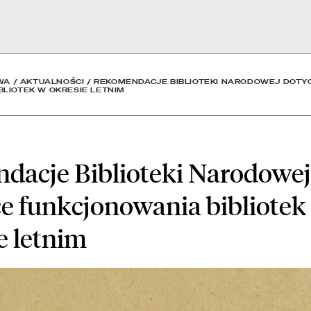
Narodowej dotyczące funk
WA
/
AKTUALNOŚCI
/
REKOMENDACJE BIBLIOTEKI NARODOWEJ DOTY
LIOTEK W OKRESIE LETNIM
dacje Biblioteki Narodowej
e funkcjonowania bibliotek
e letnim