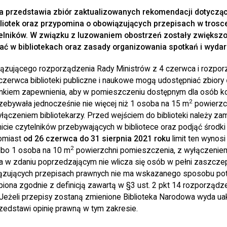
a przedstawia zbiór zaktualizowanych rekomendacji dotyczą
liotek oraz przypomina o obowiązujących przepisach w tros
elników. W związku z luzowaniem obostrzeń zostały zwiększo
 w bibliotekach oraz zasady organizowania spotkań i wydar
ązującego rozporządzenia Rady Ministrów z 4 czerwca i rozpor
czerwca biblioteki publiczne i naukowe mogą udostępniać zbiory
kiem zapewnienia, aby w pomieszczeniu dostępnym dla osób ko
2
rzebywała jednocześnie nie więcej niż 1 osoba na 15 m
powierzch
ączeniem bibliotekarzy. Przed wejściem do biblioteki należy zam
icie czytelników przebywających w bibliotece oraz podjąć środki
tomiast
od 26 czerwca do 31 sierpnia 2021 roku
limit ten wynosi
2
albo 1 osoba na 10 m
powierzchni pomieszczenia, z wyłączeniem 
wa w zdaniu poprzedzającym nie wlicza się osób w pełni zaszcze
zujących przepisach prawnych nie ma wskazanego sposobu pot
iona zgodnie z definicją zawartą w §3 ust. 2 pkt 14 rozporządze
Jeżeli przepisy zostaną zmienione Biblioteka Narodowa wyda uak
zedstawi opinię prawną w tym zakresie.