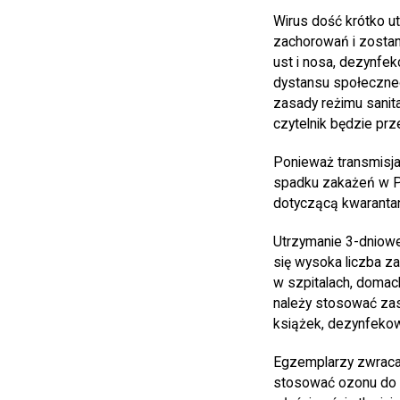
Wirus dość krótko ut
zachorowań i zosta
ust i nosa, dezynfe
dystansu społeczneg
zasady reżimu sanit
czytelnik będzie prz
Ponieważ transmisja
spadku zakażeń w Po
dotyczącą kwarantan
Utrzymanie 3-dniowe
się wysoka liczba za
w szpitalach, domach
należy stosować zas
książek, dezynfekow
Egzemplarzy zwracan
stosować ozonu do d