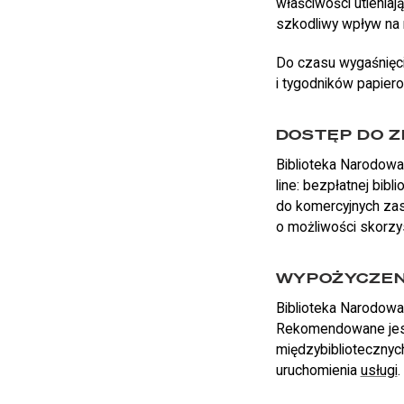
właściwości utleniaj
szkodliwy wpływ na m
Do czasu wygaśnięci
i tygodników papier
DOSTĘP DO Z
Biblioteka Narodow
line: bezpłatnej bibl
do komercyjnych zas
o możliwości skorzyst
WYPOŻYCZEN
Biblioteka Narodowa
Rekomendowane jest
międzybibliotecznych
uruchomienia
usługi
.