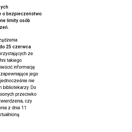
cych
ce o bezpieczeństwo
ne limity osób
zeń.
ządzenia
do 25 czerwca
rzystających ze
ni takiego
ieścić informację
 zapewniające jego
 jednocześnie nie
bibliotekarzy. Do
pionych przeciwko
wierdzenia, czy
nia z dnia 11
tualnioną