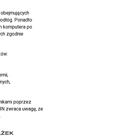
i obejmujących
podłóg. Ponadto
ch komputera po
ych zgodnie
ków:
mii,
nych,
lnikami poprzez
 BN zwraca uwagę, że
.
ĄŻEK