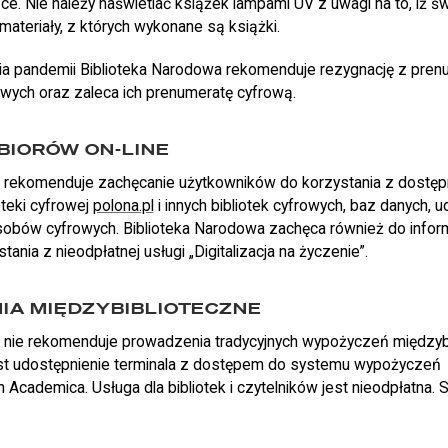
ące. Nie należy naświetlać książek lampami UV z uwagi na to, iż św
ateriały, z których wykonane są książki.
a pandemii Biblioteka Narodowa rekomenduje rezygnację z pren
owych oraz zaleca ich prenumeratę cyfrową.
BIORÓW ON-LINE
a rekomenduje zachęcanie użytkowników do korzystania z dostę
ioteki cyfrowej
polona.pl
i innych bibliotek cyfrowych, baz danych, 
obów cyfrowych. Biblioteka Narodowa zachęca również do infor
ania z nieodpłatnej usługi „Digitalizacja na życzenie”.
IA MIĘDZYBIBLIOTECZNE
 nie rekomenduje prowadzenia tradycyjnych wypożyczeń międzybi
 udostępnienie terminala z dostępem do systemu wypożyczeń
 Academica. Usługa dla bibliotek i czytelników jest nieodpłatna.