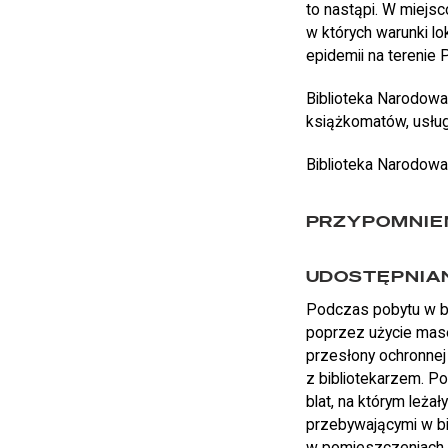
to nastąpi. W miejsc
w których warunki l
epidemii na terenie 
Biblioteka Narodowa
książkomatów, usługi
Biblioteka Narodow
PRZYPOMNIEN
UDOSTĘPNIA
Podczas pobytu w bi
poprzez użycie mase
przesłony ochronnej 
z bibliotekarzem. P
blat, na którym leż
przebywającymi w bi
w pomieszczeniach b