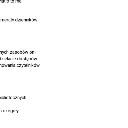
iatło to ma
umeraty dzienników
pnych zasobów on-
udzielanie dostępów
mowania czytelników
bliotecznych.
 Szczegóły