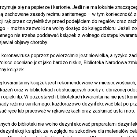
rzymuje się na papierze i kartonie. Jeśli nie ma lokalnie znacząc
ną zachowane zasady reżimu sanitarnego – w tym konieczność 
kcji rąk przez czytelników przed podejściem do regałów oraz za
o – można zezwolić na wolny dostęp do księgozbioru. Jeżeli zo
arnego nie trzeba poddawać książek z wolnego dostępu kwaranta
ejawiał objawy choroby.
 koronawirusa poprzez powierzchnie jest niewielka, a ryzyko za
lsce oceniane jest jako bardzo niskie, Biblioteka Narodowa zmi
ny książek.
j kwarantanny książek jest rekomendowane w miejscowościach, 
każeń oraz w bibliotekach obsługujących osoby o obniżonej odpo
 opieki itp. W pozostałych bibliotekach kwarantanna nie jest kon
ady reżimu sanitarnego: każdorazowo dezynfekować blat po przy
ać ręce lub pracować w rękawiczkach oraz zasłaniać usta i nos.
ych do biblioteki nie wolno dezynfekować preparatami dezynfekc
ezynfekcji książek ze względu na szkodliwe dla materiałów ce