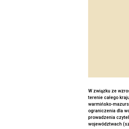
W związku ze wzros
terenie całego kra
warmińsko-mazursk
ograniczenia dla w
prowadzenia czytel
województwach (szc