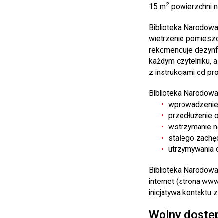
2
15 m
powierzchni na
Biblioteka Narodowa
wietrzenie pomieszc
rekomenduje dezynfe
każdym czytelniku, 
z instrukcjami od pr
Biblioteka Narodowa
wprowadzenie 
przedłużenie 
wstrzymanie na
stałego zachę
utrzymywania 
Biblioteka Narodowa 
internet (strona www
inicjatywa kontaktu 
Wolny dostęp