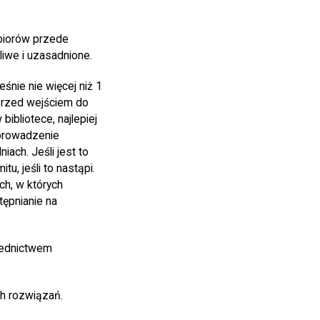
biorów przede
iwe i uzasadnione.
śnie nie więcej niż 1
 przed wejściem do
ibliotece, najlepiej
 prowadzenie
ach. Jeśli jest to
u, jeśli to nastąpi.
ch, w których
tępnianie na
rednictwem
h rozwiązań.