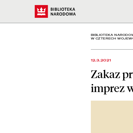
Zakaz prowadzenia czyte
Start
BIBLIOTEKA NARODO
W CZTERECH WOJE
12.3.2021
Zakaz pr
imprez 