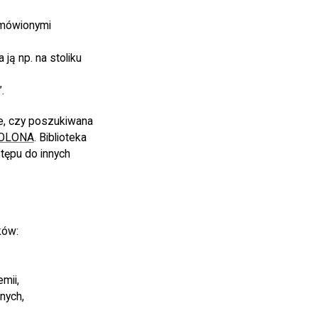
zamówionymi
ją np. na stoliku
.
e, czy poszukiwana
OLONA
. Biblioteka
tępu do innych
ków:
mii,
nych,