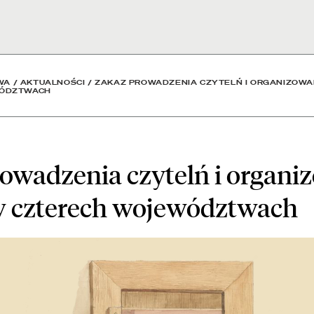
lń i organizowania impre
WA
/
AKTUALNOŚCI
/
ZAKAZ PROWADZENIA CZYTELŃ I ORGANIZOWA
WÓDZTWACH
owadzenia czytelń i organi
w czterech województwach