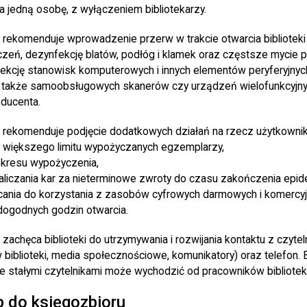
 jedną osobę, z wyłączeniem bibliotekarzy.
 rekomenduje wprowadzenie przerw w trakcie otwarcia bibliotek
zeń, dezynfekcję blatów, podłóg i klamek oraz częstsze mycie 
kcję stanowisk komputerowych i innych elementów peryferyjny
a także samoobsługowych skanerów czy urządzeń wielofunkcyjn
oducenta.
 rekomenduje podjęcie dodatkowych działań na rzecz użytkowni
większego limitu wypożyczanych egzemplarzy,
okresu wypożyczenia,
liczania kar za nieterminowe zwroty do czasu zakończenia epide
cania do korzystania z zasobów cyfrowych darmowych i komercyj
dogodnych godzin otwarcia.
zachęca biblioteki do utrzymywania i rozwijania kontaktu z czyte
 biblioteki, media społecznościowe, komunikatory) oraz telefon.
ze stałymi czytelnikami może wychodzić od pracowników bibliotek
 do księgozbioru