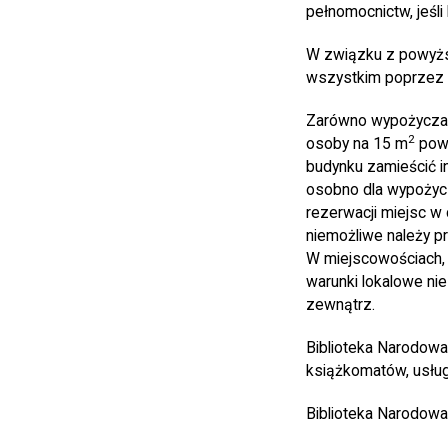
pełnomocnictw, jeśli
W związku z powyżs
wszystkim poprzez w
Zarówno wypożyczalni
2
osoby na 15 m
powi
budynku zamieścić in
osobno dla wypożycza
rezerwacji miejsc w 
niemożliwe należy pr
W miejscowościach, 
warunki lokalowe ni
zewnątrz.
Biblioteka Narodowa
książkomatów, usługi
Biblioteka Narodow