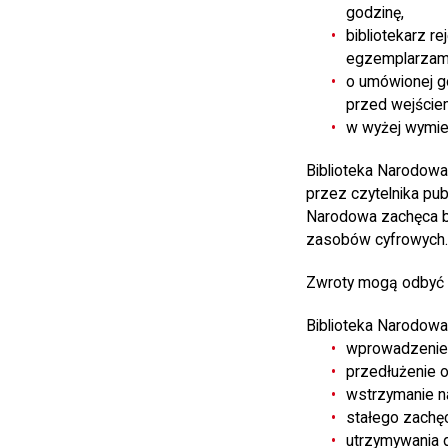
godzinę,
bibliotekarz r
egzemplarzami
o umówionej go
przed wejściem
w wyżej wymien
Biblioteka Narodowa
przez czytelnika publ
Narodowa zachęca bi
zasobów cyfrowych.
Zwroty mogą odbyć s
Biblioteka Narodowa
wprowadzenie 
przedłużenie 
wstrzymanie na
stałego zachę
utrzymywania 