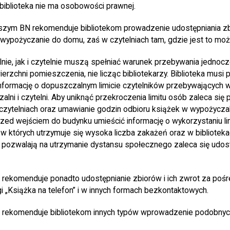
 biblioteka nie ma osobowości prawnej.
zym BN rekomenduje bibliotekom prowadzenie udostępniania z
ypożyczanie do domu, zaś w czytelniach tam, gdzie jest to możl
e, jak i czytelnie muszą spełniać warunek przebywania jednocze
erzchni pomieszczenia, nie licząc bibliotekarzy. Biblioteka musi
formację o dopuszczalnym limicie czytelników przebywających w b
lni i czytelni. Aby uniknąć przekroczenia limitu osób zaleca się
czytelniach oraz umawianie godzin odbioru książek w wypożyczalni
zed wejściem do budynku umieścić informację o wykorzystaniu limit
w których utrzymuje się wysoka liczba zakażeń oraz w biblioteka
e pozwalają na utrzymanie dystansu społecznego zaleca się udos
 rekomenduje ponadto udostępnianie zbiorów i ich zwrot za poś
 „Książka na telefon” i w innych formach bezkontaktowych.
a rekomenduje bibliotekom innych typów wprowadzenie podobnyc