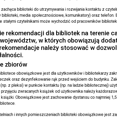
zachęca biblioteki do utrzymywania i rozwijania kontaktu z czyte
 biblioteki, media społecznościowe, komunikatory) oraz telefon.
ze stałymi czytelnikami może wychodzić od pracowników bibliotek
 rekomendacji dla bibliotek na terenie ca
 województw, w których obowiązują dod
, rekomendacje należy stosować w dozwo
łalności.
e zbiorów
bliotece obowiązkowe jest dla użytkowników i bibliotekarzy zakr
czek oraz dezynfekowanie rąk przed wejściem do budynku. Zale
(np. z pleksi) w punkcie kontaktu (np. na ladzie bibliotecznej) uż
o przyjęciu zwracanych książek od użytkownika należy każdora
ały książki. Obowiązkowe jest zachowanie dystansu co najmniej 1
bliotece.
telniach i innych pomieszczeniach biblioteki obowiązkowe jest 