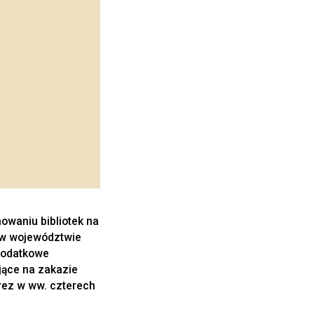
waniu bibliotek na
 w województwie
dodatkowe
jące na zakazie
rez w ww. czterech