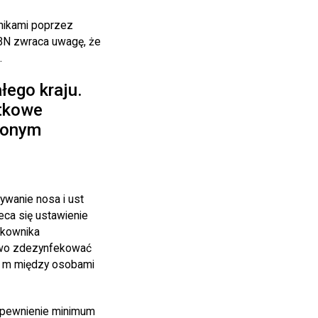
lnikami poprzez
 BN zwraca uwagę, że
.
łego kraju.
atkowe
lonym
ywanie nosa i ust
ca się ustawienie
ytkownika
zowo zdezynfekować
,5 m między osobami
zapewnienie minimum