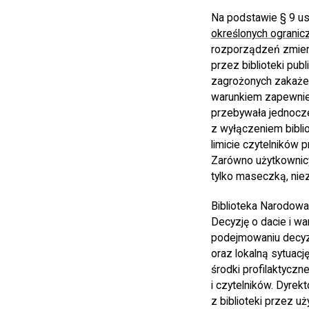
Na podstawie § 9 us
określonych ogranic
rozporządzeń zmien
przez biblioteki pu
zagrożonych zakażen
warunkiem zapewnien
przebywała jednocze
z wyłączeniem bibli
limicie czytelników 
Zarówno użytkownicy 
tylko maseczką, niez
Biblioteka Narodowa
Decyzję o dacie i wa
podejmowaniu decyzj
oraz lokalną sytuacj
środki profilaktycz
i czytelników. Dyrek
z biblioteki przez u