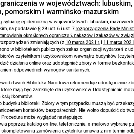
graniczenia w województwach: lubuskim,
, pomorskim i warmińsko-mazurskim
ną sytuację epidemiczną w województwach: lubuskim, mazowiec
m, na podstawie § 28 ust. 6 i ust. 7
rozporządzenia Rady Minist
stanowienia określonych ograniczeń, nakazów i zakazów w zwią
rozporządzeń zmieniających (z
10 marca 2021 r.
i
11 marca 2021 
no w bibliotekach publicznych zakaz organizacji wydarzeń z ud
zbiorów czytelnikom i użytkownikom wewnątrz budynków (czytelni
dzić działania online oraz udostępniać zbiory w formie bezkonta
aniem odpowiednich wymogów sanitarnych.
wództwach Biblioteka Narodowa rekomenduje udostępnianie zbi
które mają być zamknięte dla użytkowników. Udostępnienie może
m książkomatów,
o budynku biblioteki. Zbiory w tym przypadku muszą być przeka
iczeniem kontaktów bezpośrednich. Nie wolno dopuścić do twor
i. Procedura może wyglądać następująco:
wia poprzez katalog on-line, telefonicznie, e-mailowo wybrane pub
o skompletowaniu zamówienia czytelnika umawia z nim termin odb