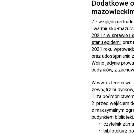
Dodatkowe o
mazowieckim
Ze względu na trud
i warmińsko-mazurski
2021 r. w sprawie u
stanu epidemii
oraz 
2021 roku wprowadzo
oraz udostępniania 
Wolno jedynie prowa
budynków, z zachow
W ww. czterech woje
zewnątrz budynków, 
1. za pośrednictwe
2. przed wejściem d
z maksymalnym ogran
budynkiem bibliotek
czytelnik zama
bibliotekarz p