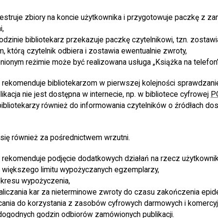
ejestruje zbiory na koncie użytkownika i przygotowuje paczkę z 
,
dzinie bibliotekarz przekazuje paczkę czytelnikowi, tzn. zostawia 
, którą czytelnik odbiera i zostawia ewentualnie zwroty,
ionym reżimie może być realizowana usługa „Książka na telefon”
 rekomenduje bibliotekarzom w pierwszej kolejności sprawdzani
ikacja nie jest dostępna w internecie, np. w bibliotece cyfrowej
P
bliotekarzy również do informowania czytelników o źródłach dos
ię również za pośrednictwem wrzutni.
 rekomenduje podjęcie dodatkowych działań na rzecz użytkowni
większego limitu wypożyczanych egzemplarzy,
okresu wypożyczenia,
liczania kar za nieterminowe zwroty do czasu zakończenia epide
cania do korzystania z zasobów cyfrowych darmowych i komercyj
dogodnych godzin odbiorów zamówionych publikacji.