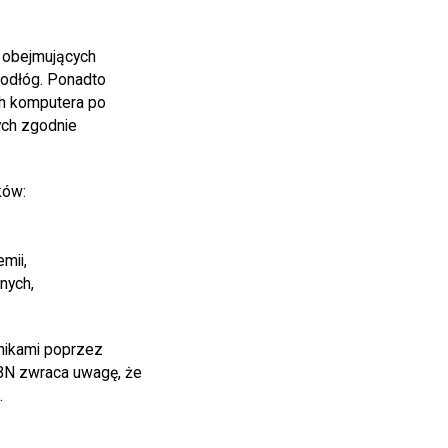
i obejmujących
podłóg. Ponadto
ch komputera po
ych zgodnie
ków:
mii,
nych,
lnikami poprzez
 BN zwraca uwagę, że
.