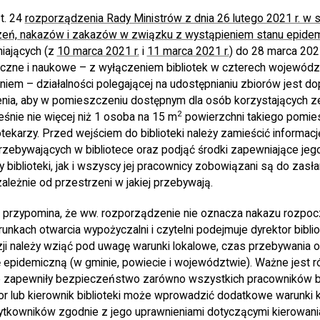
t. 24
rozporządzenia Rady Ministrów z dnia 26 lutego 2021 r. w 
zeń, nakazów i zakazów w związku z wystąpieniem stanu epidem
iających (z
10 marca 2021 r.
i
11 marca 2021 r.
) do 28 marca 20
bliczne i naukowe – z wyłączeniem bibliotek w czterech wojewód
iem – działalności polegającej na udostępnianiu zbiorów jest d
ia, aby w pomieszczeniu dostępnym dla osób korzystających ze 
2
śnie nie więcej niż 1 osoba na 15 m
powierzchni takiego pomie
otekarzy. Przed wejściem do biblioteki należy zamieścić informa
przebywających w bibliotece oraz podjąć środki zapewniające jeg
biblioteki, jak i wszyscy jej pracownicy zobowiązani są do zasłan
ależnie od przestrzeni w jakiej przebywają.
 przypomina, że ww. rozporządzenie nie oznacza nakazu rozpocz
runkach otwarcia wypożyczalni i czytelni podejmuje dyrektor biblio
i należy wziąć pod uwagę warunki lokalowe, czas przebywania o
ę epidemiczną (w gminie, powiecie i województwie). Ważne jest r
ne zapewniły bezpieczeństwo zarówno wszystkich pracowników bib
tor lub kierownik biblioteki może wprowadzić dodatkowe warunki 
żytkowników zgodnie z jego uprawnieniami dotyczącymi kierowania