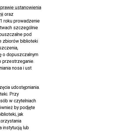
sprawie ustanowienia
ii
oraz
21 roku prowadzenie
ztwach szczególnie
opuszczalne pod
zbiorów biblioteki
szczenia,
cję o dopuszczalnym
o przestrzeganie.
iania nosa i ust
ęcia udostępniania.
teki. Przy
sób w czytelniach
ównież by podjęte
lioteki, jak
korzystania
 instytucją lub