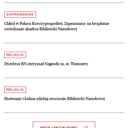
Aktualności
czytaj więcej o Chłód w Pałacu Rzeczypospolitej. Zapraszamy na be
ZAPROSZENIE
Chłód w Pałacu Rzeczypospolitej. Zapraszamy na bezpłatne
zwiedzanie skarbca Biblioteki Narodowej
czytaj więcej o Dyrektor BN otrzymał Nagrodę m. st. Warszawy
RELACJA
Dyrektor BN otrzymał Nagrodę m. st. Warszawy
czytaj więcej o Hortensje i kalina zdobią otoczenie Biblioteki Narodow
RELACJA
Hortensje i kalina zdobią otoczenie Biblioteki Narodowej
WIĘCEJ AKTUALNOŚCI