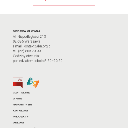
Adres oraz godziny otwarci
SIEDZIBA GŁÓWNA
Al. Niepodległości 213
02-086 Warszawa
e-mail: kontakt@bn.org.pl
tel. (22) 608 29 99
Godziny otwarcia:
poniedziałek–sobota 8.30–20.30
Biuletyn Informacji Publicznej
Tłumacz języka migowego
Linki do najważniejszych dz
CZYTELNIE
O NAS
RAPORTY BN
KATALOGI
PROJEKTY
USŁUGI