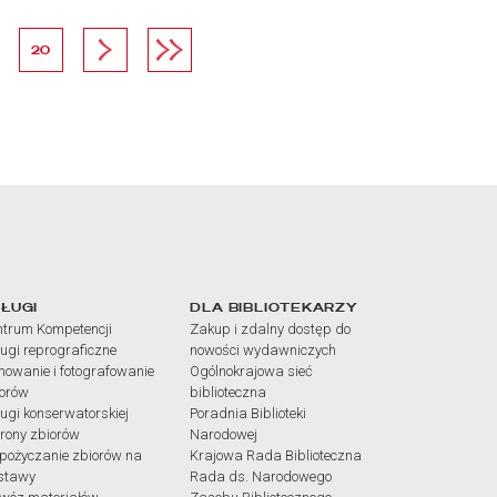
na
strona
Następna strona
Ostatnia strona
20
iałów
ŁUGI
DLA BIBLIOTEKARZY
trum Kompetencji
Zakup i zdalny dostęp do
ugi reprograficzne
nowości wydawniczych
mowanie i fotografowanie
Ogólnokrajowa sieć
iorów
biblioteczna
ugi konserwatorskiej
Poradnia Biblioteki
rony zbiorów
Narodowej
pożyczanie zbiorów na
Krajowa Rada Biblioteczna
stawy
Rada ds. Narodowego