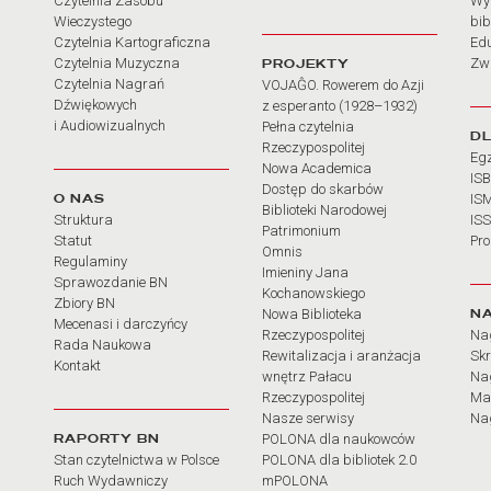
Czytelnia Zasobu
Wy
Wieczystego
bib
Czytelnia Kartograficzna
Ed
Czytelnia Muzyczna
PROJEKTY
Zw
Czytelnia Nagrań
VOJAĜO. Rowerem do Azji
Dźwiękowych
z esperanto (1928–1932)
i Audiowizualnych
Pełna czytelnia
D
Rzeczypospolitej
Eg
Nowa Academica
IS
Dostęp do skarbów
O NAS
IS
Biblioteki Narodowej
Struktura
IS
Patrimonium
Statut
Pr
Omnis
Regulaminy
Imieniny Jana
Sprawozdanie BN
Kochanowskiego
Zbiory BN
N
Nowa Biblioteka
Mecenasi i darczyńcy
Rzeczypospolitej
Na
Rada Naukowa
Rewitalizacja i aranżacja
Sk
Kontakt
wnętrz Pałacu
Nag
Rzeczypospolitej
Ma
Nasze serwisy
Nag
RAPORTY BN
POLONA dla naukowców
Stan czytelnictwa w Polsce
POLONA dla bibliotek 2.0
Ruch Wydawniczy
mPOLONA