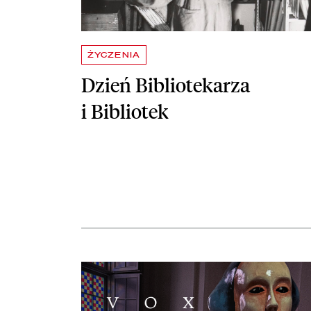
ŻYCZENIA
Dzień Bibliotekarza
i Bibliotek
czytaj więcej o Koncert POSEŁKINI w Pałacu Rzeczyp