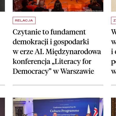
RELACJA
Z
Czytanie to fundament
W
demokracji i gospodarki
w
w erze AI. Międzynarodowa
i
konferencja „Literacy for
p
Democracy” w Warszawie
w
ospolitej
czytaj więcej o 16 bibliotek otrzyma wsparcie z Funduszy Norwe
czy