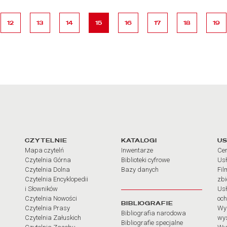
ona
strona
strona
strona
strona
strona
strona
strona
stro
12
13
14
15
16
17
18
19
arcia
Linki do najważniejszych dz
CZYTELNIE
KATALOGI
US
Mapa czytelń
Inwentarze
Cen
Czytelnia Górna
Biblioteki cyfrowe
Usł
Czytelnia Dolna
Bazy danych
Fil
Czytelnia Encyklopedii
zb
i Słowników
Usł
Czytelnia Nowości
och
BIBLIOGRAFIE
Czytelnia Prasy
Wy
Bibliografia narodowa
Czytelnia Załuskich
wy
Bibliografie specjalne