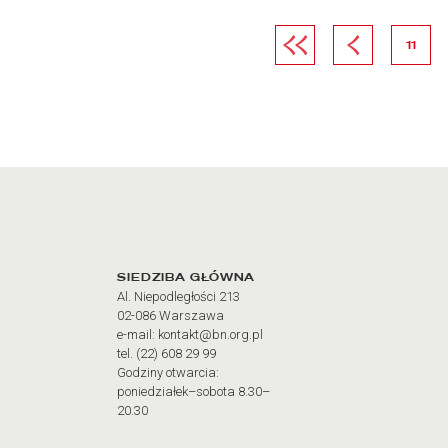
Pierwsza strona
Poprzednia str
strona
11
Adres oraz godziny otw
SIEDZIBA GŁÓWNA
Al. Niepodległości 213
02-086 Warszawa
e-mail: kontakt@bn.org.pl
tel. (22) 608 29 99
Godziny otwarcia:
poniedziałek–sobota 8.30–
20.30