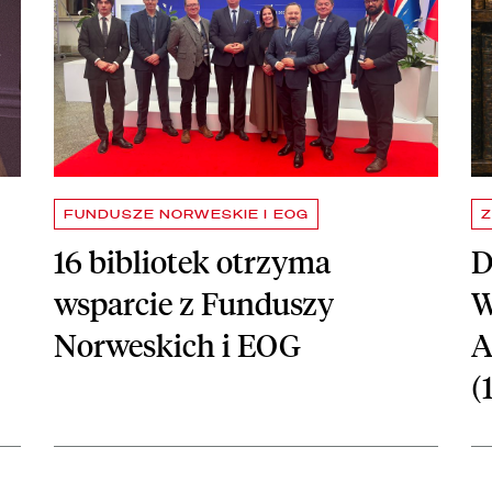
FUNDUSZE NORWESKIE I EOG
Z
16 bibliotek otrzyma
D
wsparcie z Funduszy
W
Norweskich i EOG
A
(