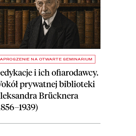
APROSZENIE NA OTWARTE SEMINARIUM
edykacje i ich ofiarodawcy.
okół prywatnej biblioteki
leksandra Brücknera
1856–1939)