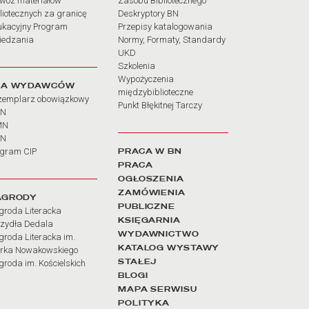
wóz materiałów
Zasobu Bibliotecznego
liotecznych za granicę
Deskryptory BN
ukacyjny Program
Przepisy katalogowania
iedzania
Normy, Formaty, Standardy
UKD
Szkolenia
Wypożyczenia
LA WYDAWCÓW
międzybiblioteczne
zemplarz obowiązkowy
Punkt Błękitnej Tarczy
BN
MN
SN
PRACA W BN
ogram CIP
PRACA
OGŁOSZENIA
ZAMÓWIENIA
AGRODY
PUBLICZNE
groda Literacka
KSIĘGARNIA
rzydła Dedala
WYDAWNICTWO
roda Literacka im.
KATALOG WYSTAWY
rka Nowakowskiego
STAŁEJ
roda im. Kościelskich
BLOGI
MAPA SERWISU
POLITYKA