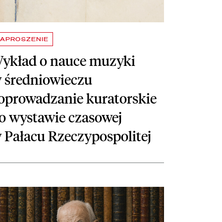
APROSZENIE
ykład o nauce muzyki
 średniowieczu
 oprowadzanie kuratorskie
o wystawie czasowej
 Pałacu Rzeczypospolitej
skich i EOG
taj więcej o Dedykacje i ich ofiarodawcy. Wokół prywatnej biblioteki A