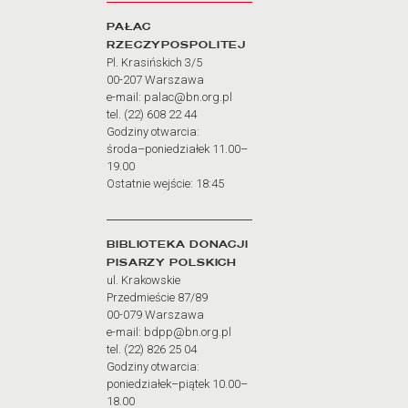
PAŁAC
RZECZYPOSPOLITEJ
Pl. Krasińskich 3/5
00-207 Warszawa
e-mail: palac@bn.org.pl
tel. (22) 608 22 44
Godziny otwarcia:
środa–poniedziałek 11.00–
19.00
Ostatnie wejście: 18:45
BIBLIOTEKA DONACJI
PISARZY POLSKICH
ul. Krakowskie
Przedmieście 87/89
00-079 Warszawa
e-mail: bdpp@bn.org.pl
tel. (22) 826 25 04
Godziny otwarcia:
poniedziałek–piątek 10.00–
18.00