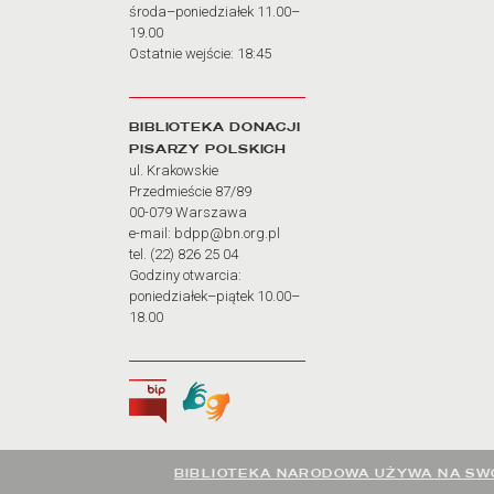
środa–poniedziałek 11.00–
19.00
Ostatnie wejście: 18:45
BIBLIOTEKA DONACJI
PISARZY POLSKICH
ul. Krakowskie
Przedmieście 87/89
00-079 Warszawa
e-mail: bdpp@bn.org.pl
tel. (22) 826 25 04
Godziny otwarcia:
poniedziałek–piątek 10.00–
18.00
Biuletyn Informacji Publicznej
Tłumacz języka migowego
BIBLIOTEKA NARODOWA UŻYWA NA SWO