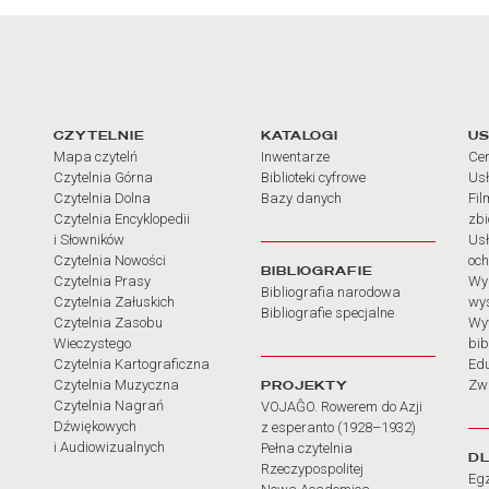
arcia
Linki do najważniejszych dz
CZYTELNIE
KATALOGI
US
Mapa czytelń
Inwentarze
Cen
Czytelnia Górna
Biblioteki cyfrowe
Usł
Czytelnia Dolna
Bazy danych
Fil
Czytelnia Encyklopedii
zb
i Słowników
Usł
Czytelnia Nowości
och
BIBLIOGRAFIE
Czytelnia Prasy
Wy
Bibliografia narodowa
Czytelnia Załuskich
wy
Bibliografie specjalne
Czytelnia Zasobu
Wy
Wieczystego
bib
Czytelnia Kartograficzna
Ed
Czytelnia Muzyczna
PROJEKTY
Zw
Czytelnia Nagrań
VOJAĜO. Rowerem do Azji
Dźwiękowych
z esperanto (1928–1932)
i Audiowizualnych
Pełna czytelnia
D
Rzeczypospolitej
Eg