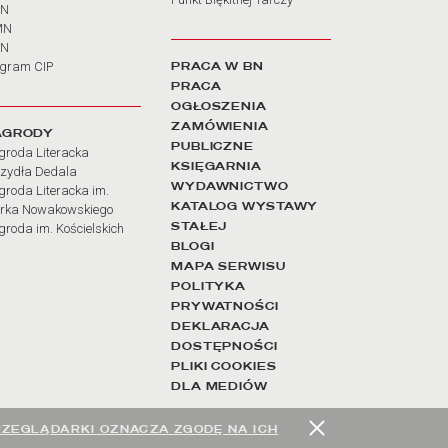
BN
MN
SN
PRACA W BN
ogram CIP
PRACA
OGŁOSZENIA
ZAMÓWIENIA
AGRODY
PUBLICZNE
groda Literacka
KSIĘGARNIA
rzydła Dedala
WYDAWNICTWO
roda Literacka im.
KATALOG WYSTAWY
rka Nowakowskiego
STAŁEJ
roda im. Kościelskich
BLOGI
MAPA SERWISU
POLITYKA
PRYWATNOŚCI
DEKLARACJA
DOSTĘPNOŚCI
PLIKI COOKIES
DLA MEDIÓW
RZEGLĄDARKI OZNACZA ZGODĘ NA ICH