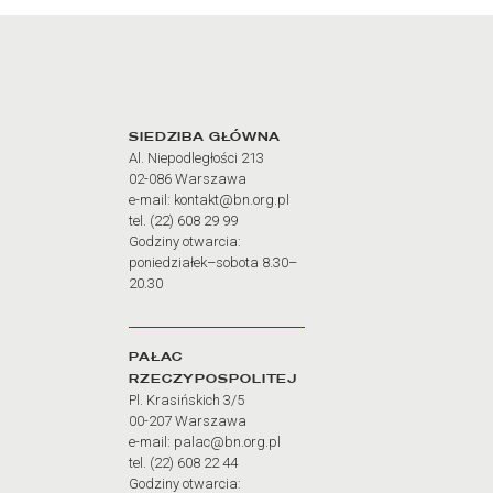
Adres oraz godziny otw
SIEDZIBA GŁÓWNA
Al. Niepodległości 213
02-086 Warszawa
e-mail: kontakt@bn.org.pl
tel. (22) 608 29 99
Godziny otwarcia:
poniedziałek–sobota 8.30–
20.30
PAŁAC
RZECZYPOSPOLITEJ
Pl. Krasińskich 3/5
00-207 Warszawa
e-mail: palac@bn.org.pl
tel. (22) 608 22 44
Godziny otwarcia: