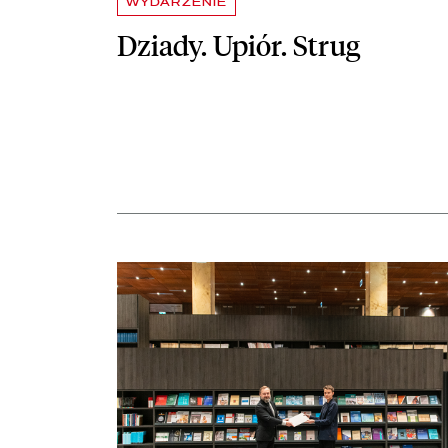
WYDARZENIE
Dziady. Upiór. Strug
czytaj więcej o Sonia Wronkowska kierownikiem Za