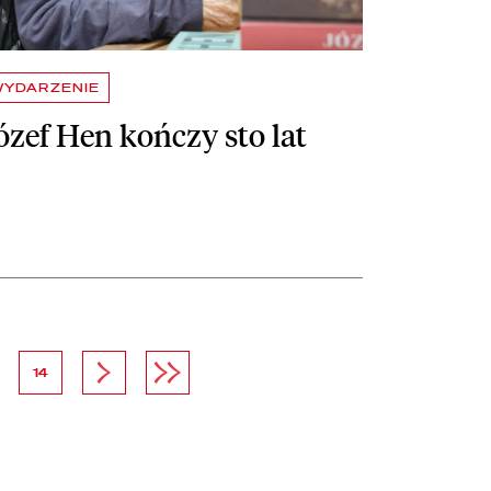
WYDARZENIE
ózef Hen kończy sto lat
na
strona
Następna strona
Ostatnia strona
14