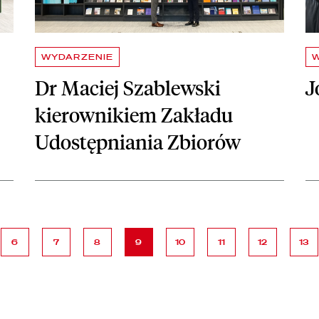
WYDARZENIE
Dr Maciej Szablewski
J
kierownikiem Zakładu
Udostępniania Zbiorów
ona
strona
strona
strona
strona
strona
strona
strona
stro
6
7
8
9
10
11
12
13