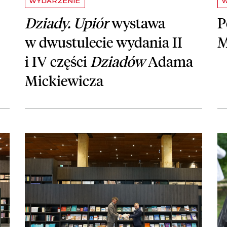
WYDARZENIE
Dziady. Upiór
wystawa
P
w dwustulecie wydania II
M
i IV części
Dziadów
Adama
Mickiewicza
kładu Zbiorów Muzycznych
czytaj więcej o Dr Maciej Szablewski kierownikiem Zakładu Udo
czy