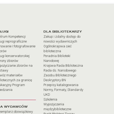
iałów
ŁUGI
DLA BIBLIOTEKARZY
trum Kompetencji
Zakup i zdalny dostęp do
ugi reprograficzne
nowości wydawniczych
mowanie i fotografowanie
Ogólnokrajowa sieć
iorów
biblioteczna
ugi konserwatorskiej
Poradnia Biblioteki
rony zbiorów
Narodowej
pożyczanie zbiorów na
Krajowa Rada Biblioteczna
stawy
Rada ds. Narodowego
wóz materiałów
Zasobu Bibliotecznego
liotecznych za granicę
Deskryptory BN
ukacyjny Program
Przepisy katalogowania
iedzania
Normy, Formaty, Standardy
UKD
Szkolenia
Wypożyczenia
LA WYDAWCÓW
międzybiblioteczne
zemplarz obowiązkowy
Punkt Błękitnej Tarczy