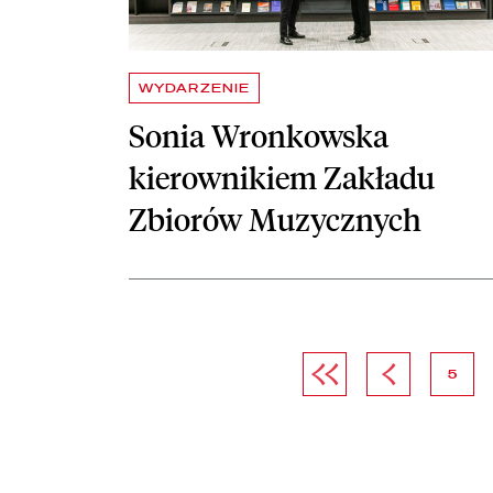
WYDARZENIE
Sonia Wronkowska
kierownikiem Zakładu
Zbiorów Muzycznych
Pierwsza strona
Poprzednia str
strona
5