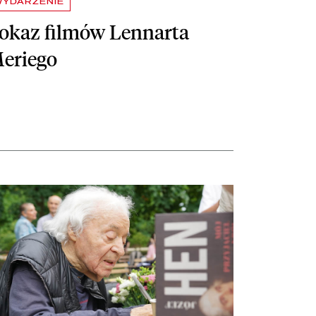
WYDARZENIE
okaz filmów Lennarta
eriego
stępniania Zbiorów
taj więcej o Józef Hen kończy sto lat