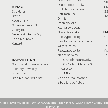
Nowa Academica
IS
Dostęp do skarbów
O NAS
IS
Biblioteki Narodowej
Struktura
IS
Patrimonium
Statut
Pr
Omnis
Regulaminy
Imieniny Jana
Sprawozdanie BN
Kochanowskiego
Zbiory BN
N
Nowa Biblioteka
Mecenasi i darczyńcy
Rzeczypospolitej
Na
Rada Naukowa
Rewitalizacja i aranżacja
Sk
Kontakt
wnętrz Pałacu
Nag
Rzeczypospolitej
Ma
Nasze serwisy
Nag
RAPORTY BN
POLONA dla naukowców
Stan czytelnictwa w Polsce
POLONA dla bibliotek 2.0
Ruch Wydawniczy
mPOLONA
w Liczbach
mLUMEN
Stan bibliotek w Polsce
Zadania realizowane
z budżetu państwa
JEJ STRONIE PLIKÓW COOKIES. BRAK ZMIANY USTAWIEŃ P
UŻYCIE