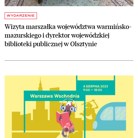
WYDARZENIE
Wizyta marszałka województwa warmińsko-
mazurskiego i dyrektor wojewódzkiej
biblioteki publicznej w Olsztynie
czytaj więcej o „Pociąg do czytania” – wakacyjna Strefa NPRCz 2.0 