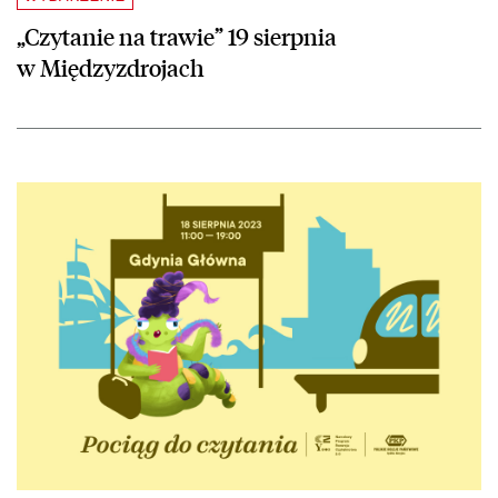
„Czytanie na trawie” 19 sierpnia
w Międzyzdrojach
czytaj więcej o „Pociąg do czytania” – następna stacja: Gdynia Główn