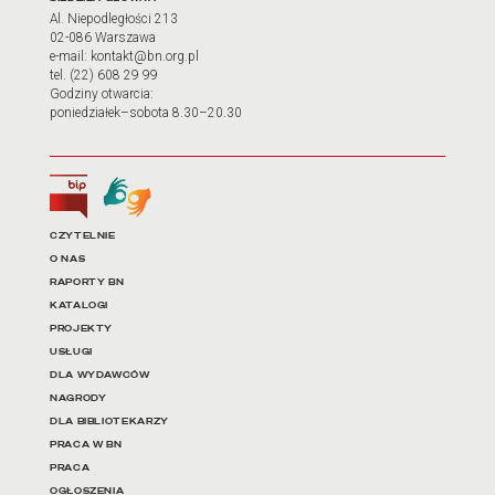
Adres oraz godziny otwarci
Al. Niepodległości 213
02-086 Warszawa
e-mail: kontakt@bn.org.pl
tel. (22) 608 29 99
Godziny otwarcia:
poniedziałek–sobota 8.30–20.30
Biuletyn Informacji Publicznej
Tłumacz języka migowego
Linki do najważniejszych dz
CZYTELNIE
O NAS
RAPORTY BN
KATALOGI
PROJEKTY
USŁUGI
DLA WYDAWCÓW
NAGRODY
DLA BIBLIOTEKARZY
PRACA W BN
PRACA
OGŁOSZENIA