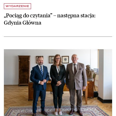
WYDARZENIE
„Pociąg do czytania” – następna stacja:
Gdynia Główna
czytaj więcej o Wizyta marszałka województwa warmińsko-mazurskiego