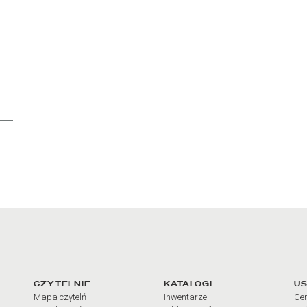
arcia
Linki do najważniejszych dz
CZYTELNIE
KATALOGI
US
Mapa czytelń
Inwentarze
Cen