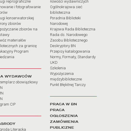
ugi reprograficzne
nowości wydawniczych
mowanie i fotografowanie
Ogólnokrajowa sieć
iorów
biblioteczna
ugi konserwatorskiej
Poradnia Biblioteki
rony zbiorów
Narodowej
pożyczanie zbiorów na
Krajowa Rada Biblioteczna
stawy
Rada ds. Narodowego
wóz materiałów
Zasobu Bibliotecznego
liotecznych za granicę
Deskryptory BN
ukacyjny Program
Przepisy katalogowania
iedzania
Normy, Formaty, Standardy
UKD
Szkolenia
Wypożyczenia
LA WYDAWCÓW
międzybiblioteczne
zemplarz obowiązkowy
Punkt Błękitnej Tarczy
BN
MN
SN
PRACA W BN
ogram CIP
PRACA
OGŁOSZENIA
ZAMÓWIENIA
AGRODY
PUBLICZNE
groda Literacka