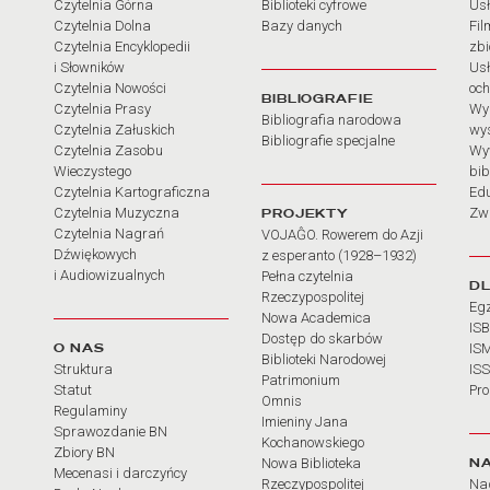
Czytelnia Górna
Biblioteki cyfrowe
Usł
Czytelnia Dolna
Bazy danych
Fil
Czytelnia Encyklopedii
zb
i Słowników
Usł
Czytelnia Nowości
och
BIBLIOGRAFIE
Czytelnia Prasy
Wy
Bibliografia narodowa
Czytelnia Załuskich
wy
Bibliografie specjalne
Czytelnia Zasobu
Wy
Wieczystego
bib
Czytelnia Kartograficzna
Ed
Czytelnia Muzyczna
PROJEKTY
Zw
Czytelnia Nagrań
VOJAĜO. Rowerem do Azji
Dźwiękowych
z esperanto (1928–1932)
i Audiowizualnych
Pełna czytelnia
D
Rzeczypospolitej
Eg
Nowa Academica
IS
Dostęp do skarbów
O NAS
IS
Biblioteki Narodowej
Struktura
IS
Patrimonium
Statut
Pr
Omnis
Regulaminy
Imieniny Jana
Sprawozdanie BN
Kochanowskiego
Zbiory BN
N
Nowa Biblioteka
Mecenasi i darczyńcy
Rzeczypospolitej
Na