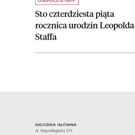
LOEPOLD STAFF
Sto czterdziesta piąta
rocznica urodzin Leopolda
Staffa
Adres oraz godziny otw
SIEDZIBA GŁÓWNA
Al. Niepodległości 213