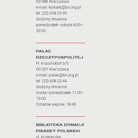
02-086 Warszawa
e-mail: kontakt@bn.org.pl
tel. (22) 608 29 99
Godziny otwarcia:
poniedziałek–sobota 8.30–
20.30
PAŁAC
RZECZYPOSPOLITEJ
Pl. Krasińskich 3/5
00-207 Warszawa
e-mail: palac@bn.org.pl
tel. (22) 608 22 44
Godziny otwarcia:
środa–poniedziałek 11.00–
19.00
Ostatnie wejście: 18:45
BIBLIOTEKA DONACJI
PISARZY POLSKICH
ul. Krakowskie