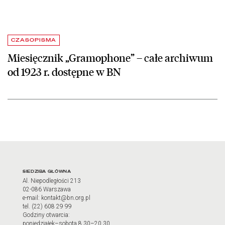
CZASOPISMA
Miesięcznik „Gramophone” – całe archiwum
od 1923 r. dostępne w BN
Adres oraz godziny otwarci
SIEDZIBA GŁÓWNA
Al. Niepodległości 213
02-086 Warszawa
e-mail: kontakt@bn.org.pl
tel. (22) 608 29 99
Godziny otwarcia:
poniedziałek–sobota 8.30–20.30