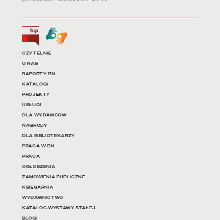
Biuletyn Informacji Publicznej
Tłumacz języka migowego
Linki do najważniejszych dz
CZYTELNIE
O NAS
RAPORTY BN
KATALOGI
PROJEKTY
USŁUGI
DLA WYDAWCÓW
NAGRODY
DLA BIBLIOTEKARZY
PRACA W BN
PRACA
OGŁOSZENIA
ZAMÓWIENIA PUBLICZNE
KSIĘGARNIA
WYDAWNICTWO
KATALOG WYSTAWY STAŁEJ
BLOGI