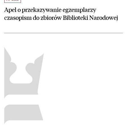
Apel o przekazywanie egzemplarzy
czasopism do zbiorów Biblioteki Narodowej
czytaj więcej o „Polish Libraries” vol. 5 – najnowszy numer anglojęz