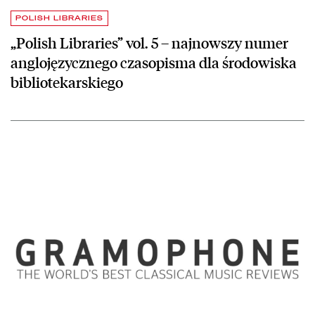
POLISH LIBRARIES
„Polish Libraries” vol. 5 – najnowszy numer
anglojęzycznego czasopisma dla środowiska
bibliotekarskiego
czytaj więcej o Miesięcznik „Gramophone” – całe archiwum od 1923 r