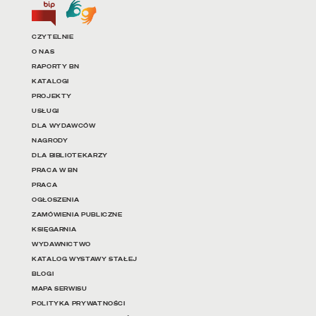
Biuletyn Informacji Publicznej
Tłumacz języka migowego
Linki do najważniejszych dz
CZYTELNIE
O NAS
RAPORTY BN
KATALOGI
PROJEKTY
USŁUGI
DLA WYDAWCÓW
NAGRODY
DLA BIBLIOTEKARZY
PRACA W BN
PRACA
OGŁOSZENIA
ZAMÓWIENIA PUBLICZNE
KSIĘGARNIA
WYDAWNICTWO
KATALOG WYSTAWY STAŁEJ
BLOGI
MAPA SERWISU
POLITYKA PRYWATNOŚCI