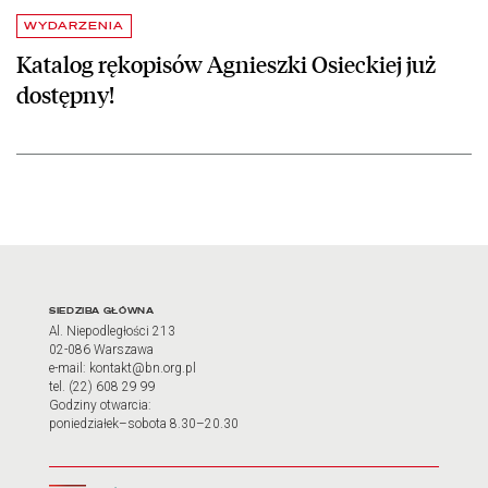
WYDARZENIA
Katalog rękopisów Agnieszki Osieckiej już
dostępny!
Adres oraz godziny otwarci
SIEDZIBA GŁÓWNA
Al. Niepodległości 213
02-086 Warszawa
e-mail: kontakt@bn.org.pl
tel. (22) 608 29 99
Godziny otwarcia:
poniedziałek–sobota 8.30–20.30