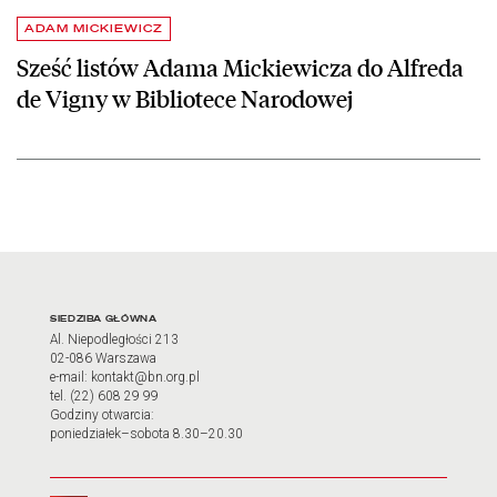
ADAM MICKIEWICZ
Sześć listów Adama Mickiewicza do Alfreda
de Vigny w Bibliotece Narodowej
Adres oraz godziny otwarci
SIEDZIBA GŁÓWNA
Al. Niepodległości 213
02-086 Warszawa
e-mail: kontakt@bn.org.pl
tel. (22) 608 29 99
Godziny otwarcia:
poniedziałek–sobota 8.30–20.30