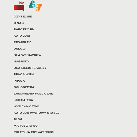
Biuletyn Informacji Publicznej
Tłumacz języka migowego
Linki do najważniejszych dz
CZYTELNIE
O NAS
RAPORTY BN
KATALOGI
PROJEKTY
USŁUGI
DLA WYDAWCÓW
NAGRODY
DLA BIBLIOTEKARZY
PRACA W BN
PRACA
OGŁOSZENIA
ZAMÓWIENIA PUBLICZNE
KSIĘGARNIA
WYDAWNICTWO
KATALOG WYSTAWY STAŁEJ
BLOGI
MAPA SERWISU
POLITYKA PRYWATNOŚCI