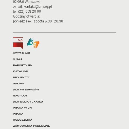
02-086 Warszawa
e-mail: kontakt@bn.org.pl
tel. (22) 608 29 99
Godziny otwarcia:
poniedziałek–sobota 8.30–20.30
Biuletyn Informacji Publicznej
Tłumacz języka migowego
Linki do najważniejszych dz
CZYTELNIE
O NAS
RAPORTY BN
KATALOGI
PROJEKTY
USŁUGI
DLA WYDAWCÓW
NAGRODY
DLA BIBLIOTEKARZY
PRACA W BN
PRACA
OGŁOSZENIA
ZAMÓWIENIA PUBLICZNE