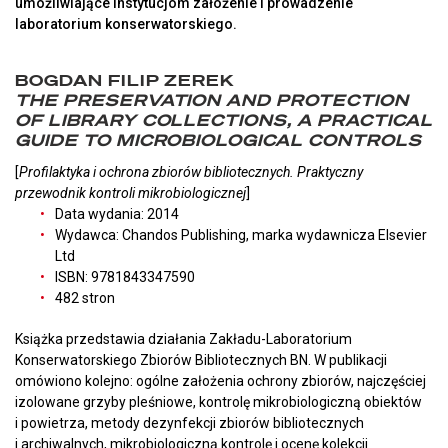
umożliwiające instytucjom założenie i prowadzenie
laboratorium konserwatorskiego.
BOGDAN FILIP ZEREK
THE PRESERVATION AND PROTECTION
OF LIBRARY COLLECTIONS, A PRACTICAL
GUIDE TO MICROBIOLOGICAL CONTROLS
[
Profilaktyka i ochrona zbiorów bibliotecznych. Praktyczny
przewodnik kontroli mikrobiologicznej
]
Data wydania: 2014
Wydawca: Chandos Publishing, marka wydawnicza Elsevier
Ltd
ISBN: 9781843347590
482 stron
Książka przedstawia działania Zakładu-Laboratorium
Konserwatorskiego Zbiorów Bibliotecznych BN. W publikacji
omówiono kolejno: ogólne założenia ochrony zbiorów, najczęściej
izolowane grzyby pleśniowe, kontrolę mikrobiologiczną obiektów
i powietrza, metody dezynfekcji zbiorów bibliotecznych
i archiwalnych, mikrobiologiczną kontrolę i ocenę kolekcji