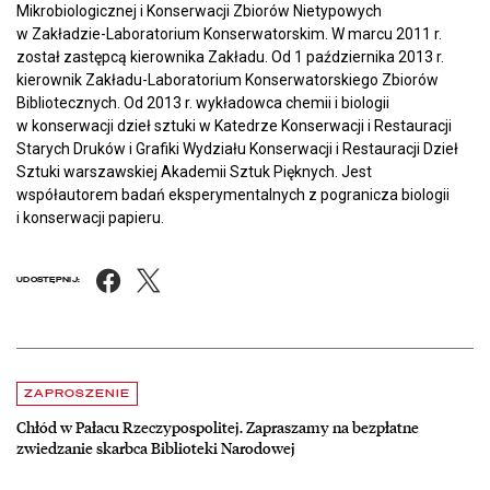
Mikrobiologicznej i Konserwacji Zbiorów Nietypowych
w Zakładzie-Laboratorium Konserwatorskim. W marcu 2011 r.
został zastępcą kierownika Zakładu. Od 1 października 2013 r.
kierownik Zakładu-Laboratorium Konserwatorskiego Zbiorów
Bibliotecznych. Od 2013 r. wykładowca chemii i biologii
w konserwacji dzieł sztuki w Katedrze Konserwacji i Restauracji
Starych Druków i Grafiki Wydziału Konserwacji i Restauracji Dzieł
Sztuki warszawskiej Akademii Sztuk Pięknych. Jest
współautorem badań eksperymentalnych z pogranicza biologii
i konserwacji papieru.
Facebook
X
UDOSTĘPNIJ:
Aktualności
czytaj więcej o Chłód w Pałacu Rzeczypospolitej. Zapraszamy na be
ZAPROSZENIE
Chłód w Pałacu Rzeczypospolitej. Zapraszamy na bezpłatne
zwiedzanie skarbca Biblioteki Narodowej