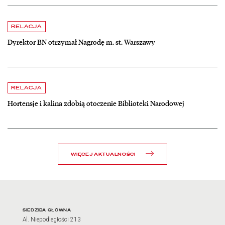
czytaj więcej o Dyrektor BN otrzymał Nagrodę m. st. Warszawy
RELACJA
Dyrektor BN otrzymał Nagrodę m. st. Warszawy
czytaj więcej o Hortensje i kalina zdobią otoczenie Biblioteki Narodow
RELACJA
Hortensje i kalina zdobią otoczenie Biblioteki Narodowej
WIĘCEJ AKTUALNOŚCI
Adres oraz godziny otwarci
SIEDZIBA GŁÓWNA
Al. Niepodległości 213