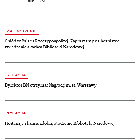
Aktualności
czytaj więcej o Chłód w Pałacu Rzeczypospolitej. Zapraszamy na be
ZAPROSZENIE
Chłód w Pałacu Rzeczypospolitej. Zapraszamy na bezpłatne
zwiedzanie skarbca Biblioteki Narodowej
czytaj więcej o Dyrektor BN otrzymał Nagrodę m. st. Warszawy
RELACJA
Dyrektor BN otrzymał Nagrodę m. st. Warszawy
czytaj więcej o Hortensje i kalina zdobią otoczenie Biblioteki Narodow
RELACJA
Hortensje i kalina zdobią otoczenie Biblioteki Narodowej