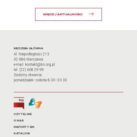
WIĘCEJ AKTUALNOŚCI
Adres oraz godziny otwarci
SIEDZIBA GŁÓWNA
Al. Niepodległości 213
02-086 Warszawa
e-mail: kontakt@bn.org.pl
tel. (22) 608 29 99
Godziny otwarcia:
poniedziałek–sobota 8.30–20.30
Biuletyn Informacji Publicznej
Tłumacz języka migowego
Linki do najważniejszych dz
CZYTELNIE
O NAS
RAPORTY BN
KATALOGI