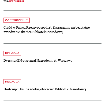
TAGI:
ZAPROSZENIE
Aktualności
czytaj więcej o Chłód w Pałacu Rzeczypospolitej. Zapraszamy na be
ZAPROSZENIE
Chłód w Pałacu Rzeczypospolitej. Zapraszamy na bezpłatne
zwiedzanie skarbca Biblioteki Narodowej
czytaj więcej o Dyrektor BN otrzymał Nagrodę m. st. Warszawy
RELACJA
Dyrektor BN otrzymał Nagrodę m. st. Warszawy
czytaj więcej o Hortensje i kalina zdobią otoczenie Biblioteki Narodow
RELACJA
Hortensje i kalina zdobią otoczenie Biblioteki Narodowej