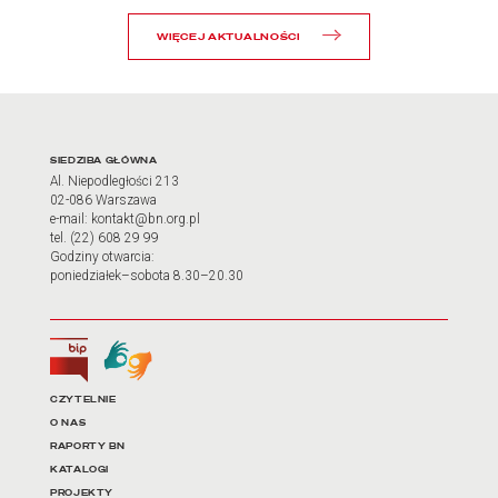
WIĘCEJ AKTUALNOŚCI
Adres oraz godziny otwarci
SIEDZIBA GŁÓWNA
Al. Niepodległości 213
02-086 Warszawa
e-mail: kontakt@bn.org.pl
tel. (22) 608 29 99
Godziny otwarcia:
poniedziałek–sobota 8.30–20.30
Biuletyn Informacji Publicznej
Tłumacz języka migowego
Linki do najważniejszych dz
CZYTELNIE
O NAS
RAPORTY BN
KATALOGI
PROJEKTY