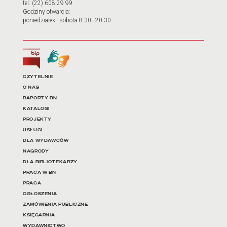
tel. (22) 608 29 99
Godziny otwarcia:
poniedziałek–sobota 8.30–20.30
Biuletyn Informacji Publicznej
Tłumacz języka migowego
Linki do najważniejszych dz
CZYTELNIE
O NAS
RAPORTY BN
KATALOGI
PROJEKTY
USŁUGI
DLA WYDAWCÓW
NAGRODY
DLA BIBLIOTEKARZY
PRACA W BN
PRACA
OGŁOSZENIA
ZAMÓWIENIA PUBLICZNE
KSIĘGARNIA
WYDAWNICTWO