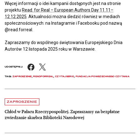
Więcej informacji o idei kampanii dostępnych jest na stronie
projektu
Read. for Real – European Authors Day 11.11–
12.12.2025
. Aktualności można śledzić również w mediach
społecznościowych: na Instagramie i Facebooku pod nazwą
@read.forreal.
Zapraszamy do wspólnego świętowania Europejskiego Dnia
Autorów 12 listopada 2025 roku w Warszawie.
Facebook
X
UDOSTĘPNIJ:
TAGI:
ZAPROSZENIE
,
READFORREAL
,
CZYTAJSERIO
,
FUNDACJA POWSZECHNEGO CZYTANIA
Aktualności
czytaj więcej o Chłód w Pałacu Rzeczypospolitej. Zapraszamy na be
ZAPROSZENIE
Chłód w Pałacu Rzeczypospolitej. Zapraszamy na bezpłatne
zwiedzanie skarbca Biblioteki Narodowej