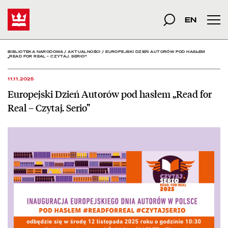
Europejski Dzień Autorów
Start
szukana fraza
Szukaj
EN
Men
BIBLIOTEKA NARODOWA
/
AKTUALNOŚCI
/
EUROPEJSKI DZIEŃ AUTORÓW POD HASŁEM
„READ FOR REAL – CZYTAJ. SERIO”
11.11.2025
Europejski Dzień Autorów pod hasłem „Read for
Real – Czytaj. Serio”