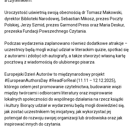
a czytelnikiem.
Uroczystość uświetnią swoją obecnością dr Tomasz Makowski,
dyrektor Biblioteki Narodowej, Sebastian Mikosz, prezes Poczty
Polskiej, Jerzy Szmid, prezes Garmond Press oraz Maria Deskur,
prezeska Fundacji Powszechnego Czytania.
Podczas wydarzenia zaplanowano również dodatkowe atrakcje –
uczestnicy będą mogli wziąć udział w literackim quizie, spotkać się
z autorami i zdobyć ich autografy, a także stworzyć własną kartę
pocztową z wiadomością do ulubionego pisarza.
Europejski Dzień Autorów to międzynarodowy projekt
#EuropeanAuthorsDay #ReadForReal (11.11 – 12.12.2025),
którego celem jest promowanie czytelnictwa, budowanie więzi
między twórcami i odbiorcami literatury oraz inspirowanie
lokalnych społeczności do wspólnego działania na rzecz książki
i kultury. Biorący udział w wydarzeniu będą mogli dowiedzieć się,
jak zostać uczestnikiem tej inicjatywy, jak wykorzystać jej
potencjał do rozwoju swojej organizacji lub środowiska oraz jak
inspirować innych do czytania.