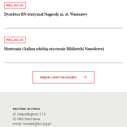
czytaj więcej o Dyrektor BN otrzymał Nagrodę m. st. Warszawy
RELACJA
Dyrektor BN otrzymał Nagrodę m. st. Warszawy
czytaj więcej o Hortensje i kalina zdobią otoczenie Biblioteki Narodow
RELACJA
Hortensje i kalina zdobią otoczenie Biblioteki Narodowej
WIĘCEJ AKTUALNOŚCI
Adres oraz godziny otwarci
SIEDZIBA GŁÓWNA
Al. Niepodległości 213
02-086 Warszawa
e-mail: kontakt@bn.org.pl