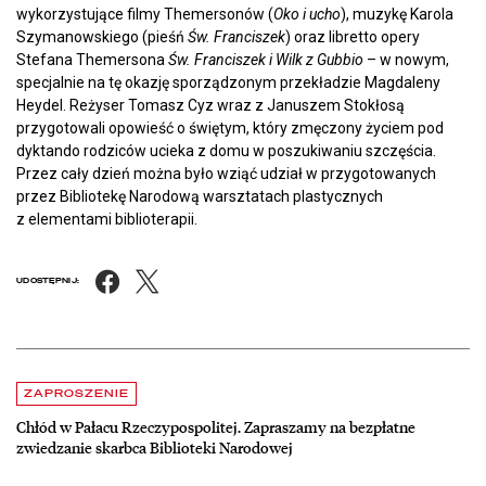
wykorzystujące filmy Themersonów (
Oko i ucho
), muzykę Karola
Szymanowskiego (pieśń
Św. Franciszek
) oraz libretto opery
Stefana Themersona
Św. Franciszek i Wilk z Gubbio
– w nowym,
specjalnie na tę okazję sporządzonym przekładzie Magdaleny
Heydel. Reżyser Tomasz Cyz wraz z Januszem Stokłosą
przygotowali opowieść o świętym, który zmęczony życiem pod
dyktando rodziców ucieka z domu w poszukiwaniu szczęścia.
Przez cały dzień można było wziąć udział w przygotowanych
przez Bibliotekę Narodową warsztatach plastycznych
z elementami biblioterapii.
Facebook
X
UDOSTĘPNIJ:
Aktualności
czytaj więcej o Chłód w Pałacu Rzeczypospolitej. Zapraszamy na be
ZAPROSZENIE
Chłód w Pałacu Rzeczypospolitej. Zapraszamy na bezpłatne
zwiedzanie skarbca Biblioteki Narodowej