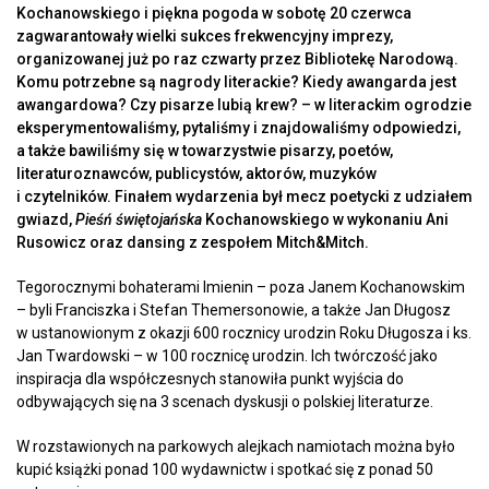
Kochanowskiego i piękna pogoda w sobotę 20 czerwca
zagwarantowały wielki sukces frekwencyjny imprezy,
organizowanej już po raz czwarty przez Bibliotekę Narodową.
Komu potrzebne są nagrody literackie? Kiedy awangarda jest
awangardowa? Czy pisarze lubią krew? – w literackim ogrodzie
eksperymentowaliśmy, pytaliśmy i znajdowaliśmy odpowiedzi,
a także bawiliśmy się w towarzystwie pisarzy, poetów,
literaturoznawców, publicystów, aktorów, muzyków
i czytelników. Finałem wydarzenia był mecz poetycki z udziałem
gwiazd,
Pieśń świętojańska
Kochanowskiego w wykonaniu Ani
Rusowicz oraz dansing z zespołem Mitch&Mitch.
Tegorocznymi bohaterami Imienin – poza Janem Kochanowskim
– byli Franciszka i Stefan Themersonowie, a także Jan Długosz
w ustanowionym z okazji 600 rocznicy urodzin Roku Długosza i ks.
Jan Twardowski – w 100 rocznicę urodzin. Ich twórczość jako
inspiracja dla współczesnych stanowiła punkt wyjścia do
odbywających się na 3 scenach dyskusji o polskiej literaturze.
W rozstawionych na parkowych alejkach namiotach można było
kupić książki ponad 100 wydawnictw i spotkać się z ponad 50