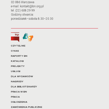
02-086 Warszawa
e-mail: kontakt@bn.org.pl
tel. (22) 608 29 99
Godziny otwarcia:
poniedziałek–sobota 8.30–20.30
Biuletyn Informacji Publicznej
Tłumacz języka migowego
Linki do najważniejszych dz
CZYTELNIE
O NAS
RAPORTY BN
KATALOGI
PROJEKTY
USŁUGI
DLA WYDAWCÓW
NAGRODY
DLA BIBLIOTEKARZY
PRACA W BN
PRACA
OGŁOSZENIA
ZAMÓWIENIA PUBLICZNE