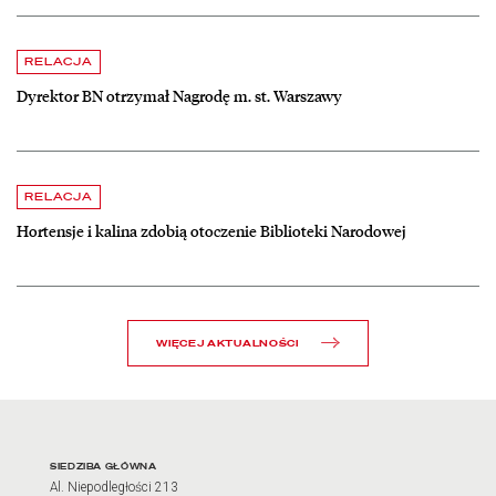
czytaj więcej o Dyrektor BN otrzymał Nagrodę m. st. Warszawy
RELACJA
Dyrektor BN otrzymał Nagrodę m. st. Warszawy
czytaj więcej o Hortensje i kalina zdobią otoczenie Biblioteki Narodow
RELACJA
Hortensje i kalina zdobią otoczenie Biblioteki Narodowej
WIĘCEJ AKTUALNOŚCI
Adres oraz godziny otwarci
SIEDZIBA GŁÓWNA
Al. Niepodległości 213