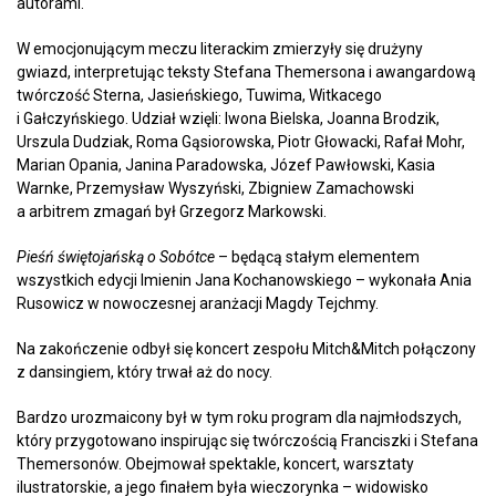
autorami.
W emocjonującym meczu literackim zmierzyły się drużyny
gwiazd, interpretując teksty Stefana Themersona i awangardową
twórczość Sterna, Jasieńskiego, Tuwima, Witkacego
i Gałczyńskiego. Udział wzięli: Iwona Bielska, Joanna Brodzik,
Urszula Dudziak, Roma Gąsiorowska, Piotr Głowacki, Rafał Mohr,
Marian Opania, Janina Paradowska, Józef Pawłowski, Kasia
Warnke, Przemysław Wyszyński, Zbigniew Zamachowski
a arbitrem zmagań był Grzegorz Markowski.
Pieśń świętojańską o Sobótce
– będącą stałym elementem
wszystkich edycji Imienin Jana Kochanowskiego – wykonała Ania
Rusowicz w nowoczesnej aranżacji Magdy Tejchmy.
Na zakończenie odbył się koncert zespołu Mitch&Mitch połączony
z dansingiem, który trwał aż do nocy.
Bardzo urozmaicony był w tym roku program dla najmłodszych,
który przygotowano inspirując się twórczością Franciszki i Stefana
Themersonów. Obejmował spektakle, koncert, warsztaty
ilustratorskie, a jego finałem była wieczorynka – widowisko