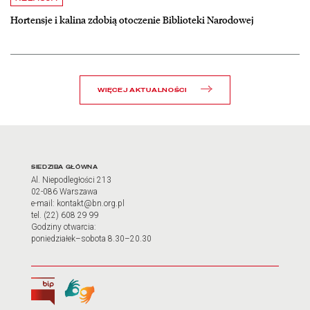
Hortensje i kalina zdobią otoczenie Biblioteki Narodowej
WIĘCEJ AKTUALNOŚCI
Adres oraz godziny otwarci
SIEDZIBA GŁÓWNA
Al. Niepodległości 213
02-086 Warszawa
e-mail: kontakt@bn.org.pl
tel. (22) 608 29 99
Godziny otwarcia:
poniedziałek–sobota 8.30–20.30
Biuletyn Informacji Publicznej
Tłumacz języka migowego