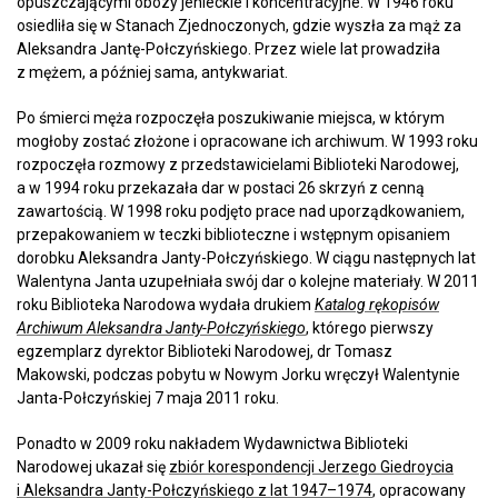
opuszczającymi obozy jenieckie i koncentracyjne. W 1946 roku
osiedliła się w Stanach Zjednoczonych, gdzie wyszła za mąż za
Aleksandra Jantę-Połczyńskiego. Przez wiele lat prowadziła
z mężem, a później sama, antykwariat.
Po śmierci męża rozpoczęła poszukiwanie miejsca, w którym
mogłoby zostać złożone i opracowane ich archiwum. W 1993 roku
rozpoczęła rozmowy z przedstawicielami Biblioteki Narodowej,
a w 1994 roku przekazała dar w postaci 26 skrzyń z cenną
zawartością. W 1998 roku podjęto prace nad uporządkowaniem,
przepakowaniem w teczki biblioteczne i wstępnym opisaniem
dorobku Aleksandra Janty-Połczyńskiego. W ciągu następnych lat
Walentyna Janta uzupełniała swój dar o kolejne materiały. W 2011
roku Biblioteka Narodowa wydała drukiem
Katalog rękopisów
Archiwum Aleksandra Janty-Połczyńskiego
, którego pierwszy
egzemplarz dyrektor Biblioteki Narodowej, dr Tomasz
Makowski, podczas pobytu w Nowym Jorku wręczył Walentynie
Janta-Połczyńskiej 7 maja 2011 roku.
Ponadto w 2009 roku nakładem Wydawnictwa Biblioteki
Narodowej ukazał się
zbiór korespondencji Jerzego Giedroycia
i Aleksandra Janty-Połczyńskiego z lat 1947–1974
, opracowany