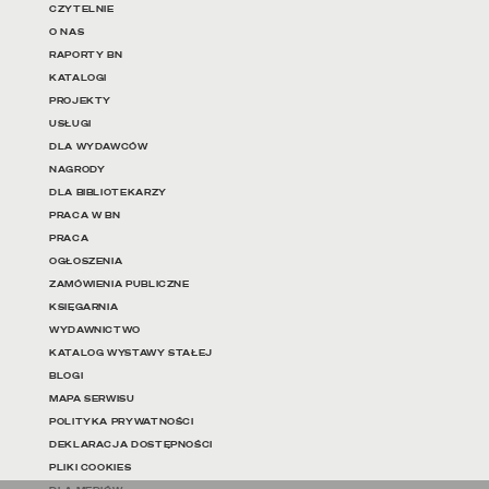
Linki do najważniejszych dz
CZYTELNIE
O NAS
RAPORTY BN
KATALOGI
PROJEKTY
USŁUGI
DLA WYDAWCÓW
NAGRODY
DLA BIBLIOTEKARZY
PRACA W BN
PRACA
OGŁOSZENIA
ZAMÓWIENIA PUBLICZNE
KSIĘGARNIA
WYDAWNICTWO
KATALOG WYSTAWY STAŁEJ
BLOGI
MAPA SERWISU
POLITYKA PRYWATNOŚCI
DEKLARACJA DOSTĘPNOŚCI
PLIKI COOKIES