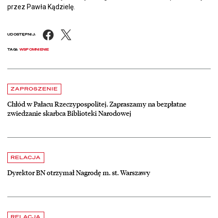
przez Pawła Kądzielę.
Facebook
X
UDOSTĘPNIJ:
TAGI:
WSPOMNIENIE
Aktualności
czytaj więcej o Chłód w Pałacu Rzeczypospolitej. Zapraszamy na be
ZAPROSZENIE
Chłód w Pałacu Rzeczypospolitej. Zapraszamy na bezpłatne
zwiedzanie skarbca Biblioteki Narodowej
czytaj więcej o Dyrektor BN otrzymał Nagrodę m. st. Warszawy
RELACJA
Dyrektor BN otrzymał Nagrodę m. st. Warszawy
czytaj więcej o Hortensje i kalina zdobią otoczenie Biblioteki Narodow
RELACJA