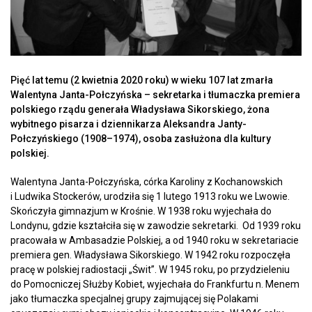
Pięć lat temu (2 kwietnia 2020 roku) w wieku 107 lat zmarła
Walentyna Janta-Połczyńska – sekretarka i tłumaczka premiera
polskiego rządu generała Władysława Sikorskiego, żona
wybitnego pisarza i dziennikarza Aleksandra Janty-
Połczyńskiego (1908–1974), osoba zasłużona dla kultury
polskiej.
Walentyna Janta-Połczyńska, córka Karoliny z Kochanowskich
i Ludwika Stockerów, urodziła się 1 lutego 1913 roku we Lwowie.
Skończyła gimnazjum w Krośnie. W 1938 roku wyjechała do
Londynu, gdzie kształciła się w zawodzie sekretarki. Od 1939 roku
pracowała w Ambasadzie Polskiej, a od 1940 roku w sekretariacie
premiera gen. Władysława Sikorskiego. W 1942 roku rozpoczęła
pracę w polskiej radiostacji „Świt”. W 1945 roku, po przydzieleniu
do Pomocniczej Służby Kobiet, wyjechała do Frankfurtu n. Menem
jako tłumaczka specjalnej grupy zajmującej się Polakami