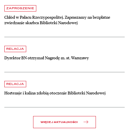
Aktualności
czytaj więcej o Chłód w Pałacu Rzeczypospolitej. Zapraszamy na be
ZAPROSZENIE
Chłód w Pałacu Rzeczypospolitej. Zapraszamy na bezpłatne
zwiedzanie skarbca Biblioteki Narodowej
czytaj więcej o Dyrektor BN otrzymał Nagrodę m. st. Warszawy
RELACJA
Dyrektor BN otrzymał Nagrodę m. st. Warszawy
czytaj więcej o Hortensje i kalina zdobią otoczenie Biblioteki Narodow
RELACJA
Hortensje i kalina zdobią otoczenie Biblioteki Narodowej
WIĘCEJ AKTUALNOŚCI