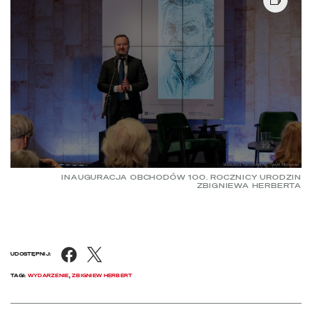
INAUGURACJA OBCHODÓW 100. ROCZNICY URODZIN
ZBIGNIEWA HERBERTA
Facebook
X
UDOSTĘPNIJ:
TAGI:
WYDARZENIE
,
ZBIGNIEW HERBERT