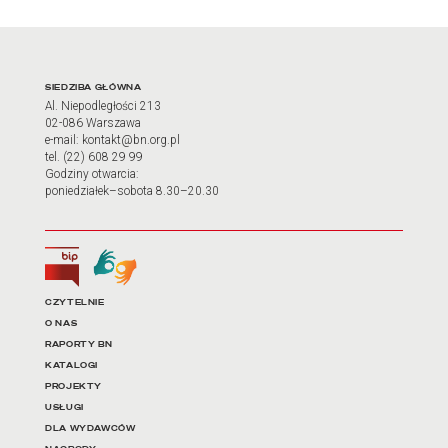
Adres oraz godziny otwarci
SIEDZIBA GŁÓWNA
Al. Niepodległości 213
02-086 Warszawa
e-mail: kontakt@bn.org.pl
tel. (22) 608 29 99
Godziny otwarcia:
poniedziałek–sobota 8.30–20.30
Biuletyn Informacji Publicznej
Tłumacz języka migowego
Linki do najważniejszych dz
CZYTELNIE
O NAS
RAPORTY BN
KATALOGI
PROJEKTY
USŁUGI
DLA WYDAWCÓW