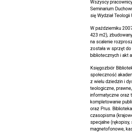
Wszyscy pracownicy 
Seminarium Duchowne
się Wydział Teologii
W październiku 2007
423 m2), zbudowany 
na scalenie rozpros
została w sprzęt do 
bibliotecznych i akt
Księgozbiór Bibliote
społeczność akademic
z wielu dziedzin i d
teologiczne, prawne
informatyczne oraz t
kompletowanie publi
oraz Prus. Bibliotek
czasopisma (krajowe i
specjalne (rękopisy, s
magnetofonowe, kaset