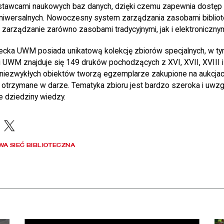
tawcami naukowych baz danych, dzięki czemu zapewnia dostęp d
 uniwersalnych. Nowoczesny system zarządzania zasobami biblio
zarządzanie zarówno zasobami tradycyjnymi, jak i elektronicznym
tecka UWM posiada unikatową kolekcję zbiorów specjalnych, w ty
ki UWM znajduje się 149 druków pochodzących z XVI, XVII, XVIII 
h niezwykłych obiektów tworzą egzemplarze zakupione na aukcjac
b otrzymane w darze. Tematyka zbioru jest bardzo szeroka i uwzg
 dziedziny wiedzy.
acebook
X
A SIEĆ BIBLIOTECZNA
apraszamy na bezpłatne zwiedzanie skarbca Biblioteki Narodowej
czytaj więcej o Dyrektor BN otrzymał Nagrodę m. st. Warszawy
czy