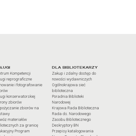
iałów
ŁUGI
DLA BIBLIOTEKARZY
trum Kompetencji
Zakup i zdalny dostęp do
ugi reprograficzne
nowości wydawniczych
mowanie i fotografowanie
Ogólnokrajowa sieć
iorów
biblioteczna
ugi konserwatorskiej
Poradnia Biblioteki
rony zbiorów
Narodowej
pożyczanie zbiorów na
Krajowa Rada Biblioteczna
stawy
Rada ds. Narodowego
wóz materiałów
Zasobu Bibliotecznego
liotecznych za granicę
Deskryptory BN
ukacyjny Program
Przepisy katalogowania