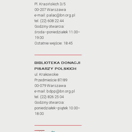
Pl. Krasińskich 3/5
00-207 Warszawa
e-mail: palac@bn.org.pl
tel. (22) 608 22 44
Godziny otwarcia:
środa–poniedziałek 11.00–
19.00
Ostatnie wejście: 18:45
BIBLIOTEKA DONACJI
PISARZY POLSKICH
ul. Krakowskie
Przedmieście 87/89
00-079 Warszawa
e-mail: bdpp@bn.org.pl
tel. (22) 826 25 04
Godziny otwarcia:
poniedziałek–piątek 10.00–
18.00