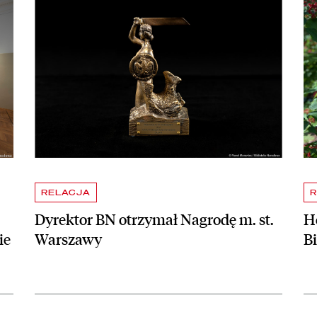
RELACJA
R
Dyrektor BN otrzymał Nagrodę m. st.
Ho
ie
Warszawy
B