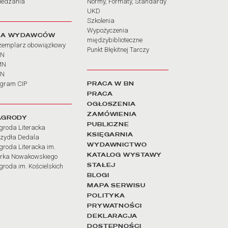
iedzania
Normy, Formaty, Standardy
UKD
Szkolenia
Wypożyczenia
LA WYDAWCÓW
międzybiblioteczne
zemplarz obowiązkowy
Punkt Błękitnej Tarczy
BN
MN
SN
PRACA W BN
ogram CIP
PRACA
OGŁOSZENIA
ZAMÓWIENIA
AGRODY
PUBLICZNE
groda Literacka
KSIĘGARNIA
rzydła Dedala
WYDAWNICTWO
roda Literacka im.
KATALOG WYSTAWY
rka Nowakowskiego
STAŁEJ
roda im. Kościelskich
BLOGI
MAPA SERWISU
POLITYKA
PRYWATNOŚCI
DEKLARACJA
DOSTĘPNOŚCI