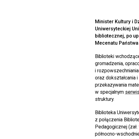
Minister Kultury i 
Uniwersyteckiej Un
bibliotecznej, po 
Mecenatu Państwa M
Biblioteki wchodząc
gromadzenia, opraco
i rozpowszechniania 
oraz dokształcania 
przekazywania mater
w specjalnym
serwis
struktury.
Biblioteka Uniwersy
z połączenia Bibliote
Pedagogicznej (zał. 
północno-wschodniego