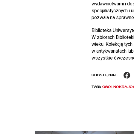
wydawnictwami i dos
specjalistycznych i
pozwala na sprawne 
Biblioteka Uniwersy
W zbiorach Bibliote
wieku. Kolekcję tyc
w antykwariatach lu
wszystkie ówczesne
F
UDOSTĘPNIJ:
TAGI:
OGÓLNOKRAJOW
czytaj więcej o Chłód w Pałacu Rzeczypospolitej. Z