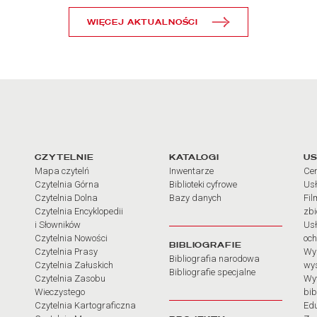
WIĘCEJ AKTUALNOŚCI
arcia
Linki do najważniejszych dz
CZYTELNIE
KATALOGI
US
Mapa czytelń
Inwentarze
Cen
Czytelnia Górna
Biblioteki cyfrowe
Usł
Czytelnia Dolna
Bazy danych
Fil
Czytelnia Encyklopedii
zb
i Słowników
Usł
Czytelnia Nowości
och
BIBLIOGRAFIE
Czytelnia Prasy
Wy
Bibliografia narodowa
Czytelnia Załuskich
wy
Bibliografie specjalne
Czytelnia Zasobu
Wy
Wieczystego
bib
Czytelnia Kartograficzna
Ed