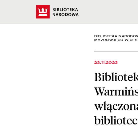
Biblioteka Uniwersytecka
Start
BIBLIOTEKA NARODO
MAZURSKIEGO W OLS
23.11.2023
Bibliote
Warmińsk
włączona
bibliote