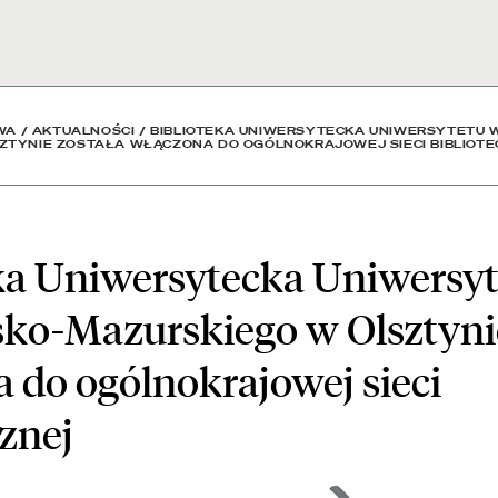
 Uniwersytetu Warmińsko-
WA
/
AKTUALNOŚCI
/
BIBLIOTEKA UNIWERSYTECKA UNIWERSYTETU 
ZTYNIE ZOSTAŁA WŁĄCZONA DO OGÓLNOKRAJOWEJ SIECI BIBLIOTE
ka Uniwersytecka Uniwersy
o-Mazurskiego w Olsztynie
 do ogólnokrajowej sieci
cznej