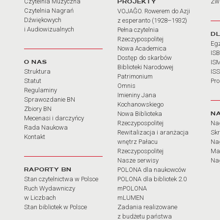
Czytelnia Muzyczna
PROJEKTY
Zw
Czytelnia Nagrań
VOJAĜO. Rowerem do Azji
Dźwiękowych
z esperanto (1928–1932)
i Audiowizualnych
Pełna czytelnia
D
Rzeczypospolitej
Eg
Nowa Academica
IS
Dostęp do skarbów
O NAS
IS
Biblioteki Narodowej
Struktura
IS
Patrimonium
Statut
Pr
Omnis
Regulaminy
Imieniny Jana
Sprawozdanie BN
Kochanowskiego
Zbiory BN
N
Nowa Biblioteka
Mecenasi i darczyńcy
Rzeczypospolitej
Na
Rada Naukowa
Rewitalizacja i aranżacja
Sk
Kontakt
wnętrz Pałacu
Nag
Rzeczypospolitej
Ma
Nasze serwisy
Nag
RAPORTY BN
POLONA dla naukowców
Stan czytelnictwa w Polsce
POLONA dla bibliotek 2.0
Ruch Wydawniczy
mPOLONA
w Liczbach
mLUMEN
Stan bibliotek w Polsce
Zadania realizowane
z budżetu państwa