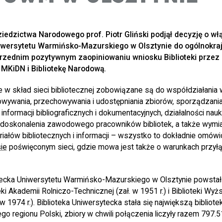
Dziedzictwa Narodowego prof. Piotr Gliński podjął decyzję o włą
iwersytetu Warmińsko-Mazurskiego w Olsztynie do ogólnokraj
uprzednim pozytywnym zaopiniowaniu wniosku Biblioteki prze
KiDN i Bibliotekę Narodową.
e w skład sieci bibliotecznej zobowiązane są do współdziałania 
wywania, przechowywania i udostępniania zbiorów, sporządzani
informacji bibliograficznych i dokumentacyjnych, działalności n
i doskonalenia zawodowego pracowników bibliotek, a także wymi
iałów bibliotecznych i informacji – wszystko to dokładnie omów
ie
poświęconym sieci, gdzie mowa jest także o warunkach przyłąc
tecka Uniwersytetu Warmińsko-Mazurskiego w Olsztynie powstała
ki Akademii Rolniczo-Technicznej (zał. w 1951 r.) i Biblioteki Wyż
w 1974 r.). Biblioteka Uniwersytecka stała się największą biblio
 regionu Polski, zbiory w chwili połączenia liczyły razem 797.5