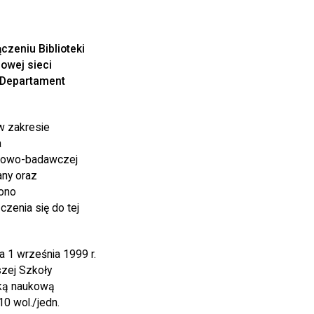
czeniu Biblioteki
owej sieci
z Departament
w zakresie
a
aukowo-badawczej
any oraz
iono
zenia się do tej
 1 września 1999 r.
szej Szkoły
teką naukową
10 wol./jedn.