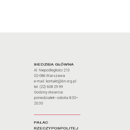
Adres oraz godziny otw
SIEDZIBA GŁÓWNA
Al. Niepodległości 213
02-086 Warszawa
e-mail: kontakt@bn.org.pl
tel. (22) 608 29 99
Godziny otwarcia:
poniedziałek–sobota 8.30–
20.30
PAŁAC
RZECZYPOSPOLITEJ