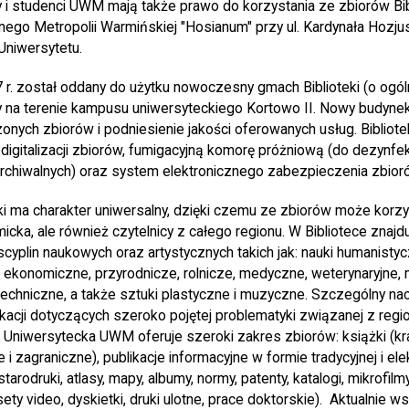
i studenci UWM mają także prawo do korzystania ze zbiorów Bi
go Metropolii Warmińskiej "Hosianum" przy ul. Kardynała Hozjus
 Uniwersytetu.
 r. został oddany do użytku nowoczesny gmach Biblioteki (o ogól
na terenie kampusu uniwersyteckiego Kortowo II. Nowy budynek B
zonych zbiorów i podniesienie jakości oferowanych usług. Biblio
digitalizacji zbiorów, fumigacyjną komorę próżniową (do dezynfek
 archiwalnych) oraz system elektronicznego zabezpieczenia zbior
ki ma charakter uniwersalny, dzięki czemu ze zbiorów może korzys
ka, ale również czytelnicy z całego regionu. W Bibliotece znajduj
yscyplin naukowych oraz artystycznych takich jak: nauki humanisty
, ekonomiczne, przyrodnicze, rolnicze, medyczne, weterynaryjne,
echniczne, a także sztuki plastyczne i muzyczne. Szczególny nac
kacji dotyczących szeroko pojętej problematyki związanej z regi
a Uniwersytecka UWM oferuje szeroki zakres zbiorów: książki (kra
 zagraniczne), publikacje informacyjne w formie tradycyjnej i elek
tarodruki, atlasy, mapy, albumy, normy, patenty, katalogi, mikrofilmy
y video, dyskietki, druki ulotne, prace doktorskie). Aktualnie w