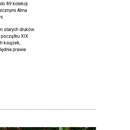
o 89 kolekcji
tecznymi Alma
i.
m starych druków.
i początku XIX
h książek,
lędnia prawie
taj więcej o Hortensje i kalina zdobią otoczenie Biblioteki Narodowej