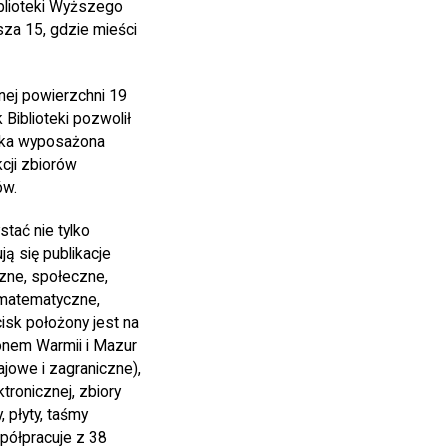
blioteki Wyższego
za 15, gdzie mieści
nej powierzchni 19
iblioteki pozwolił
teka wyposażona
cji zbiorów
ów.
tać nie tylko
ą się publikacje
czne, społeczne,
 matematyczne,
isk położony jest na
onem Warmii i Mazur
jowe i zagraniczne),
tronicznej, zbiory
, płyty, taśmy
spółpracuje z 38