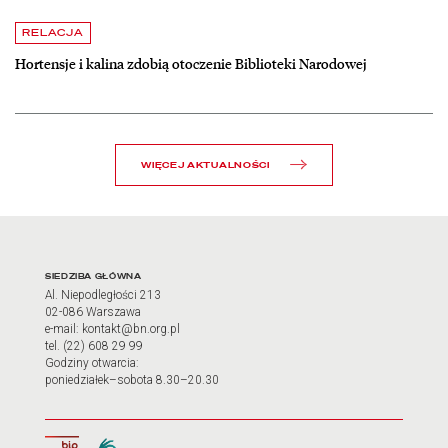
czytaj więcej o Hortensje i kalina zdobią otoczenie Biblioteki Narodow
RELACJA
Hortensje i kalina zdobią otoczenie Biblioteki Narodowej
WIĘCEJ AKTUALNOŚCI
Adres oraz godziny otwarci
SIEDZIBA GŁÓWNA
Al. Niepodległości 213
02-086 Warszawa
e-mail: kontakt@bn.org.pl
tel. (22) 608 29 99
Godziny otwarcia:
poniedziałek–sobota 8.30–20.30
Biuletyn Informacji Publicznej
Tłumacz języka migowego