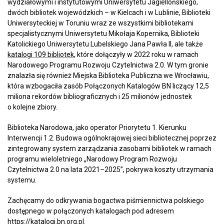
wydziałowymi i instytutowymi Uniwersytetu Jagiellońskiego,
dwóch bibliotek wojewódzkich – w Kielcach i w Lublinie, Biblioteki
Uniwersyteckiej w Toruniu wraz ze wszystkimi bibliotekami
specjalistycznymi Uniwersytetu Mikołaja Kopernika, Biblioteki
Katolickiego Uniwersytetu Lubelskiego Jana Pawła II, ale także
katalogi 109 bibliotek
, które dołączyły w 2022 roku w ramach
Narodowego Programu Rozwoju Czytelnictwa 2.0. W tym gronie
znalazła się również Miejska Biblioteka Publiczna we Wrocławiu,
która wzbogaciła zasób Połączonych Katalogów BN liczący 12,5
miliona rekordów bibliograficznych i 25 milionów jednostek
o kolejne zbiory.
Biblioteka Narodowa, jako operator Priorytetu 1. Kierunku
Interwencji 1.2. Budowa ogólnokrajowej sieci bibliotecznej poprzez
zintegrowany system zarządzania zasobami bibliotek w ramach
programu wieloletniego „Narodowy Program Rozwoju
Czytelnictwa 2.0 na lata 2021–2025”, pokrywa koszty utrzymania
systemu.
Zachęcamy do odkrywania bogactwa piśmiennictwa polskiego
dostępnego w połączonych katalogach pod adresem
https://katalogi.bn.org.pl
.