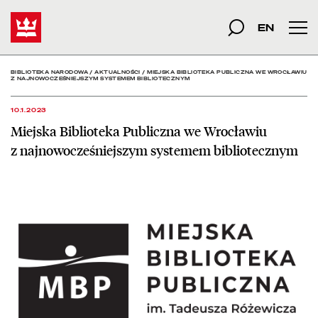
Miejska Biblioteka Publ
Start
szukana fraza
Szukaj
EN
Men
BIBLIOTEKA NARODOWA
/
AKTUALNOŚCI
/
MIEJSKA BIBLIOTEKA PUBLICZNA WE WROCŁAWIU
Z NAJNOWOCZEŚNIEJSZYM SYSTEMEM BIBLIOTECZNYM
10.1.2023
Miejska Biblioteka Publiczna we Wrocławiu
z najnowocześniejszym systemem bibliotecznym