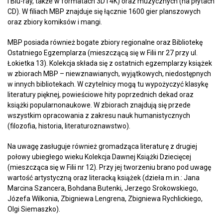
i Blu-ray, także w formatach 3D i 4K) oraz muzycznych (na płytach
CD). W filiach MBP znajduje się łącznie 1600 gier planszowych
oraz zbiory komiksów i mangi.
MBP posiada również bogate zbiory regionalne oraz Bibliotekę
Ostatniego Egzemplarza (mieszczącą się w Filii nr 27 przy ul.
Łokietka 13). Kolekcja składa się z ostatnich egzemplarzy książek
w zbiorach MBP – niewznawianych, wyjątkowych, niedostępnych
w innych bibliotekach. W czytelnicy mogą tu wypożyczyć klasykę
literatury pięknej, powieściowe hity poprzednich dekad oraz
książki popularnonaukowe. W zbiorach znajdują się przede
wszystkim opracowania z zakresu nauk humanistycznych
(filozofia, historia, literaturoznawstwo).
Na uwagę zasługuje również gromadząca literaturę z drugiej
połowy ubiegłego wieku Kolekcja Dawnej Książki Dziecięcej
(mieszcząca się w Filii nr 12). Przy jej tworzeniu brano pod uwagę
wartość artystyczną oraz literacką książek (dzieła m.in.: Jana
Marcina Szancera, Bohdana Butenki, Jerzego Srokowskiego,
Józefa Wilkonia, Zbigniewa Lengrena, Zbigniewa Rychlickiego,
Olgi Siemaszko).