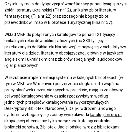
Czytelnicy mają do dyspozycji również liczący ponad tysiąc pozycji
zbiór literatury ukraińskiej (Fili nr 12), unikalny zbiór literatury
fantastycznej (Filia nr 22) oraz szczególnie bogaty zbiór
przewodników i map w Bibliotece Turystycznej (Filia nr 57).
Wkład MBP do połączonych katalogów to ponad 121 tysięcy
unikalnych rekordów bibliograficznych (na 333 tysięcy
przekazanych do Biblioteki Narodowej) — najwięcej z nich dotyczy
literatury dla dzieci, literatury obcojęzycznej, głównie w językach
angielskim i ukraińskim oraz zbiorów specjalnych: audiobooków
i gier planszowych.
W rezultacie implementacji systemu w kolejnych bibliotekach (w
tym w MBP we Wrocławiu) poszerzeniu uległa strefa wspólna
pracy placówek uczestniczących w projekcie, mająca za główny
cel współkatalogowanie w czasie rzeczywistym według
jednolitych przepisów katalogowania (wykorzystujących
Deskryptory Biblioteki Narodowej). Dzięki wdrożeniu nowego
systemu wzbogaciły się zasoby wyszukiwarki
katalogi.bn.org.pl
,
skupiającej obecnie nie tylko połączone katalogi centralnej
biblioteki państwa, Biblioteki Jagiellońskiej wraz z bibliotekami