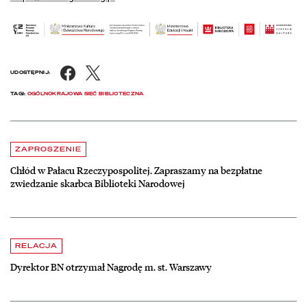
Facebook
X
UDOSTĘPNIJ:
TAGI:
OGÓLNOKRAJOWA SIEĆ BIBLIOTECZNA
Aktualności
czytaj więcej o Chłód w Pałacu Rzeczypospolitej. Zapraszamy na be
ZAPROSZENIE
Chłód w Pałacu Rzeczypospolitej. Zapraszamy na bezpłatne
zwiedzanie skarbca Biblioteki Narodowej
czytaj więcej o Dyrektor BN otrzymał Nagrodę m. st. Warszawy
RELACJA
Dyrektor BN otrzymał Nagrodę m. st. Warszawy