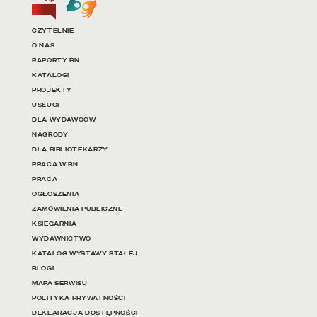
Linki do najważniejszych dz
CZYTELNIE
O NAS
RAPORTY BN
KATALOGI
PROJEKTY
USŁUGI
DLA WYDAWCÓW
NAGRODY
DLA BIBLIOTEKARZY
PRACA W BN
PRACA
OGŁOSZENIA
ZAMÓWIENIA PUBLICZNE
KSIĘGARNIA
WYDAWNICTWO
KATALOG WYSTAWY STAŁEJ
BLOGI
MAPA SERWISU
POLITYKA PRYWATNOŚCI
DEKLARACJA DOSTĘPNOŚCI