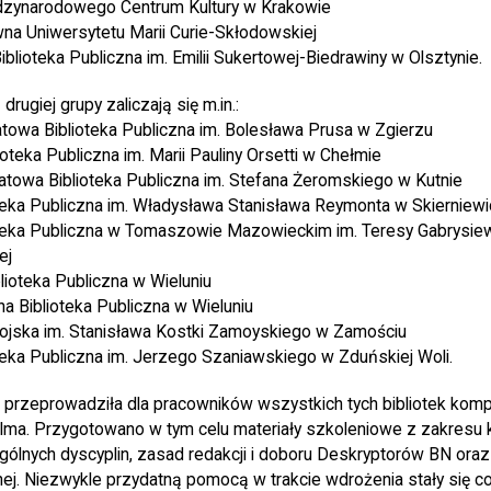
ędzynarodowego Centrum Kultury w Krakowie
wna Uniwersytetu Marii Curie-Skłodowskiej
lioteka Publiczna im. Emilii Sukertowej-Biedrawiny w Olsztynie.
 drugiej grupy zaliczają się m.in.:
owa Biblioteka Publiczna im. Bolesława Prusa w Zgierzu
oteka Publiczna im. Marii Pauliny Orsetti w Chełmie
atowa Biblioteka Publiczna im. Stefana Żeromskiego w Kutnie
teka Publiczna im. Władysława Stanisława Reymonta w Skierniew
oteka Publiczna w Tomaszowie Mazowieckim im. Teresy Gabrysie
ej
ioteka Publiczna w Wieluniu
na Biblioteka Publiczna w Wieluniu
ojska im. Stanisława Kostki Zamoyskiego w Zamościu
teka Publiczna im. Jerzego Szaniawskiego w Zduńskiej Woli.
 przeprowadziła dla pracowników wszystkich tych bibliotek kom
lma. Przygotowano w tym celu materiały szkoleniowe z zakresu 
gólnych dyscyplin, zasad redakcji i doboru Deskryptorów BN oraz
tnej. Niezwykle przydatną pomocą w trakcie wdrożenia stały się c