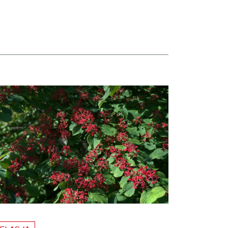
taj więcej o Hortensje i kalina zdobią otoczenie Biblioteki Narodowej