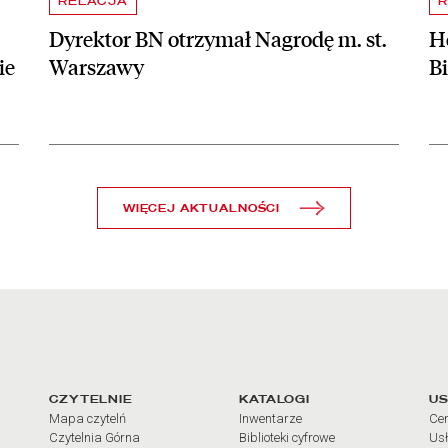
RELACJA
R
Dyrektor BN otrzymał Nagrodę m. st.
Ho
ie
Warszawy
B
WIĘCEJ AKTUALNOŚCI
arcia
Linki do najważniejszych dz
CZYTELNIE
KATALOGI
US
Mapa czytelń
Inwentarze
Cen
Czytelnia Górna
Biblioteki cyfrowe
Usł