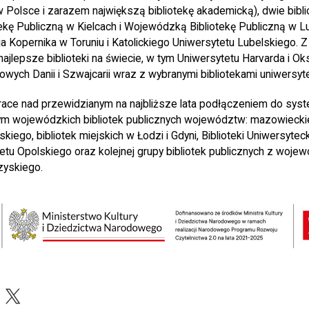
w Polsce i zarazem największą bibliotekę akademicką), dwie bibl
ę Publiczną w Kielcach i Wojewódzką Bibliotekę Publiczną w Lubl
a Kopernika w Toruniu i Katolickiego Uniwersytetu Lubelskiego. 
najlepsze biblioteki na świecie, w tym Uniwersytetu Harvarda i Ok
dowych Danii i Szwajcarii wraz z wybranymi bibliotekami uniwersyte
prace nad przewidzianym na najbliższe lata podłączeniem do syst
tym wojewódzkich bibliotek publicznych województw: mazowiecki
skiego, bibliotek miejskich w Łodzi i Gdyni, Biblioteki Uniwersyte
ytetu Opolskiego oraz kolejnej grupy bibliotek publicznych z wojew
zyskiego.
acebook
X