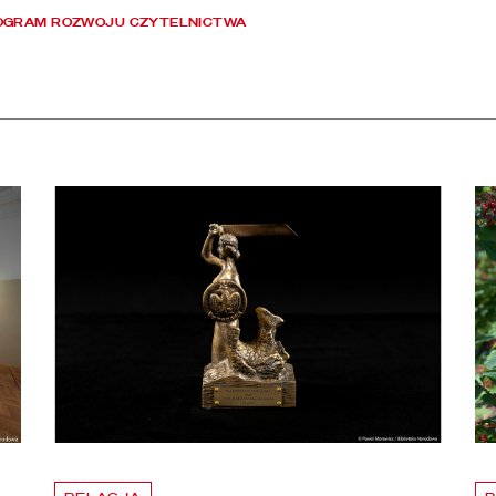
OGRAM ROZWOJU CZYTELNICTWA
apraszamy na bezpłatne zwiedzanie skarbca Biblioteki Narodowej
czytaj więcej o Dyrektor BN otrzymał Nagrodę m. st. Warszawy
czy