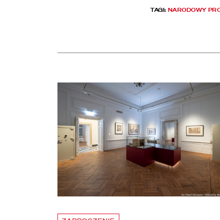
TAGI:
NARODOWY PR
Aktualności
czytaj więcej o Chłód w Pałacu Rzeczypospolitej. Z