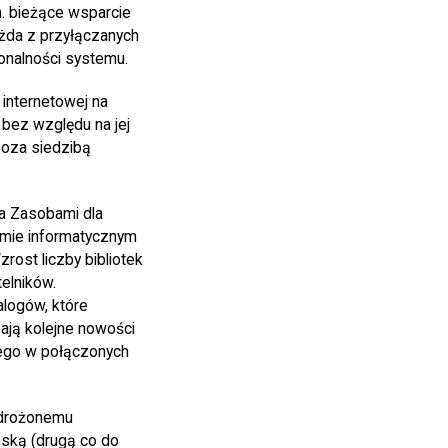
n. bieżące wsparcie
ażda z przyłączanych
onalności systemu.
internetowej na
bez względu na jej
 poza siedzibą
ia Zasobami dla
emie informatycznym
rost liczby bibliotek
elników.
alogów, które
ają kolejne nowości
ego w połączonych
wdrożonemu
ńską (drugą co do