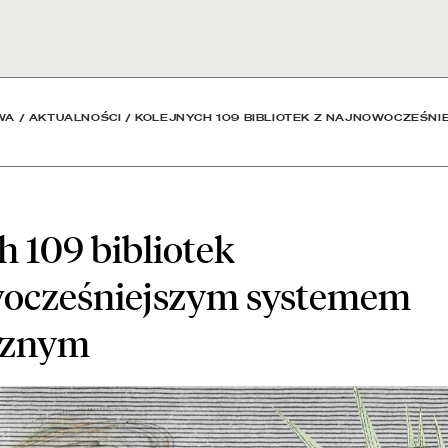
 z najnowocześniejszym s
WA
/
AKTUALNOŚCI
/
KOLEJNYCH 109 BIBLIOTEK Z NAJNOWOCZEŚN
h 109 bibliotek
wocześniejszym systemem
ecznym