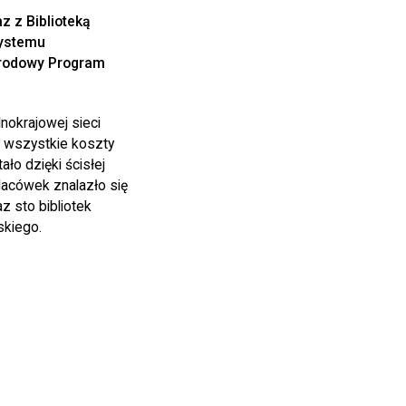
z z Biblioteką
systemu
arodowy Program
lnokrajowej sieci
a wszystkie koszty
ło dzięki ścisłej
lacówek znalazło się
z sto bibliotek
skiego.