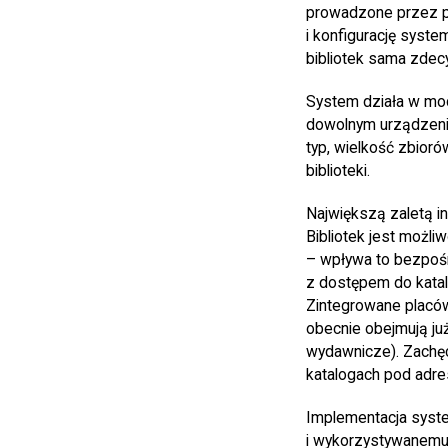
prowadzone przez pra
i konfigurację syst
bibliotek sama zdec
System działa w mo
dowolnym urządzeniu
typ, wielkość zbioró
biblioteki.
Największą zaletą i
Bibliotek jest możl
– wpływa to bezpośre
z dostępem do katal
Zintegrowane placów
obecnie obejmują ju
wydawnicze). Zachę
katalogach pod ad
Implementacja syste
i wykorzystywanemu 