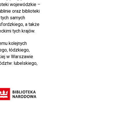
ioteki wojewódzkie –
inie oraz biblioteki
Z tych samych
sfordzkiego, a także
ckimi tych krajów.
emu kolejnych
ego, łódzkiego,
ckiej w Warszawie
ództw: lubelskiego,