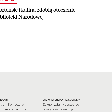
ELACJA
rtensje i kalina zdobią otoczenie
iblioteki Narodowej
iałów
ŁUGI
DLA BIBLIOTEKARZY
trum Kompetencji
Zakup i zdalny dostęp do
ugi reprograficzne
nowości wydawniczych