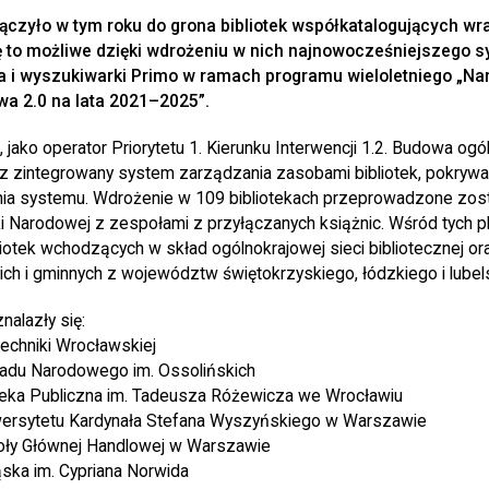
łączyło w tym roku do grona bibliotek współkatalogujących wra
ę to możliwe dzięki wdrożeniu w nich najnowocześniejszego 
a i wyszukiwarki Primo w ramach programu wieloletniego „N
wa 2.0 na lata 2021–2025”.
 jako operator Priorytetu 1. Kierunku Interwencji 1.2. Budowa ogó
ez zintegrowany system zarządzania zasobami bibliotek, pokryw
nia systemu. Wdrożenie w 109 bibliotekach przeprowadzone zosta
ki Narodowej z zespołami z przyłączanych książnic. Wśród tych p
iotek wchodzących w skład ogólnokrajowej sieci bibliotecznej ora
ich i gminnych z województw świętokrzyskiego, łódzkiego i lubel
nalazły się:
techniki Wrocławskiej
ładu Narodowego im. Ossolińskich
oteka Publiczna im. Tadeusza Różewicza we Wrocławiu
iwersytetu Kardynała Stefana Wyszyńskiego w Warszawie
koły Głównej Handlowej w Warszawie
ląska im. Cypriana Norwida