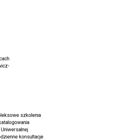
icach
wicz-
pleksowe szkolenia
katalogowania
 Uniwersalnej
odzienne konsultacje