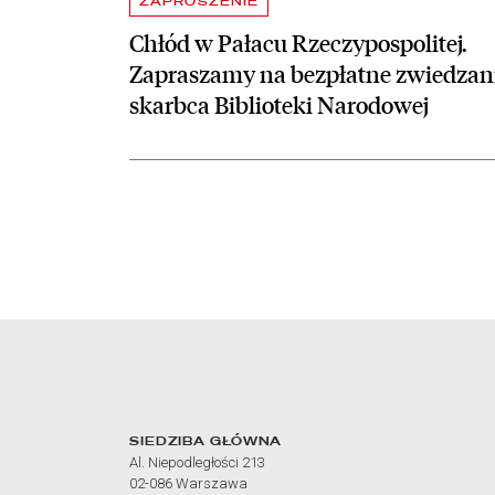
ZAPROSZENIE
Chłód w Pałacu Rzeczypospolitej.
Zapraszamy na bezpłatne zwiedzan
skarbca Biblioteki Narodowej
Adres oraz godziny otw
SIEDZIBA GŁÓWNA
Al. Niepodległości 213
02-086 Warszawa