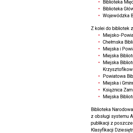
Biblioteka Mi
Biblioteka Głó
Wojewódzka Bib
Z kolei do bibliotek z
Miejsko-Powiat
Chełmska Bibli
Miejska i Powi
Miejska Biblio
Miejska Bibli
Krzysztofikow
Powiatowa Bibl
Miejska i Gmin
Książnica Zam
Miejska Biblio
Biblioteka Narodowa
z obsługi systemu A
publikacji z poszcze
Klasyfikacji Dziesię