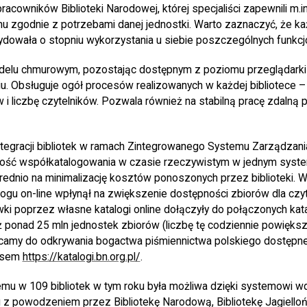
cowników Biblioteki Narodowej, której specjaliści zapewnili m.i
emu zgodnie z potrzebami danej jednostki. Warto zaznaczyć, że k
ydowała o stopniu wykorzystania u siebie poszczególnych funkcj
delu chmurowym, pozostając dostępnym z poziomu przeglądarki 
. Obsługuje ogół procesów realizowanych w każdej bibliotece – 
w i liczbę czytelników. Pozwala również na stabilną pracę zdalną
ntegracji bibliotek w ramach Zintegrowanego Systemu Zarządzan
iwość współkatalogowania w czasie rzeczywistym w jednym syst
dnio na minimalizację kosztów ponoszonych przez biblioteki. Wz
ogu on-line wpłynął na zwiększenie dostępności zbiorów dla czyt
ki poprzez własne katalogi online dołączyły do połączonych kat
ż ponad 25 mln jednostek zbiorów (liczbę tę codziennie powiększ
camy do odkrywania bogactwa piśmiennictwa polskiego dostępn
resem
https://katalogi.bn.org.pl/
.
mu w 109 bibliotek w tym roku była możliwa dzięki systemowi 
z powodzeniem przez Bibliotekę Narodową, Bibliotekę Jagiello