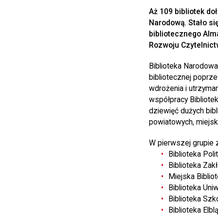
Aż 109 bibliotek do
Narodową. Stało si
bibliotecznego Alm
Rozwoju Czytelnict
Biblioteka Narodowa,
bibliotecznej poprz
wdrożenia i utrzyma
współpracy Bibliote
dziewięć dużych bibl
powiatowych, miejsk
W pierwszej grupie z
Biblioteka Poli
Biblioteka Zak
Miejska Bibli
Biblioteka Un
Biblioteka Sz
Biblioteka Elb