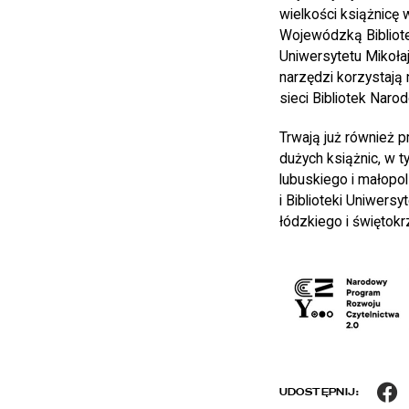
wielkości książnicę 
Wojewódzką Bibliotek
Uniwersytetu Mikołaj
narzędzi korzystają 
sieci Bibliotek Naro
Trwają już również 
dużych książnic, w 
lubuskiego i małopol
i Biblioteki Uniwers
łódzkiego i świętokr
F
UDOSTĘPNIJ: