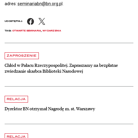
adres:
seminariabn@bn.org.p
l.
Facebook
X
UDOSTĘPNIJ:
TAGI:
OTWARTE SEMINARIA
,
WYDARZENIA
Aktualności
czytaj więcej o Chłód w Pałacu Rzeczypospolitej. Zapraszamy na be
ZAPROSZENIE
Chłód w Pałacu Rzeczypospolitej. Zapraszamy na bezpłatne
zwiedzanie skarbca Biblioteki Narodowej
czytaj więcej o Dyrektor BN otrzymał Nagrodę m. st. Warszawy
RELACJA
Dyrektor BN otrzymał Nagrodę m. st. Warszawy
czytaj więcej o Hortensje i kalina zdobią otoczenie Biblioteki Narodow
RELACJA