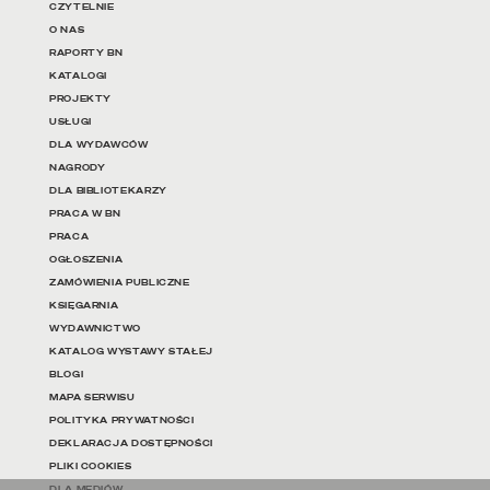
Linki do najważniejszych dz
CZYTELNIE
O NAS
RAPORTY BN
KATALOGI
PROJEKTY
USŁUGI
DLA WYDAWCÓW
NAGRODY
DLA BIBLIOTEKARZY
PRACA W BN
PRACA
OGŁOSZENIA
ZAMÓWIENIA PUBLICZNE
KSIĘGARNIA
WYDAWNICTWO
KATALOG WYSTAWY STAŁEJ
BLOGI
MAPA SERWISU
POLITYKA PRYWATNOŚCI
DEKLARACJA DOSTĘPNOŚCI
PLIKI COOKIES
DLA MEDIÓW