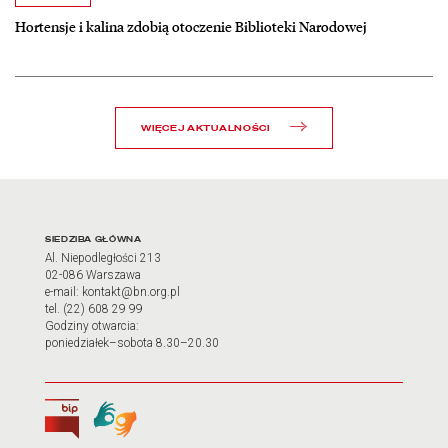
Hortensje i kalina zdobią otoczenie Biblioteki Narodowej
WIĘCEJ AKTUALNOŚCI
Adres oraz godziny otwarci
SIEDZIBA GŁÓWNA
Al. Niepodległości 213
02-086 Warszawa
e-mail: kontakt@bn.org.pl
tel. (22) 608 29 99
Godziny otwarcia:
poniedziałek–sobota 8.30–20.30
Biuletyn Informacji Publicznej
Tłumacz języka migowego