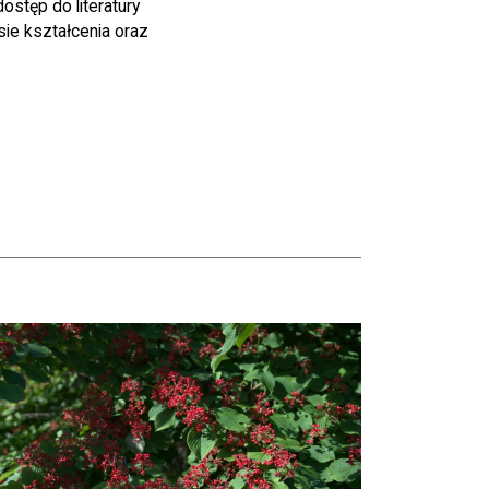
ostęp do literatury
ie kształcenia oraz
taj więcej o Hortensje i kalina zdobią otoczenie Biblioteki Narodowej