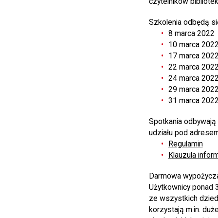
czytelników bibliotek
Szkolenia odbędą si
8 marca 2022
10 marca 202
17 marca 202
22 marca 202
24 marca 202
29 marca 202
31 marca 2022
Spotkania odbywają 
udziału pod adrese
Regulamin
Klauzula infor
Darmowa wypożycza
Użytkownicy ponad 3
ze wszystkich dzied
korzystają m.in. duż