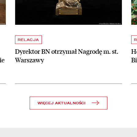
RELACJA
R
Dyrektor BN otrzymał Nagrodę m. st.
Ho
ie
Warszawy
B
WIĘCEJ AKTUALNOŚCI