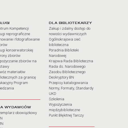
iałów
ŁUGI
DLA BIBLIOTEKARZY
trum Kompetencji
Zakup i zdalny dostęp do
ugi reprograficzne
nowości wydawniczych
mowanie i fotografowanie
Ogólnokrajowa sieć
iorów
biblioteczna
ugi konserwatorskiej
Poradnia Biblioteki
rony zbiorów
Narodowej
pożyczanie zbiorów na
Krajowa Rada Biblioteczna
stawy
Rada ds. Narodowego
wóz materiałów
Zasobu Bibliotecznego
liotecznych za granicę
Deskryptory BN
ukacyjny Program
Przepisy katalogowania
iedzania
Normy, Formaty, Standardy
UKD
Szkolenia
Wypożyczenia
LA WYDAWCÓW
międzybiblioteczne
zemplarz obowiązkowy
Punkt Błękitnej Tarczy
BN
MN