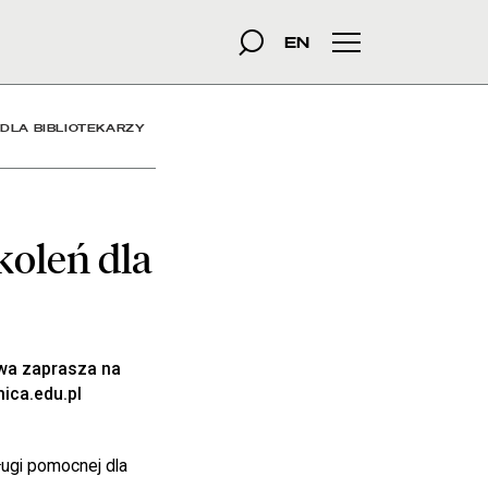
iotekarzy - Aktualności -
szukana fraza
Szukaj
EN
Menu główne
 DLA BIBLIOTEKARZY
koleń dla
owa zaprasza na
ica.edu.pl
ługi pomocnej dla