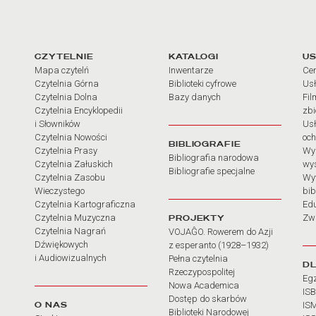
arcia
Linki do najważniejszych dz
CZYTELNIE
KATALOGI
US
Mapa czytelń
Inwentarze
Cen
Czytelnia Górna
Biblioteki cyfrowe
Usł
Czytelnia Dolna
Bazy danych
Fil
Czytelnia Encyklopedii
zb
i Słowników
Usł
Czytelnia Nowości
och
BIBLIOGRAFIE
Czytelnia Prasy
Wy
Bibliografia narodowa
Czytelnia Załuskich
wy
Bibliografie specjalne
Czytelnia Zasobu
Wy
Wieczystego
bib
Czytelnia Kartograficzna
Ed
Czytelnia Muzyczna
PROJEKTY
Zw
Czytelnia Nagrań
VOJAĜO. Rowerem do Azji
Dźwiękowych
z esperanto (1928–1932)
i Audiowizualnych
Pełna czytelnia
D
Rzeczypospolitej
Eg
Nowa Academica
IS
Dostęp do skarbów
O NAS
IS
Biblioteki Narodowej