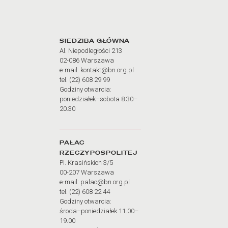
Adres oraz godziny otw
SIEDZIBA GŁÓWNA
Al. Niepodległości 213
02-086 Warszawa
e-mail: kontakt@bn.org.pl
tel. (22) 608 29 99
Godziny otwarcia:
poniedziałek–sobota 8.30–
20.30
PAŁAC
RZECZYPOSPOLITEJ
Pl. Krasińskich 3/5
00-207 Warszawa
e-mail: palac@bn.org.pl
tel. (22) 608 22 44
Godziny otwarcia:
środa–poniedziałek 11.00–
19.00