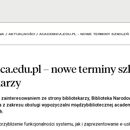
terminy szkoleń dla bibl
WA
/
AKTUALNOŚCI
/
ACADEMICA.EDU.PL – NOWE TERMINY SZKOLEŃ
a.edu.pl – nowe terminy sz
karzy
zainteresowaniem ze strony bibliotekarzy, Biblioteka Narod
a z zakresu obsługi wypożyczalni międzybibliotecznej academ
h.
rzybliżenie funkcjonalności systemu, jak i zaprezentowanie e-us