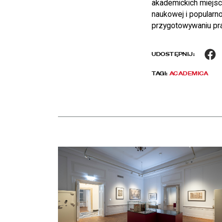
akademickich miejsco
naukowej i popularn
przygotowywaniu prac
F
UDOSTĘPNIJ:
TAGI:
ACADEMICA
Aktualności
czytaj więcej o Chłód w Pałacu Rzeczypospolitej. Z