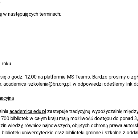
.
ę w następujących terminach:
2
2
2
2
2
 roku
się o godz. 12.00 na platformie MS Teams. Bardzo prosimy o zgł
m:
academica-szkolenia@bn.org.pl
, w odpowiedzi odeślemy link do
macyjna
lnia
academica.edu.pl
zastępuje tradycyjną wypożyczalnię między
700 bibliotek w całym kraju mają możliwość dostępu do ponad 3,5
zin wiedzy, również najnowszych, objętych ochroną prawa autors
e biblioteki uniwersyteckie oraz biblioteki gminne i szkolne z od