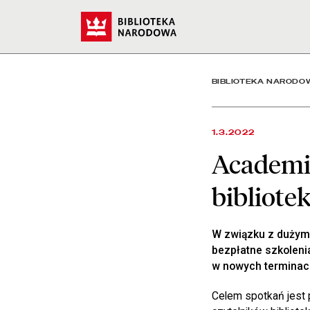
Academica.edu.pl – nowe 
Start
BIBLIOTEKA NARODO
1.3.2022
Academic
bibliote
W związku z dużym 
bezpłatne szkoleni
w nowych terminac
Celem spotkań jest p