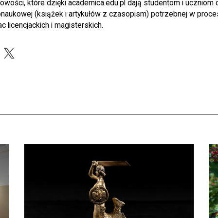
wości, które dzięki academica.edu.pl dają studentom i uczniom d
onaukowej (książek i artykułów z czasopism) potrzebnej w proces
 licencjackich i magisterskich.
acebook
X
apraszamy na bezpłatne zwiedzanie skarbca Biblioteki Narodowej
czytaj więcej o Dyrektor BN otrzymał Nagrodę m. st. Warszawy
czy