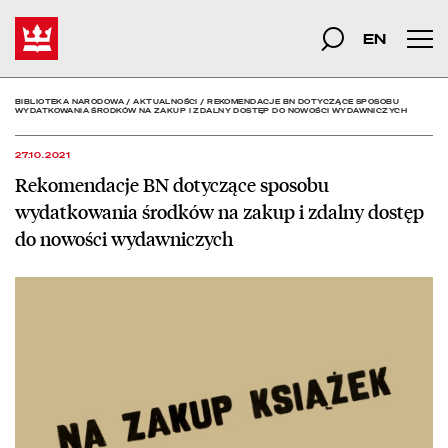
Rekomendacje BN dotyczą
Start
szukana fraza
Szukaj
EN
Men
BIBLIOTEKA NARODOWA
/
AKTUALNOŚCI
/
REKOMENDACJE BN DOTYCZĄCE SPOSOBU
WYDATKOWANIA ŚRODKÓW NA ZAKUP I ZDALNY DOSTĘP DO NOWOŚCI WYDAWNICZYCH
27.10.2021
Rekomendacje BN dotyczące sposobu
wydatkowania środków na zakup i zdalny dostęp
do nowości wydawniczych