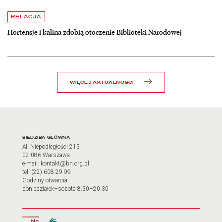
czytaj więcej o Hortensje i kalina zdobią otoczenie Biblioteki Narodow
RELACJA
Hortensje i kalina zdobią otoczenie Biblioteki Narodowej
WIĘCEJ AKTUALNOŚCI
Adres oraz godziny otwarci
SIEDZIBA GŁÓWNA
Al. Niepodległości 213
02-086 Warszawa
e-mail: kontakt@bn.org.pl
tel. (22) 608 29 99
Godziny otwarcia:
poniedziałek–sobota 8.30–20.30
Biuletyn Informacji Publicznej
Tłumacz języka migowego