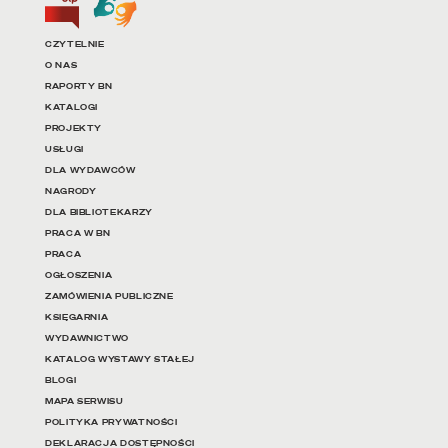
Linki do najważniejszych dz
CZYTELNIE
O NAS
RAPORTY BN
KATALOGI
PROJEKTY
USŁUGI
DLA WYDAWCÓW
NAGRODY
DLA BIBLIOTEKARZY
PRACA W BN
PRACA
OGŁOSZENIA
ZAMÓWIENIA PUBLICZNE
KSIĘGARNIA
WYDAWNICTWO
KATALOG WYSTAWY STAŁEJ
BLOGI
MAPA SERWISU
POLITYKA PRYWATNOŚCI
DEKLARACJA DOSTĘPNOŚCI