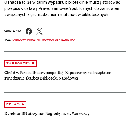
Oznacza to, że w takim wypadku biblioteki nie muszą stosować
przepisów ustawy Prawo zamówień publicznych do zamówień
związanych z gromadzeniem materiałów bibliotecznych.
Facebook
X
UDOSTĘPNIJ:
TAGI:
NARODOWY PROGRAM ROZWOJU CZYTELNICTWA
Aktualności
czytaj więcej o Chłód w Pałacu Rzeczypospolitej. Zapraszamy na be
ZAPROSZENIE
Chłód w Pałacu Rzeczypospolitej. Zapraszamy na bezpłatne
zwiedzanie skarbca Biblioteki Narodowej
czytaj więcej o Dyrektor BN otrzymał Nagrodę m. st. Warszawy
RELACJA
Dyrektor BN otrzymał Nagrodę m. st. Warszawy