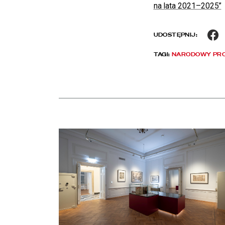
na lata 2021–2025”
F
UDOSTĘPNIJ:
TAGI:
NARODOWY PR
Aktualności
czytaj więcej o Chłód w Pałacu Rzeczypospolitej. Z