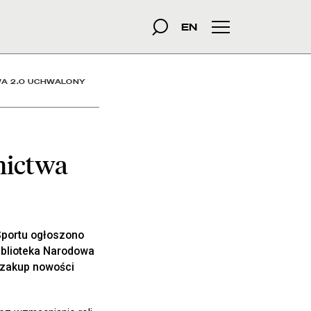
alony - Aktualności - Bi
szukana fraza
Szukaj
EN
Menu główne
A 2.0 UCHWALONY
nictwa
Sportu ogłoszono
iblioteka Narodowa
 zakup nowości