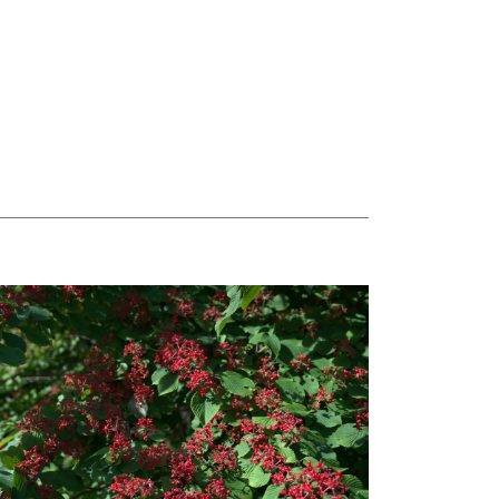
taj więcej o Hortensje i kalina zdobią otoczenie Biblioteki Narodowej