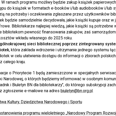
 W ramach programu możliwy będzie zakup książek papierowych, 
ępu do książek w formatach e-booków i/lub audiobooków i/lub 
ią na potrzeby i oczekiwania zgłaszane przez użytkowników bibl
tek będzie samodzielnie decydowała, jakie książki kupuje oraz w 
frowe. Bibliotekarze najlepiej wiedzą, jakie książki są potrzebne 
e bibliotekom pewność finansowania zakupów, zaś samorządom
kosztów wkładu własnego do 2025 roku.
gólnokrajowej sieci bibliotecznej poprzez zintegrowany syst
iotek
, która zakłada wdrożenie i utrzymanie jednego systemu łą
iotek w celu ułatwienia dostępu do informacji o zbiorach polskich 
 całego kraju.
cje o Priorytecie 1 będą zamieszczone w specjalnych serwisach
teki Narodowej, o których będziemy informować w osobnym komun
dnik i Biuletyn BN dla bibliotekarzy”, do którego subskrypcji zac
ez zgłoszenie e-mailowe na adres
biuletyn@bn.org.pl
.
twa Kultury, Dziedzictwa Narodowego i Sportu
stanowienia programu wieloletniego „Narodowy Program Rozwoju