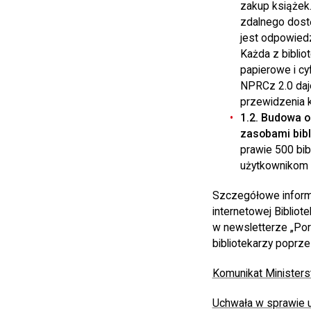
zakup książek.
zdalnego dost
jest odpowiedz
Każda z biblio
papierowe i cy
NPRCz 2.0 daj
przewidzenia 
1.2. Budowa o
zasobami bibl
prawie 500 bibl
użytkownikom z
Szczegółowe informa
internetowej Biblio
w newsletterze „Pora
bibliotekarzy poprz
Komunikat Ministers
Uchwała w sprawie u