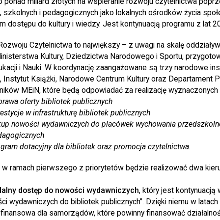
 ponad miliard złotych na wspieranie rozwoju czytelnictwa poprz
h, szkolnych i pedagogicznych jako lokalnych ośrodków życia spo
m dostępu do kultury i wiedzy. Jest kontynuacją programu z lat 
zwoju Czytelnictwa to największy – z uwagi na skalę oddziały
Ministerstwa Kultury, Dziedzictwa Narodowego i Sportu, przygot
acji i Nauki. W koordynację zaangażowane są trzy narodowe insty
, Instytut Książki, Narodowe Centrum Kultury oraz Departament
ników MEiN, które będą odpowiadać za realizację wyznaczonych 
rawa oferty bibliotek publicznych
estycje w infrastrukturę bibliotek publicznych
up nowości wydawniczych do placówek wychowania przedszkolne
edagogicznych
gram dotacyjny dla bibliotek oraz promocja czytelnictwa
.
w ramach pierwszego z priorytetów będzie realizować dwa kierun
zdalny dostęp do nowości wydawniczych
, który jest kontynuacj
i wydawniczych do bibliotek publicznych”. Dzięki niemu w lata
inansowa dla samorządów, które powinny finansować działalność