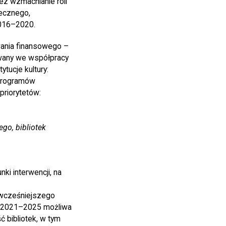
ez wzmacnianie roli
łecznego,
2016–2020.
wania finansowego –
owany we współpracy
tucje kultury:
 Programów
priorytetów:
go, bibliotek
ki interwencji, na
ą wcześniejszego
ch 2021–2025 możliwa
 bibliotek, w tym