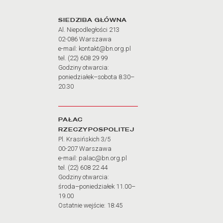
Adres oraz godziny otw
SIEDZIBA GŁÓWNA
Al. Niepodległości 213
02-086 Warszawa
e-mail: kontakt@bn.org.pl
tel. (22) 608 29 99
Godziny otwarcia:
poniedziałek–sobota 8.30–
20.30
PAŁAC
RZECZYPOSPOLITEJ
Pl. Krasińskich 3/5
00-207 Warszawa
e-mail: palac@bn.org.pl
tel. (22) 608 22 44
Godziny otwarcia:
środa–poniedziałek 11.00–
19.00
Ostatnie wejście: 18:45