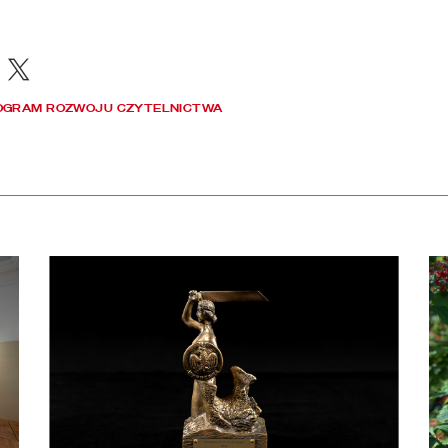
acebook
X
OGRAM ROZWOJU CZYTELNICTWA
apraszamy na bezpłatne zwiedzanie skarbca Biblioteki Narodowej
czytaj więcej o Dyrektor BN otrzymał Nagrodę m. st. Warszawy
czy