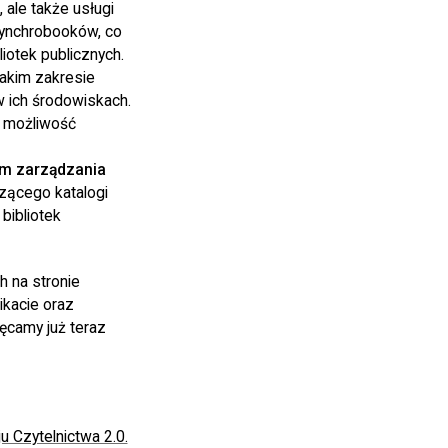
ale także usługi
synchrobooków, co
iotek publicznych.
jakim zakresie
w ich środowiskach.
 możliwość
em zarządzania
czącego katalogi
bibliotek
 na stronie
ikacie oraz
hęcamy już teraz
 Czytelnictwa 2.0.