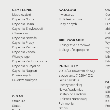
arcia
Linki do najważniejszych dz
CZYTELNIE
KATALOGI
US
Mapa czytelń
Inwentarze
Cen
Czytelnia Górna
Biblioteki cyfrowe
Usł
Czytelnia Dolna
Bazy danych
Fil
Czytelnia Encyklopedii
zb
i Słowników
Usł
Czytelnia Nowości
och
BIBLIOGRAFIE
Czytelnia Prasy
Wy
Bibliografia narodowa
Czytelnia Załuskich
wy
Bibliografie specjalne
Czytelnia Zasobu
Wy
Wieczystego
bib
Czytelnia Kartograficzna
Ed
Czytelnia Muzyczna
PROJEKTY
Zw
Czytelnia Nagrań
VOJAĜO. Rowerem do Azji
Dźwiękowych
z esperanto (1928–1932)
i Audiowizualnych
Pełna czytelnia
D
Rzeczypospolitej
Eg
Nowa Academica
IS
Dostęp do skarbów
O NAS
IS
Biblioteki Narodowej
Struktura
IS
Patrimonium
Statut
Pr
Omnis