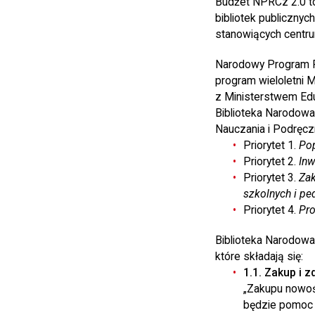
Budżet NPRCz 2.0 to
bibliotek publicznyc
stanowiących centru
Narodowy Program Ro
program wieloletni 
z Ministerstwem Eduk
Biblioteka Narodowa
Nauczania i Podręcz
Priorytet 1.
Pop
Priorytet 2.
Inw
Priorytet 3.
Zak
szkolnych i p
Priorytet 4.
Pro
Biblioteka Narodowa 
które składają się:
1.1. Zakup i 
„Zakupu nowośc
będzie pomoc f