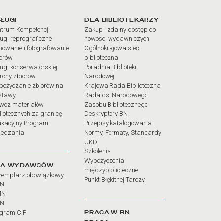
iałów
ŁUGI
DLA BIBLIOTEKARZY
trum Kompetencji
Zakup i zdalny dostęp do
ugi reprograficzne
nowości wydawniczych
mowanie i fotografowanie
Ogólnokrajowa sieć
iorów
biblioteczna
ugi konserwatorskiej
Poradnia Biblioteki
rony zbiorów
Narodowej
pożyczanie zbiorów na
Krajowa Rada Biblioteczna
stawy
Rada ds. Narodowego
wóz materiałów
Zasobu Bibliotecznego
liotecznych za granicę
Deskryptory BN
ukacyjny Program
Przepisy katalogowania
iedzania
Normy, Formaty, Standardy
UKD
Szkolenia
Wypożyczenia
LA WYDAWCÓW
międzybiblioteczne
zemplarz obowiązkowy
Punkt Błękitnej Tarczy
BN
MN
SN
PRACA W BN
ogram CIP