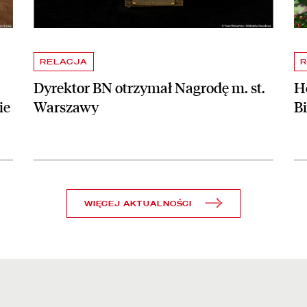
RELACJA
R
Dyrektor BN otrzymał Nagrodę m. st.
Ho
ie
Warszawy
B
WIĘCEJ AKTUALNOŚCI