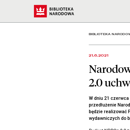
Narodowy Program Rozwoj
Start
BIBLIOTEKA NARODO
21.6.2021
Narodow
2.0 uch
W dniu 21 czerwca 
przedłużenie Narod
będzie realizować P
wydawniczych do bib