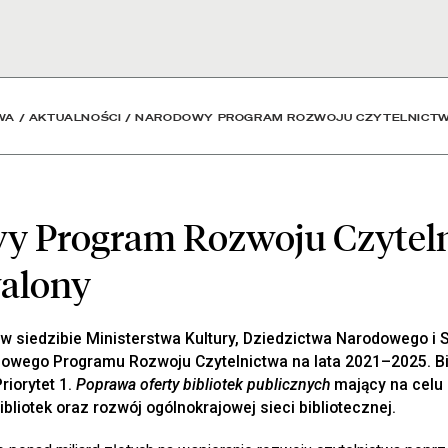
u Czytelnictwa 2.0 uchw
WA
/
AKTUALNOŚCI
/
NARODOWY PROGRAM ROZWOJU CZYTELNICTW
y Program Rozwoju Czytel
walony
w siedzibie Ministerstwa Kultury, Dziedzictwa Narodowego i 
owego Programu Rozwoju Czytelnictwa na lata 2021–2025. B
riorytet 1.
Poprawa oferty bibliotek publicznych
mający na celu
liotek oraz rozwój ogólnokrajowej sieci bibliotecznej.