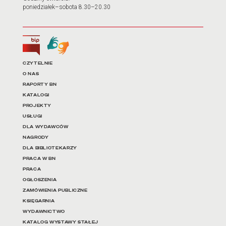
poniedziałek–sobota 8.30–20.30
Biuletyn Informacji Publicznej
Tłumacz języka migowego
Linki do najważniejszych dz
CZYTELNIE
O NAS
RAPORTY BN
KATALOGI
PROJEKTY
USŁUGI
DLA WYDAWCÓW
NAGRODY
DLA BIBLIOTEKARZY
PRACA W BN
PRACA
OGŁOSZENIA
ZAMÓWIENIA PUBLICZNE
KSIĘGARNIA
WYDAWNICTWO
KATALOG WYSTAWY STAŁEJ