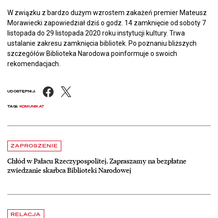
W związku z bardzo dużym wzrostem zakażeń premier Mateusz
Morawiecki zapowiedział dziś o godz. 14 zamknięcie od soboty 7
listopada do 29 listopada 2020 roku instytucji kultury. Trwa
ustalanie zakresu zamknięcia bibliotek. Po poznaniu bliższych
szczegółów Biblioteka Narodowa poinformuje o swoich
rekomendacjach.
Facebook
X
UDOSTĘPNIJ:
TAGI:
KOMUNIKAT
Aktualności
czytaj więcej o Chłód w Pałacu Rzeczypospolitej. Zapraszamy na be
ZAPROSZENIE
Chłód w Pałacu Rzeczypospolitej. Zapraszamy na bezpłatne
zwiedzanie skarbca Biblioteki Narodowej
czytaj więcej o Dyrektor BN otrzymał Nagrodę m. st. Warszawy
RELACJA