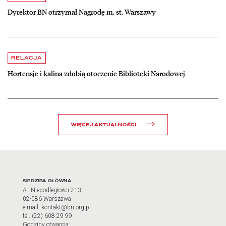
Dyrektor BN otrzymał Nagrodę m. st. Warszawy
czytaj więcej o Hortensje i kalina zdobią otoczenie Biblioteki Narodow
RELACJA
Hortensje i kalina zdobią otoczenie Biblioteki Narodowej
WIĘCEJ AKTUALNOŚCI
Adres oraz godziny otwarci
SIEDZIBA GŁÓWNA
Al. Niepodległości 213
02-086 Warszawa
e-mail: kontakt@bn.org.pl
tel. (22) 608 29 99
Godziny otwarcia: