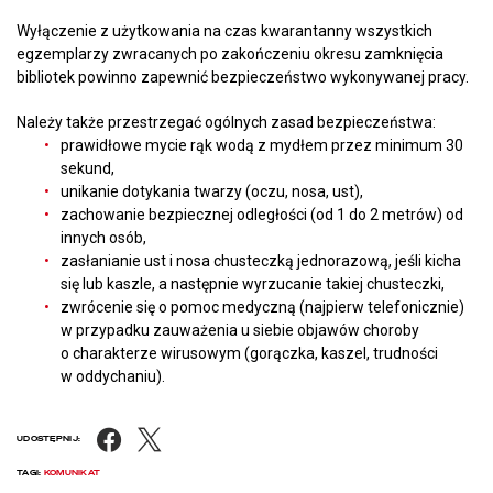
Wyłączenie z użytkowania na czas kwarantanny wszystkich
egzemplarzy zwracanych po zakończeniu okresu zamknięcia
bibliotek powinno zapewnić bezpieczeństwo wykonywanej pracy.
Należy także przestrzegać ogólnych zasad bezpieczeństwa:
prawidłowe mycie rąk wodą z mydłem przez minimum 30
sekund,
unikanie dotykania twarzy (oczu, nosa, ust),
zachowanie bezpiecznej odległości (od 1 do 2 metrów) od
innych osób,
zasłanianie ust i nosa chusteczką jednorazową, jeśli kicha
się lub kaszle, a następnie wyrzucanie takiej chusteczki,
zwrócenie się o pomoc medyczną (najpierw telefonicznie)
w przypadku zauważenia u siebie objawów choroby
o charakterze wirusowym (gorączka, kaszel, trudności
w oddychaniu).
Facebook
X
UDOSTĘPNIJ:
TAGI:
KOMUNIKAT