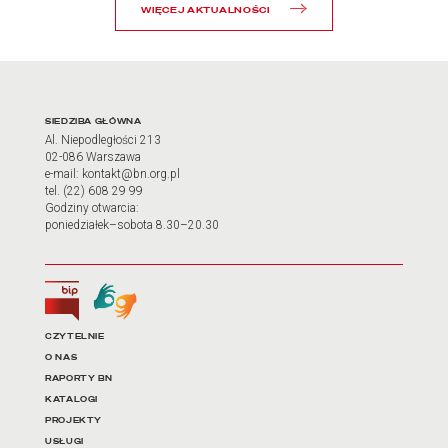
WIĘCEJ AKTUALNOŚCI
Adres oraz godziny otwarci
SIEDZIBA GŁÓWNA
Al. Niepodległości 213
02-086 Warszawa
e-mail: kontakt@bn.org.pl
tel. (22) 608 29 99
Godziny otwarcia:
poniedziałek–sobota 8.30–20.30
Biuletyn Informacji Publicznej
Tłumacz języka migowego
Linki do najważniejszych dz
CZYTELNIE
O NAS
RAPORTY BN
KATALOGI
PROJEKTY
USŁUGI