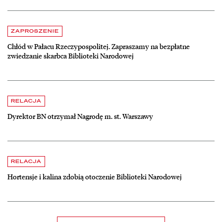
Aktualności
czytaj więcej o Chłód w Pałacu Rzeczypospolitej. Zapraszamy na be
ZAPROSZENIE
Chłód w Pałacu Rzeczypospolitej. Zapraszamy na bezpłatne
zwiedzanie skarbca Biblioteki Narodowej
czytaj więcej o Dyrektor BN otrzymał Nagrodę m. st. Warszawy
RELACJA
Dyrektor BN otrzymał Nagrodę m. st. Warszawy
czytaj więcej o Hortensje i kalina zdobią otoczenie Biblioteki Narodow
RELACJA
Hortensje i kalina zdobią otoczenie Biblioteki Narodowej