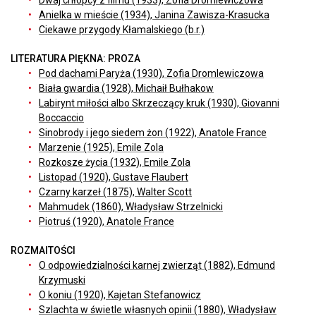
Anielka w mieście (1934), Janina Zawisza-Krasucka
Ciekawe przygody Kłamalskiego (b.r.)
LITERATURA PIĘKNA: PROZA
Pod dachami Paryża (1930), Zofia Dromlewiczowa
Biała gwardia (1928), Michaił Bułhakow
Labirynt miłości albo Skrzeczący kruk (1930), Giovanni
Boccaccio
Sinobrody i jego siedem żon (1922), Anatole France
Marzenie (1925), Emile Zola
Rozkosze życia (1932), Emile Zola
Listopad (1920), Gustave Flaubert
Czarny karzeł (1875), Walter Scott
Mahmudek (1860), Władysław Strzelnicki
Piotruś (1920), Anatole France
ROZMAITOŚCI
O odpowiedzialności karnej zwierząt (1882), Edmund
Krzymuski
O koniu (1920), Kajetan Stefanowicz
Szlachta w świetle własnych opinii (1880), Władysław