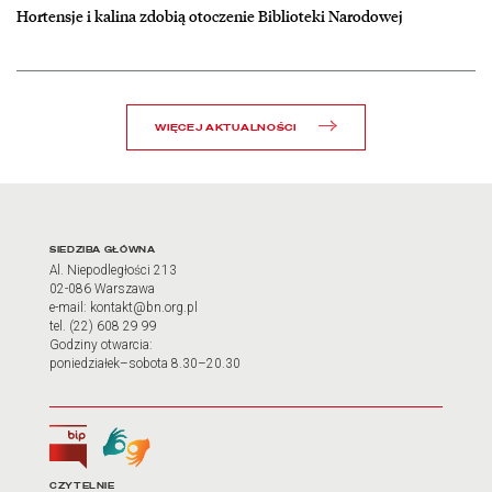
Hortensje i kalina zdobią otoczenie Biblioteki Narodowej
WIĘCEJ AKTUALNOŚCI
Adres oraz godziny otwarci
SIEDZIBA GŁÓWNA
Al. Niepodległości 213
02-086 Warszawa
e-mail: kontakt@bn.org.pl
tel. (22) 608 29 99
Godziny otwarcia:
poniedziałek–sobota 8.30–20.30
Biuletyn Informacji Publicznej
Tłumacz języka migowego
CZYTELNIE