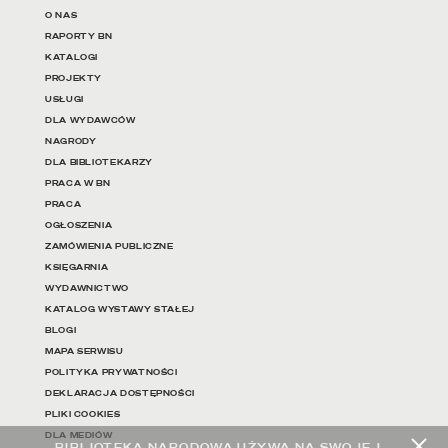
Linki do najważniejszych dz
O NAS
RAPORTY BN
KATALOGI
PROJEKTY
USŁUGI
DLA WYDAWCÓW
NAGRODY
DLA BIBLIOTEKARZY
PRACA W BN
PRACA
OGŁOSZENIA
ZAMÓWIENIA PUBLICZNE
KSIĘGARNIA
WYDAWNICTWO
KATALOG WYSTAWY STAŁEJ
BLOGI
MAPA SERWISU
POLITYKA PRYWATNOŚCI
DEKLARACJA DOSTĘPNOŚCI
PLIKI COOKIES
DLA MEDIÓW
BIBLIOTEKA NARODOWA UŻYWA NA SWOJEJ