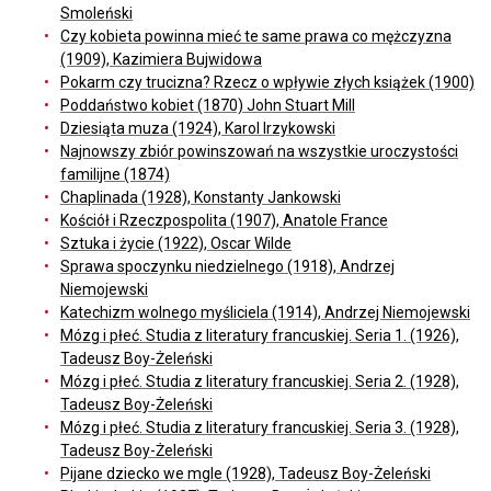
Smoleński
Czy kobieta powinna mieć te same prawa co mężczyzna
(1909), Kazimiera Bujwidowa
Pokarm czy trucizna? Rzecz o wpływie złych książek (1900)
Poddaństwo kobiet (1870) John Stuart Mill
Dziesiąta muza (1924), Karol Irzykowski
Najnowszy zbiór powinszowań na wszystkie uroczystości
familijne (1874)
Chaplinada (1928), Konstanty Jankowski
Kościół i Rzeczpospolita (1907), Anatole France
Sztuka i życie (1922), Oscar Wilde
Sprawa spoczynku niedzielnego (1918), Andrzej
Niemojewski
Katechizm wolnego myśliciela (1914), Andrzej Niemojewski
Mózg i płeć. Studia z literatury francuskiej. Seria 1. (1926),
Tadeusz Boy-Żeleński
Mózg i płeć. Studia z literatury francuskiej. Seria 2. (1928),
Tadeusz Boy-Żeleński
Mózg i płeć. Studia z literatury francuskiej. Seria 3. (1928),
Tadeusz Boy-Żeleński
Pijane dziecko we mgle (1928), Tadeusz Boy-Żeleński