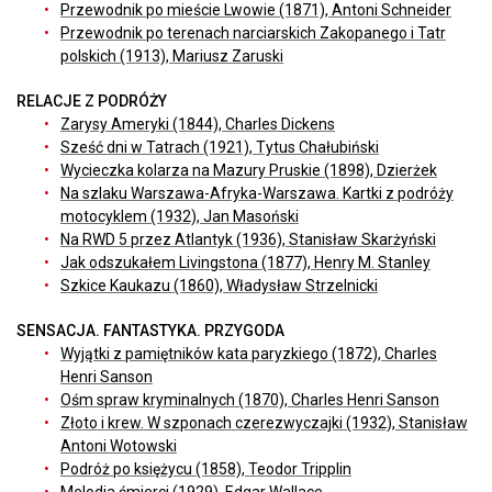
Przewodnik po mieście Lwowie (1871), Antoni Schneider
Przewodnik po terenach narciarskich Zakopanego i Tatr
polskich (1913), Mariusz Zaruski
RELACJE Z PODRÓŻY
Zarysy Ameryki (1844), Charles Dickens
Sześć dni w Tatrach (1921), Tytus Chałubiński
Wycieczka kolarza na Mazury Pruskie (1898), Dzierżek
Na szlaku Warszawa-Afryka-Warszawa. Kartki z podróży
motocyklem (1932), Jan Masoński
Na RWD 5 przez Atlantyk (1936), Stanisław Skarżyński
Jak odszukałem Livingstona (1877), Henry M. Stanley
Szkice Kaukazu (1860), Władysław Strzelnicki
SENSACJA. FANTASTYKA. PRZYGODA
Wyjątki z pamiętników kata paryzkiego (1872), Charles
Henri Sanson
Ośm spraw kryminalnych (1870), Charles Henri Sanson
Złoto i krew. W szponach czerezwyczajki (1932), Stanisław
Antoni Wotowski
Podróż po księżycu (1858), Teodor Tripplin
Melodia śmierci (1929), Edgar Wallace