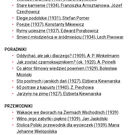
Stare kamienie (1934), Franciszka Arnsztajnowa, Józef
Czechowicz
Elegje podolskie (1931), Stefan Pomer
Poezje (1937), Konstanty Mikiewicz
Rymy ucieszne (1937), Edward Porębowicz
Śmierć młodzieńca w śródmieściu (1934), Lech Piwowar
PORADNIKI
Oddychać, ale jak i dlaczego? (1909), A. P. Winkelmann
Jak zostać czarnoksiężnikiem? (ok. 1920), A. Pirinelli
Co aktor filmowy wiedzieć powinien (1929), Bolesław
Miciński
Sto postnych i jarskich dań (1927), Elżbiera Kiewnarska
60 potraw z kapusty (1940), Z. Piechowa
Jarzyny na zimę (1927), Elżbieta Kiewnarska
PRZEWODNIKI
Wakacje we dworach na Ziemiach Wschodnich (1939)
Wilno, jego zabytki i piękno (1939), Jan Jaskólski
Stolica Polski: przewodnik dla wycieczek (1939), Maria
Jehanne Wielopolska