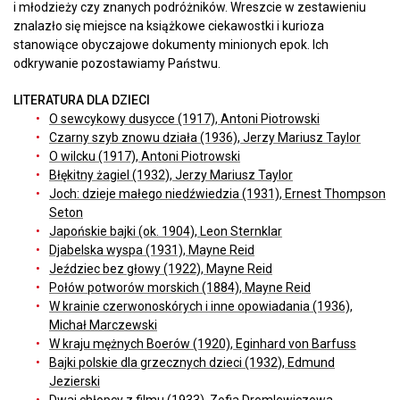
i młodzieży czy znanych podróżników. Wreszcie w zestawieniu
znalazło się miejsce na książkowe ciekawostki i kurioza
stanowiące obyczajowe dokumenty minionych epok. Ich
odkrywanie pozostawiamy Państwu.
LITERATURA DLA DZIECI
O sewcykowy dusycce (1917), Antoni Piotrowski
Czarny szyb znowu działa (1936), Jerzy Mariusz Taylor
O wilcku (1917), Antoni Piotrowski
Błękitny żagiel (1932), Jerzy Mariusz Taylor
Joch: dzieje małego niedźwiedzia (1931), Ernest Thompson
Seton
Japońskie bajki (ok. 1904), Leon Sternklar
Djabelska wyspa (1931), Mayne Reid
Jeździec bez głowy (1922), Mayne Reid
Połów potworów morskich (1884), Mayne Reid
W krainie czerwonoskórych i inne opowiadania (1936),
Michał Marczewski
W kraju mężnych Boerów (1920), Eginhard von Barfuss
Bajki polskie dla grzecznych dzieci (1932), Edmund
Jezierski
Dwaj chłopcy z filmu (1933), Zofia Dromlewiczowa