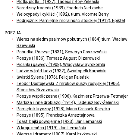
Plotki, plotki... (1927), Tadeusz Boy-Żeleński
Narodziny tragedii (1939), Friedrich Nietzsche
Welocypedy i cykliści (1892), tłum. Vicomte Berry
Podręcznik. Pamiętnik moralności stoickiej (1912), Epiktet
POEZJA
Wiersz na siedm psalmów pokutnych (1864) tłum. Wacław
Rzewuski
Pobudka. Poezye (1831), Seweryn Goszczyński
Poezye (1836), Tomasz August Olizarowski
Piosnki i gawędy (1908), Władysław Syrokomla
Ludzie wśród ludzi (1932), Światopełk Karpiński
Świstki Sylena (1876), Felicjan Faleński
Teodor Dostojewski. Z mroków duszy rosyjskiej (1906),
Stanisław Brzozowski
Poezye współczesne (1906), Kazimierz Przerwa-Tetmajer
Markiza i inne drobiazgi (1914), Tadeusz Boy-Żeleński
Pamiętnik liryczny (1928), Maria Grossek-Korycka
Poezye (1895), Franciszka Arnsztajnowa
Toast: bajki powojenne (1923), Jan Lemański
W kraju słońca (1919), Jan Lemański
Wiersze i dramaty (1907), Karol Irzykowski