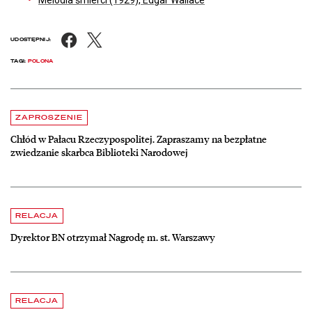
Facebook
X
UDOSTĘPNIJ:
TAGI:
POLONA
Aktualności
czytaj więcej o Chłód w Pałacu Rzeczypospolitej. Zapraszamy na be
ZAPROSZENIE
Chłód w Pałacu Rzeczypospolitej. Zapraszamy na bezpłatne
zwiedzanie skarbca Biblioteki Narodowej
czytaj więcej o Dyrektor BN otrzymał Nagrodę m. st. Warszawy
RELACJA
Dyrektor BN otrzymał Nagrodę m. st. Warszawy
czytaj więcej o Hortensje i kalina zdobią otoczenie Biblioteki Narodow
RELACJA