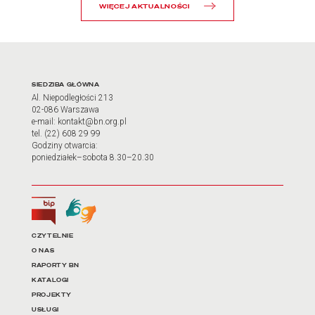
WIĘCEJ AKTUALNOŚCI
Adres oraz godziny otwarci
SIEDZIBA GŁÓWNA
Al. Niepodległości 213
02-086 Warszawa
e-mail: kontakt@bn.org.pl
tel. (22) 608 29 99
Godziny otwarcia:
poniedziałek–sobota 8.30–20.30
Biuletyn Informacji Publicznej
Tłumacz języka migowego
Linki do najważniejszych dz
CZYTELNIE
O NAS
RAPORTY BN
KATALOGI
PROJEKTY
USŁUGI