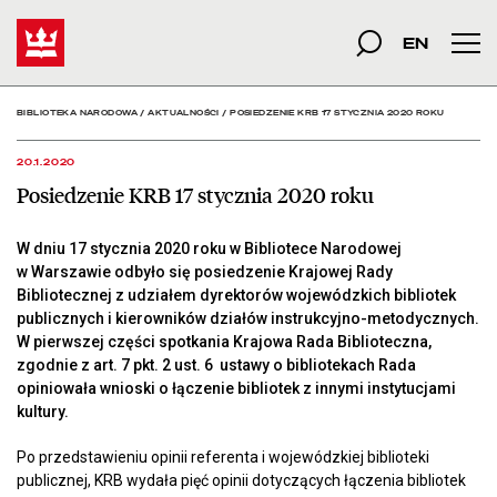
Posiedzenie KRB 17 stycz
Start
szukana fraza
Szukaj
EN
Men
BIBLIOTEKA NARODOWA
/
AKTUALNOŚCI
/
POSIEDZENIE KRB 17 STYCZNIA 2020 ROKU
20.1.2020
Posiedzenie KRB 17 stycznia 2020 roku
W dniu 17 stycznia 2020 roku w Bibliotece Narodowej
w Warszawie odbyło się posiedzenie Krajowej Rady
Bibliotecznej z udziałem dyrektorów wojewódzkich bibliotek
publicznych i kierowników działów instrukcyjno-metodycznych.
W pierwszej części spotkania Krajowa Rada Biblioteczna,
zgodnie z art. 7 pkt. 2 ust. 6 ustawy o bibliotekach Rada
opiniowała wnioski o łączenie bibliotek z innymi instytucjami
kultury.
Po przedstawieniu opinii referenta i wojewódzkiej biblioteki
publicznej, KRB wydała pięć opinii dotyczących łączenia bibliotek