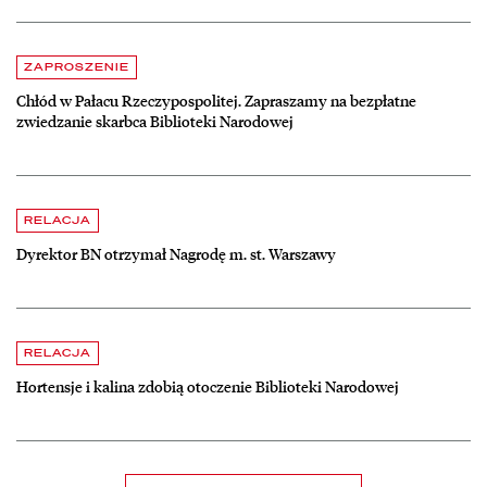
Aktualności
czytaj więcej o Chłód w Pałacu Rzeczypospolitej. Zapraszamy na be
ZAPROSZENIE
Chłód w Pałacu Rzeczypospolitej. Zapraszamy na bezpłatne
zwiedzanie skarbca Biblioteki Narodowej
czytaj więcej o Dyrektor BN otrzymał Nagrodę m. st. Warszawy
RELACJA
Dyrektor BN otrzymał Nagrodę m. st. Warszawy
czytaj więcej o Hortensje i kalina zdobią otoczenie Biblioteki Narodow
RELACJA
Hortensje i kalina zdobią otoczenie Biblioteki Narodowej