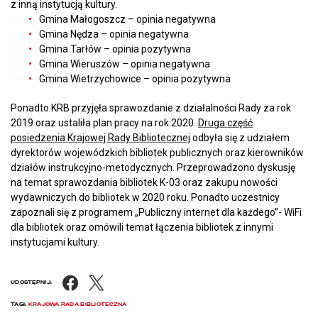
z inną instytucją kultury.
Gmina Małogoszcz – opinia negatywna
Gmina Nędza – opinia negatywna
Gmina Tarłów – opinia pozytywna
Gmina Wieruszów – opinia negatywna
Gmina Wietrzychowice – opinia pozytywna
Ponadto KRB przyjęła sprawozdanie z działalności Rady za rok
2019 oraz ustaliła plan pracy na rok 2020.
Druga część
posiedzenia Krajowej Rady Bibliotecznej
odbyła się z udziałem
dyrektorów wojewódzkich bibliotek publicznych oraz kierowników
działów instrukcyjno-metodycznych. Przeprowadzono dyskusję
na temat sprawozdania bibliotek K-03 oraz zakupu nowości
wydawniczych do bibliotek w 2020 roku. Ponadto uczestnicy
zapoznali się z programem „Publiczny internet dla każdego”- WiFi
dla bibliotek oraz omówili temat łączenia bibliotek z innymi
instytucjami kultury.
Facebook
X
UDOSTĘPNIJ:
TAGI:
KRAJOWA RADA BIBLIOTECZNA