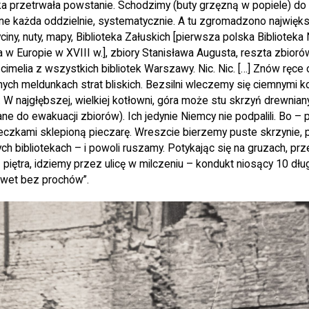
eka przetrwała powstanie. Schodzimy (buty grzęzną w popiele) do
ne każda oddzielnie, systematycznie. A tu zgromadzono największ
ryciny, nuty, mapy, Biblioteka Załuskich [pierwsza polska Bibliotek
a w Europie w XVIII w.], zbiory Stanisława Augusta, reszta zbioró
 cimelia z wszystkich bibliotek Warszawy. Nic. Nic. […] Znów ręce
nych meldunkach strat bliskich. Bezsilni wleczemy się ciemnymi k
 W najgłębszej, wielkiej kotłowni, góra może stu skrzyń drewnian
e do ewakuacji zbiorów). Ich jedynie Niemcy nie podpalili. Bo – 
ieczkami sklepioną pieczarę. Wreszcie bierzemy puste skrzynie,
ch bibliotekach – i powoli ruszamy. Potykając się na gruzach, p
 piętra, idziemy przez ulicę w milczeniu – kondukt niosący 10 dłu
awet bez prochów”.