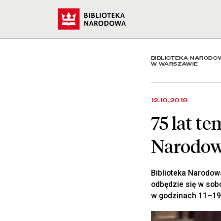
75 lat temu Niemcy podpa
Start
BIBLIOTEKA NARODO
W WARSZAWIE
12.10.2019
75 lat t
Narodow
Biblioteka Narodowa
odbędzie się w sobo
w godzinach 11–19