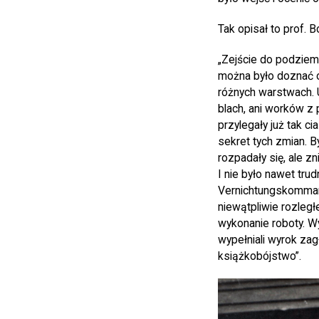
Tak opisał to prof. 
„Zejście do podziem
można było doznać os
różnych warstwach. U
blach, ani worków z
przylegały już tak c
sekret tych zmian. B
rozpadały się, ale zn
I nie było nawet tr
Vernichtungskommand
niewątpliwie rozleg
wykonanie roboty. Wyg
wypełniali wyrok zag
książkobójstwo”.