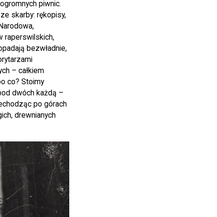
 ogromnych piwnic.
e skarby: rękopisy,
a Narodowa,
w raperswilskich,
 opadają bezwładnie,
orytarzami
ych – całkiem
po co? Stoimy
 pod dwóch każdą –
rzechodząc po górach
gich, drewnianych