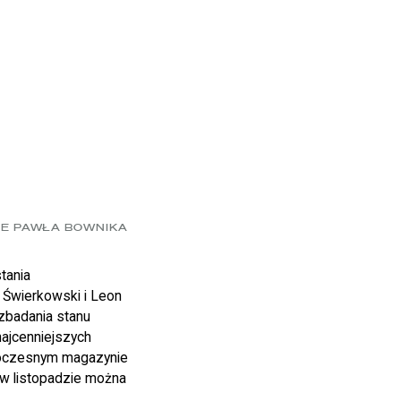
IE PAWŁA BOWNIKA
tania
 Świerkowski i Leon
zbadania stanu
najcenniejszych
owoczesnym magazynie
o w listopadzie można