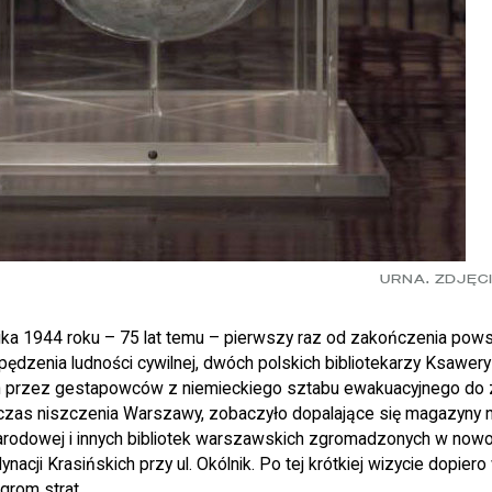
URNA. ZDJĘC
ika 1944 roku – 75 lat temu – pierwszy raz od zakończenia pows
ędzenia ludności cywilnej, dwóch polskich bibliotekarzy Ksawery
h przez gestapowców z niemieckiego sztabu ewakuacyjnego do 
podczas niszczenia Warszawy, zobaczyło dopalające się magazyny 
Narodowej i innych bibliotek warszawskich zgromadzonych w n
ynacji Krasińskich przy ul. Okólnik. Po tej krótkiej wizycie dopier
grom strat.