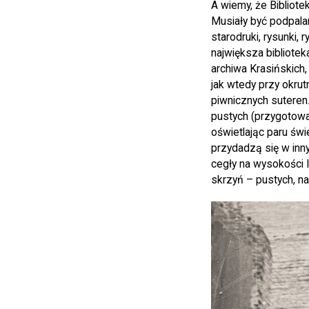
A wiemy, że Bibliot
Musiały być podpala
starodruki, rysunki, 
największa bibliotek
archiwa Krasińskich,
jak wtedy przy okrut
piwnicznych suteren.
pustych (przygotowan
oświetlając paru św
przydadzą się w inny
cegły na wysokości I
skrzyń – pustych, n