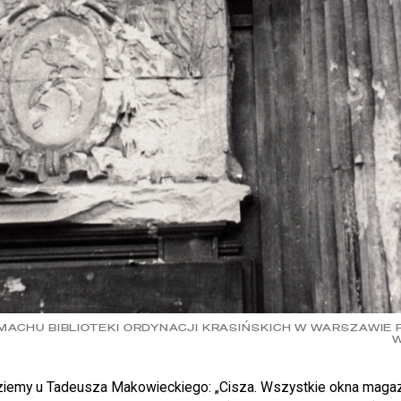
MACHU BIBLIOTEKI ORDYNACJI KRASIŃSKICH W WARSZAWIE P
W
iemy u Tadeusza Makowieckiego: „Cisza. Wszystkie okna magazy