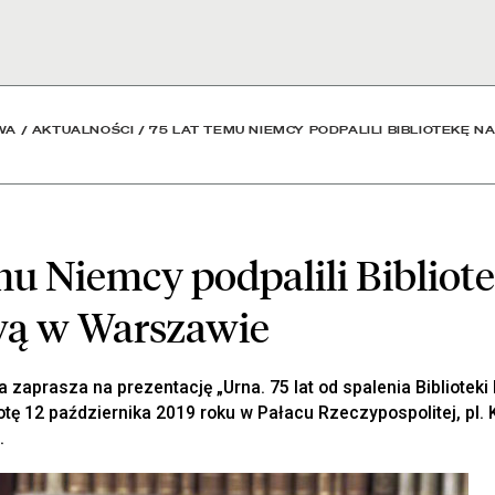
lili Bibliotekę Narodową
WA
/
AKTUALNOŚCI
/
75 LAT TEMU NIEMCY PODPALILI BIBLIOTEKĘ 
emu Niemcy podpalili Bibliot
ą w Warszawie
 zaprasza na prezentację „Urna. 75 lat od spalenia Biblioteki
tę 12 października 2019 roku w Pałacu Rzeczypospolitej, pl. 
.