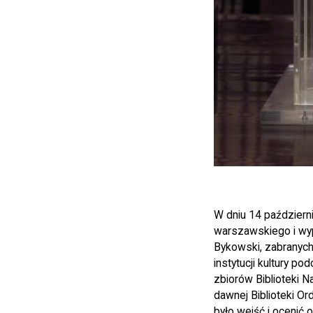
W dniu 14 październ
warszawskiego i wyp
Bykowski, zabranyc
instytucji kultury 
zbiorów Biblioteki 
dawnej Biblioteki Ord
było wejść i ocenić o