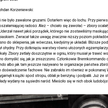
Bohdan Korzeniewski:
i nie było zawalone gruzami. Dotarłem więc do lochu. Przy pierw
załamiającej radości. Ależ – chciało się zawołać – zbiory ocalał
derzał nawet jakiś porządek, którego nie zostawiliśmy maskując 
 piaskiem. Zwracał także uwagę znacznie niższy poziom pokładów
iasno do sklepienia, jak wówczas, kiedyśmy je układali. Bliższe po
ył ohydny. Przy dotknięciu warstwy równo ułożonych egzemplarzy 
ikały. Zbiory zetlały doszczętnie w ogniu, który musiał je trawić wo
udno domyślić się, jak je zniszczono. Członkowie Brennkommando 
o albo jak tam jeszcze nazywano te organizacje państwa zbiró
łe doświadczenie fachowe. Nie zabrakło im również w pokonanej
arnęli książki spod stropu, oblali je benzyną i podpalili. Już ze 
łady wydany na sąsiedni naród. Mieściło się w nich obok ludobój