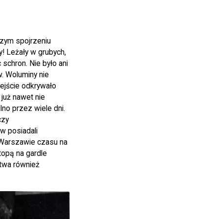
szym spojrzeniu
y! Leżały w grubych,
schron. Nie było ani
. Woluminy nie
dejście odkrywało
już nawet nie
lno przez wiele dni.
czy
w posiadali
 Warszawie czasu na
stopą na gardle
stwa również