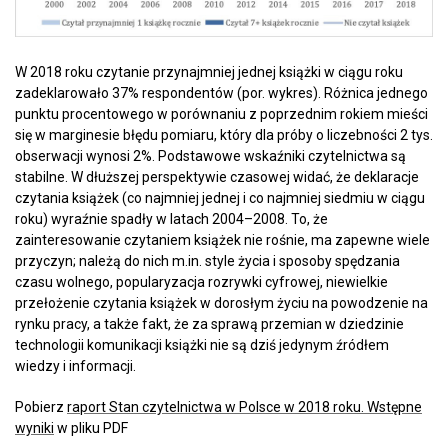
W 2018 roku czytanie przynajmniej jednej książki w ciągu roku
zadeklarowało 37% respondentów (por. wykres). Różnica jednego
punktu procentowego w porównaniu z poprzednim rokiem mieści
się w marginesie błędu pomiaru, który dla próby o liczebności 2 tys.
obserwacji wynosi 2%. Podstawowe wskaźniki czytelnictwa są
stabilne. W dłuższej perspektywie czasowej widać, że deklaracje
czytania książek (co najmniej jednej i co najmniej siedmiu w ciągu
roku) wyraźnie spadły w latach 2004–2008. To, że
zainteresowanie czytaniem książek nie rośnie, ma zapewne wiele
przyczyn; należą do nich m.in. style życia i sposoby spędzania
czasu wolnego, popularyzacja rozrywki cyfrowej, niewielkie
przełożenie czytania książek w dorosłym życiu na powodzenie na
rynku pracy, a także fakt, że za sprawą przemian w dziedzinie
technologii komunikacji książki nie są dziś jedynym źródłem
wiedzy i informacji.
Pobierz
raport Stan czytelnictwa w Polsce w 2018 roku. Wstępne
wyniki
w pliku PDF