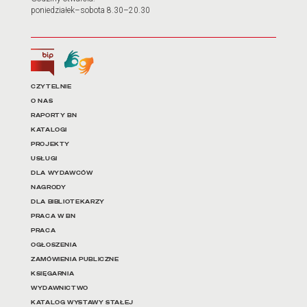
poniedziałek–sobota 8.30–20.30
Biuletyn Informacji Publicznej
Tłumacz języka migowego
Linki do najważniejszych dz
CZYTELNIE
O NAS
RAPORTY BN
KATALOGI
PROJEKTY
USŁUGI
DLA WYDAWCÓW
NAGRODY
DLA BIBLIOTEKARZY
PRACA W BN
PRACA
OGŁOSZENIA
ZAMÓWIENIA PUBLICZNE
KSIĘGARNIA
WYDAWNICTWO
KATALOG WYSTAWY STAŁEJ