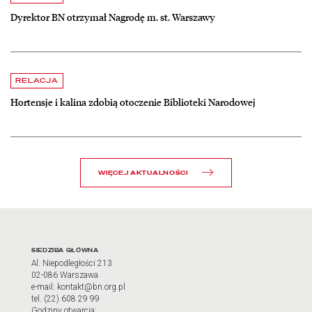
Dyrektor BN otrzymał Nagrodę m. st. Warszawy
czytaj więcej o Hortensje i kalina zdobią otoczenie Biblioteki Narodow
RELACJA
Hortensje i kalina zdobią otoczenie Biblioteki Narodowej
WIĘCEJ AKTUALNOŚCI
Adres oraz godziny otwarci
SIEDZIBA GŁÓWNA
Al. Niepodległości 213
02-086 Warszawa
e-mail: kontakt@bn.org.pl
tel. (22) 608 29 99
Godziny otwarcia: