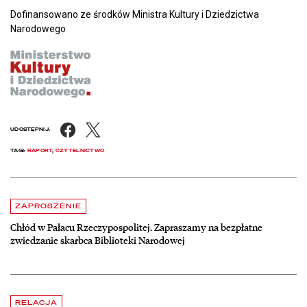
Dofinansowano ze środków Ministra Kultury i Dziedzictwa
Narodowego
Facebook
X
UDOSTĘPNIJ:
TAGI:
RAPORT
,
CZYTELNICTWO
Aktualności
czytaj więcej o Chłód w Pałacu Rzeczypospolitej. Zapraszamy na be
ZAPROSZENIE
Chłód w Pałacu Rzeczypospolitej. Zapraszamy na bezpłatne
zwiedzanie skarbca Biblioteki Narodowej
czytaj więcej o Dyrektor BN otrzymał Nagrodę m. st. Warszawy
RELACJA