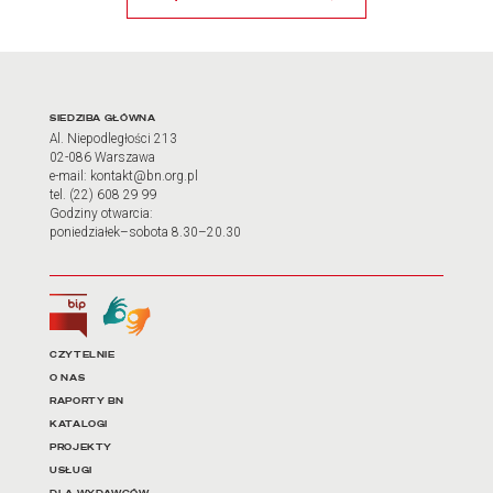
Adres oraz godziny otwarci
SIEDZIBA GŁÓWNA
Al. Niepodległości 213
02-086 Warszawa
e-mail: kontakt@bn.org.pl
tel. (22) 608 29 99
Godziny otwarcia:
poniedziałek–sobota 8.30–20.30
Biuletyn Informacji Publicznej
Tłumacz języka migowego
Linki do najważniejszych dz
CZYTELNIE
O NAS
RAPORTY BN
KATALOGI
PROJEKTY
USŁUGI