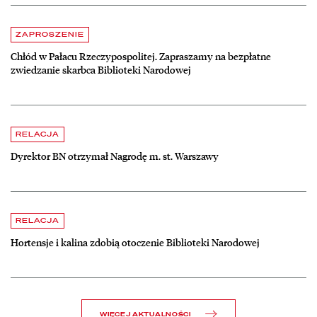
Aktualności
czytaj więcej o Chłód w Pałacu Rzeczypospolitej. Zapraszamy na be
ZAPROSZENIE
Chłód w Pałacu Rzeczypospolitej. Zapraszamy na bezpłatne
zwiedzanie skarbca Biblioteki Narodowej
czytaj więcej o Dyrektor BN otrzymał Nagrodę m. st. Warszawy
RELACJA
Dyrektor BN otrzymał Nagrodę m. st. Warszawy
czytaj więcej o Hortensje i kalina zdobią otoczenie Biblioteki Narodow
RELACJA
Hortensje i kalina zdobią otoczenie Biblioteki Narodowej
WIĘCEJ AKTUALNOŚCI