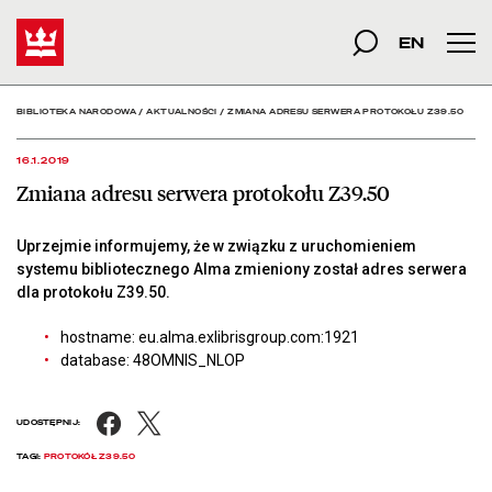
Zmiana adresu serwera p
Start
szukana fraza
Szukaj
EN
Men
BIBLIOTEKA NARODOWA
/
AKTUALNOŚCI
/
ZMIANA ADRESU SERWERA PROTOKOŁU Z39.50
16.1.2019
Zmiana adresu serwera protokołu Z39.50
Uprzejmie informujemy, że w związku z uruchomieniem
systemu bibliotecznego Alma zmieniony został adres serwera
dla protokołu Z39.50.
hostname: eu.alma.exlibrisgroup.com:1921
database: 48OMNIS_NLOP
Facebook
X
UDOSTĘPNIJ:
TAGI:
PROTOKÓŁ Z39.50