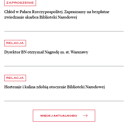
Aktualności
czytaj więcej o Chłód w Pałacu Rzeczypospolitej. Zapraszamy na be
ZAPROSZENIE
Chłód w Pałacu Rzeczypospolitej. Zapraszamy na bezpłatne
zwiedzanie skarbca Biblioteki Narodowej
czytaj więcej o Dyrektor BN otrzymał Nagrodę m. st. Warszawy
RELACJA
Dyrektor BN otrzymał Nagrodę m. st. Warszawy
czytaj więcej o Hortensje i kalina zdobią otoczenie Biblioteki Narodow
RELACJA
Hortensje i kalina zdobią otoczenie Biblioteki Narodowej
WIĘCEJ AKTUALNOŚCI