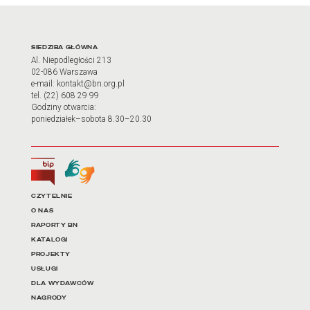
Adres oraz godziny otwarci
SIEDZIBA GŁÓWNA
Al. Niepodległości 213
02-086 Warszawa
e-mail: kontakt@bn.org.pl
tel. (22) 608 29 99
Godziny otwarcia:
poniedziałek–sobota 8.30–20.30
Biuletyn Informacji Publicznej
Tłumacz języka migowego
Linki do najważniejszych dz
CZYTELNIE
O NAS
RAPORTY BN
KATALOGI
PROJEKTY
USŁUGI
DLA WYDAWCÓW
NAGRODY