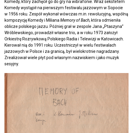
Komedy, który zachęcił go do gry na wibrafonie. Wraz sekstetem
Komedy wystąpił na pierwszym festiwalu jazzowym w Sopocie
w 1956 roku. Zespół wykonał wówczas m.in. rewolucyjną, wspólną
kompozycję Komedy i Miliana
Memory of Bach
, która odmieniła
oblicze polskiego jazzu. Później grał w zespole Jana „Ptaszyna”
Wróblewskiego, prowadził własne trio, a w roku 1973 założył
Orkiestrę Rozrywkową Polskiego Radia i Telewizji w Katowicach.
Kierował nią do 1991 roku. Uczestniczył w wielu festiwalach
jazzowych w Polsce i za granicą, był wielokrotnie nagradzany.
Zrealizował wiele płyt pod własnym nazwiskiem i jako muzyk
sesyjny.