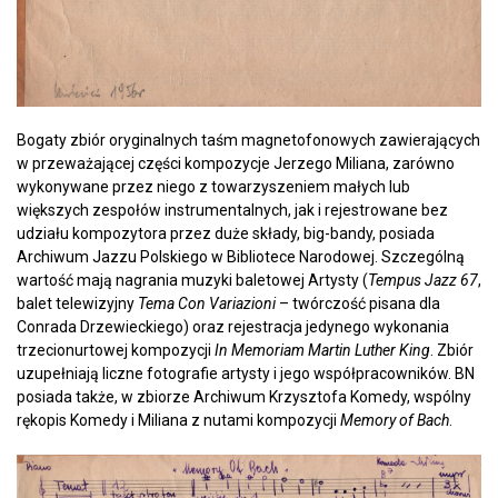
Bogaty zbiór oryginalnych
taśm
magnetofonowych zawierających
w przeważającej części kompozycje Jerzego Miliana, zarówno
wykonywane przez niego z towarzyszeniem małych lub
większych zespołów instrumentalnych, jak i rejestrowane bez
udziału kompozytora przez duże składy, big-bandy, posiada
Archiwum Jazzu Polskiego w Bibliotece Narodowej. Szczególną
wartość mają nagrania muzyki baletowej Artysty (
Tempus Jazz 67
,
balet telewizyjny
Tema Con Variazioni
– twórczość pisana dla
Conrada Drzewieckiego) oraz rejestracja jedynego wykonania
trzecionurtowej kompozycji
In Memoriam Martin Luther King
. Zbiór
uzupełniają liczne fotografie artysty i jego współpracowników. BN
posiada także, w zbiorze Archiwum Krzysztofa Komedy, wspólny
rękopis Komedy i Miliana z nutami kompozycji
Memory of Bach
.