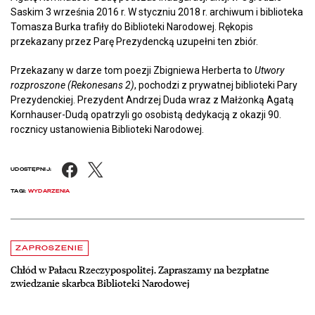
Saskim 3 września 2016 r. W styczniu 2018 r. archiwum i biblioteka
Tomasza Burka trafiły do Biblioteki Narodowej. Rękopis
przekazany przez Parę Prezydencką uzupełni ten zbiór.
Przekazany w darze tom poezji Zbigniewa Herberta to
Utwory
rozproszone (Rekonesans 2)
, pochodzi z prywatnej biblioteki Pary
Prezydenckiej. Prezydent Andrzej Duda wraz z Małżonką Agatą
Kornhauser-Dudą opatrzyli go osobistą dedykacją z okazji 90.
rocznicy ustanowienia Biblioteki Narodowej.
Facebook
X
UDOSTĘPNIJ:
TAGI:
WYDARZENIA
Aktualności
czytaj więcej o Chłód w Pałacu Rzeczypospolitej. Zapraszamy na be
ZAPROSZENIE
Chłód w Pałacu Rzeczypospolitej. Zapraszamy na bezpłatne
zwiedzanie skarbca Biblioteki Narodowej