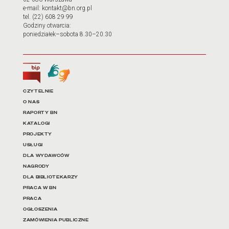
e-mail: kontakt@bn.org.pl
tel. (22) 608 29 99
Godziny otwarcia:
poniedziałek–sobota 8.30–20.30
Biuletyn Informacji Publicznej
Tłumacz języka migowego
Linki do najważniejszych dz
CZYTELNIE
O NAS
RAPORTY BN
KATALOGI
PROJEKTY
USŁUGI
DLA WYDAWCÓW
NAGRODY
DLA BIBLIOTEKARZY
PRACA W BN
PRACA
OGŁOSZENIA
ZAMÓWIENIA PUBLICZNE