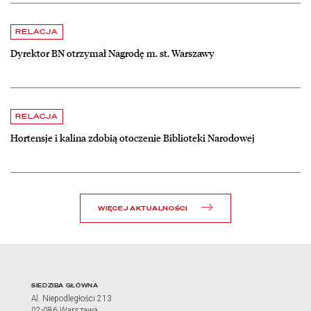
czytaj więcej o Dyrektor BN otrzymał Nagrodę m. st. Warszawy
RELACJA
Dyrektor BN otrzymał Nagrodę m. st. Warszawy
czytaj więcej o Hortensje i kalina zdobią otoczenie Biblioteki Narodow
RELACJA
Hortensje i kalina zdobią otoczenie Biblioteki Narodowej
WIĘCEJ AKTUALNOŚCI
Adres oraz godziny otwarci
SIEDZIBA GŁÓWNA
Al. Niepodległości 213
02-086 Warszawa