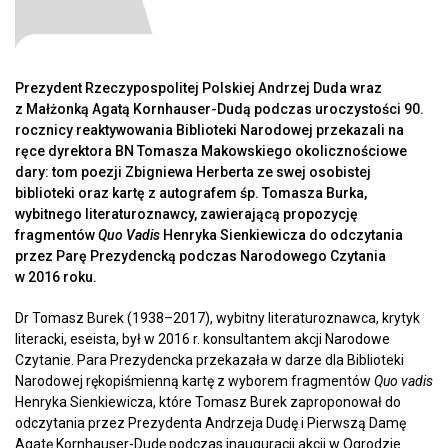
Prezydent Rzeczypospolitej Polskiej Andrzej Duda wraz
z Małżonką Agatą Kornhauser-Dudą podczas uroczystości 90.
rocznicy reaktywowania Biblioteki Narodowej przekazali na
ręce dyrektora BN Tomasza Makowskiego okolicznościowe
dary: tom poezji Zbigniewa Herberta ze swej osobistej
biblioteki oraz kartę z autografem śp. Tomasza Burka,
wybitnego literaturoznawcy, zawierającą propozycję
fragmentów
Quo Vadis
Henryka Sienkiewicza do odczytania
przez Parę Prezydencką podczas Narodowego Czytania
w 2016 roku.
Dr Tomasz Burek (1938–2017), wybitny literaturoznawca, krytyk
literacki, eseista, był w 2016 r. konsultantem akcji Narodowe
Czytanie. Para Prezydencka przekazała w darze dla Biblioteki
Narodowej rękopiśmienną kartę z wyborem fragmentów
Quo vadis
Henryka Sienkiewicza, które Tomasz Burek zaproponował do
odczytania przez Prezydenta Andrzeja Dudę i Pierwszą Damę
Agatę Kornhauser-Dudę podczas inauguracji akcji w Ogrodzie