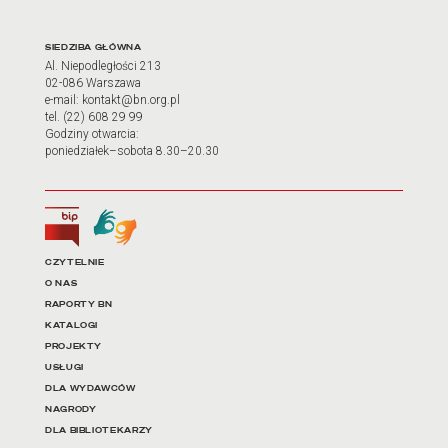
Adres oraz godziny otwarci
SIEDZIBA GŁÓWNA
Al. Niepodległości 213
02-086 Warszawa
e-mail: kontakt@bn.org.pl
tel. (22) 608 29 99
Godziny otwarcia:
poniedziałek–sobota 8.30–20.30
Biuletyn Informacji Publicznej
Tłumacz języka migowego
Linki do najważniejszych dz
CZYTELNIE
O NAS
RAPORTY BN
KATALOGI
PROJEKTY
USŁUGI
DLA WYDAWCÓW
NAGRODY
DLA BIBLIOTEKARZY