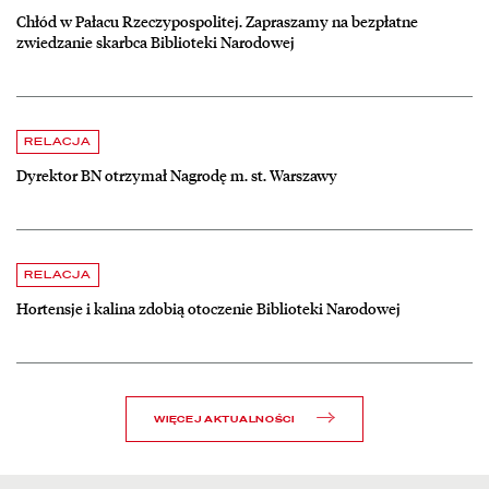
Chłód w Pałacu Rzeczypospolitej. Zapraszamy na bezpłatne
zwiedzanie skarbca Biblioteki Narodowej
czytaj więcej o Dyrektor BN otrzymał Nagrodę m. st. Warszawy
RELACJA
Dyrektor BN otrzymał Nagrodę m. st. Warszawy
czytaj więcej o Hortensje i kalina zdobią otoczenie Biblioteki Narodow
RELACJA
Hortensje i kalina zdobią otoczenie Biblioteki Narodowej
WIĘCEJ AKTUALNOŚCI