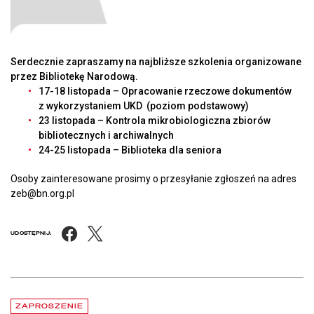
Serdecznie zapraszamy na najbliższe szkolenia organizowane
przez Bibliotekę Narodową.
17-18 listopada – Opracowanie rzeczowe dokumentów
z wykorzystaniem UKD (poziom podstawowy)
23 listopada – Kontrola mikrobiologiczna zbiorów
bibliotecznych i archiwalnych
24-25 listopada – Biblioteka dla seniora
Osoby zainteresowane prosimy o przesyłanie zgłoszeń na adres
zeb@bn.org.pl
Facebook
X
UDOSTĘPNIJ:
Aktualności
czytaj więcej o Chłód w Pałacu Rzeczypospolitej. Zapraszamy na be
ZAPROSZENIE