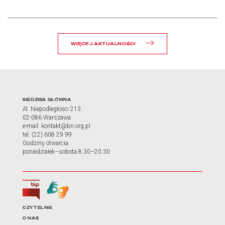
WIĘCEJ AKTUALNOŚCI
Adres oraz godziny otwarci
SIEDZIBA GŁÓWNA
Al. Niepodległości 213
02-086 Warszawa
e-mail: kontakt@bn.org.pl
tel. (22) 608 29 99
Godziny otwarcia:
poniedziałek–sobota 8.30–20.30
Biuletyn Informacji Publicznej
Tłumacz języka migowego
Linki do najważniejszych dz
CZYTELNIE
O NAS