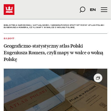
Geograficzno-statystyczn
Start
szukana fraza
Szukaj
EN
Men
BIBLIOTEKA NARODOWA
/
AKTUALNOŚCI
/
GEOGRAFICZNO-STATYSTYCZNY ATLAS POLSKI
EUGENIUSZA ROMERA, CZYLI MAPY W WALCE O WOLNĄ POLSKĘ
3.1.2017
Geograficzno-statystyczny atlas Polski
Eugeniusza Romera, czyli mapy w walce o wolną
Polskę