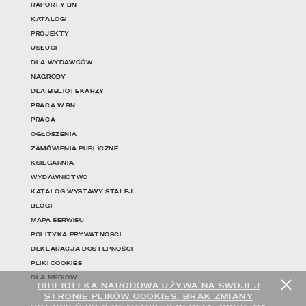
RAPORTY BN
KATALOGI
PROJEKTY
USŁUGI
DLA WYDAWCÓW
NAGRODY
DLA BIBLIOTEKARZY
PRACA W BN
PRACA
OGŁOSZENIA
ZAMÓWIENIA PUBLICZNE
KSIĘGARNIA
WYDAWNICTWO
KATALOG WYSTAWY STAŁEJ
BLOGI
MAPA SERWISU
POLITYKA PRYWATNOŚCI
DEKLARACJA DOSTĘPNOŚCI
PLIKI COOKIES
DLA MEDIÓW
BIBLIOTEKA NARODOWA UŻYWA NA SWOJEJ
STRONIE PLIKÓW COOKIES. BRAK ZMIANY