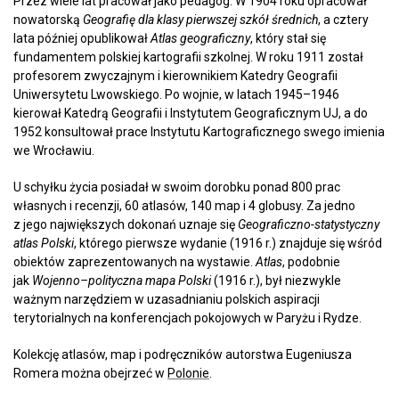
Przez wiele lat pracował jako pedagog. W 1904 roku opracował
nowatorską
Geografię dla klasy pierwszej szkół średnich
, a cztery
lata później opublikował
Atlas geograficzny
, który stał się
fundamentem polskiej kartografii szkolnej. W roku 1911 został
profesorem zwyczajnym i kierownikiem Katedry Geografii
Uniwersytetu Lwowskiego. Po wojnie, w latach 1945–1946
kierował Katedrą Geografii i Instytutem Geograficznym UJ, a do
1952 konsultował prace Instytutu Kartograficznego swego imienia
we Wrocławiu.
U schyłku życia posiadał w swoim dorobku ponad 800 prac
własnych i recenzji, 60 atlasów, 140 map i 4 globusy. Za jedno
z jego największych dokonań uznaje się
Geograficzno-statystyczny
atlas Polski
, którego pierwsze wydanie (1916 r.) znajduje się wśród
obiektów zaprezentowanych na wystawie.
Atlas
, podobnie
jak
Wojenno–polityczna mapa Polski
(1916 r.), był niezwykle
ważnym narzędziem w uzasadnianiu polskich aspiracji
terytorialnych na konferencjach pokojowych w Paryżu i Rydze.
Kolekcję atlasów, map i podręczników autorstwa Eugeniusza
Romera można obejrzeć w
Polonie
.