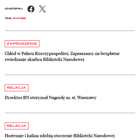
Facebook
X
UDOSTĘPNIJ:
TAGI:
WYSTAWA
Aktualności
czytaj więcej o Chłód w Pałacu Rzeczypospolitej. Zapraszamy na be
ZAPROSZENIE
Chłód w Pałacu Rzeczypospolitej. Zapraszamy na bezpłatne
zwiedzanie skarbca Biblioteki Narodowej
czytaj więcej o Dyrektor BN otrzymał Nagrodę m. st. Warszawy
RELACJA
Dyrektor BN otrzymał Nagrodę m. st. Warszawy
czytaj więcej o Hortensje i kalina zdobią otoczenie Biblioteki Narodow
RELACJA
Hortensje i kalina zdobią otoczenie Biblioteki Narodowej