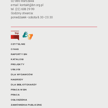
02-086 Warszawa
e-mail: kontakt@bn.org.pl
tel. (22) 608 29 99
Godziny otwarcia:
poniedziałek–sobota 8.30–20.30
Biuletyn Informacji Publicznej
Tłumacz języka migowego
Linki do najważniejszych dz
CZYTELNIE
O NAS
RAPORTY BN
KATALOGI
PROJEKTY
USŁUGI
DLA WYDAWCÓW
NAGRODY
DLA BIBLIOTEKARZY
PRACA W BN
PRACA
OGŁOSZENIA
ZAMÓWIENIA PUBLICZNE