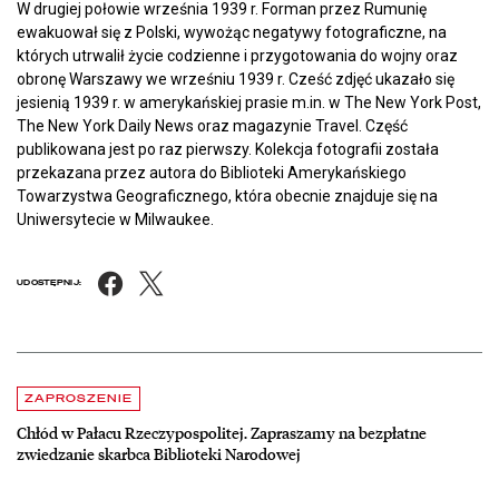
W drugiej połowie września 1939 r. Forman przez Rumunię
ewakuował się z Polski, wywożąc negatywy fotograficzne, na
których utrwalił życie codzienne i przygotowania do wojny oraz
obronę Warszawy we wrześniu 1939 r. Cześć zdjęć ukazało się
jesienią 1939 r. w amerykańskiej prasie m.in. w The New York Post,
The New York Daily News oraz magazynie Travel. Część
publikowana jest po raz pierwszy. Kolekcja fotografii została
przekazana przez autora do Biblioteki Amerykańskiego
Towarzystwa Geograficznego, która obecnie znajduje się na
Uniwersytecie w Milwaukee.
Facebook
X
UDOSTĘPNIJ:
Aktualności
czytaj więcej o Chłód w Pałacu Rzeczypospolitej. Zapraszamy na be
ZAPROSZENIE
Chłód w Pałacu Rzeczypospolitej. Zapraszamy na bezpłatne
zwiedzanie skarbca Biblioteki Narodowej