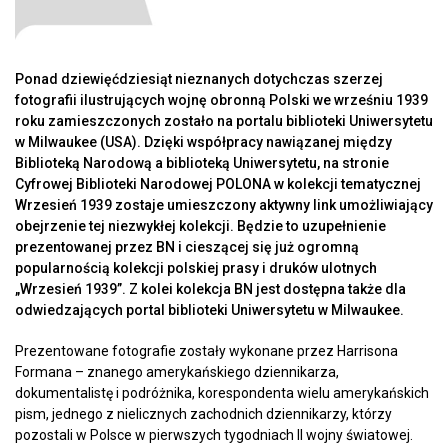
Ponad dziewięćdziesiąt nieznanych dotychczas szerzej
fotografii ilustrujących wojnę obronną Polski we wrześniu 1939
roku zamieszczonych zostało na portalu biblioteki Uniwersytetu
w Milwaukee (USA). Dzięki współpracy nawiązanej między
Biblioteką Narodową a biblioteką Uniwersytetu, na stronie
Cyfrowej Biblioteki Narodowej POLONA w kolekcji tematycznej
Wrzesień 1939 zostaje umieszczony aktywny link umożliwiający
obejrzenie tej niezwykłej kolekcji. Będzie to uzupełnienie
prezentowanej przez BN i cieszącej się już ogromną
popularnością kolekcji polskiej prasy i druków ulotnych
„Wrzesień 1939”. Z kolei kolekcja BN jest dostępna także dla
odwiedzających portal biblioteki Uniwersytetu w Milwaukee.
Prezentowane fotografie zostały wykonane przez Harrisona
Formana – znanego amerykańskiego dziennikarza,
dokumentalistę i podróżnika, korespondenta wielu amerykańskich
pism, jednego z nielicznych zachodnich dziennikarzy, którzy
pozostali w Polsce w pierwszych tygodniach II wojny światowej.