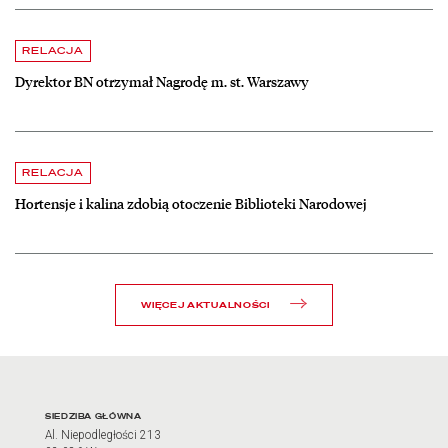
czytaj więcej o Dyrektor BN otrzymał Nagrodę m. st. Warszawy
RELACJA
Dyrektor BN otrzymał Nagrodę m. st. Warszawy
czytaj więcej o Hortensje i kalina zdobią otoczenie Biblioteki Narodow
RELACJA
Hortensje i kalina zdobią otoczenie Biblioteki Narodowej
WIĘCEJ AKTUALNOŚCI
Adres oraz godziny otwarci
SIEDZIBA GŁÓWNA
Al. Niepodległości 213