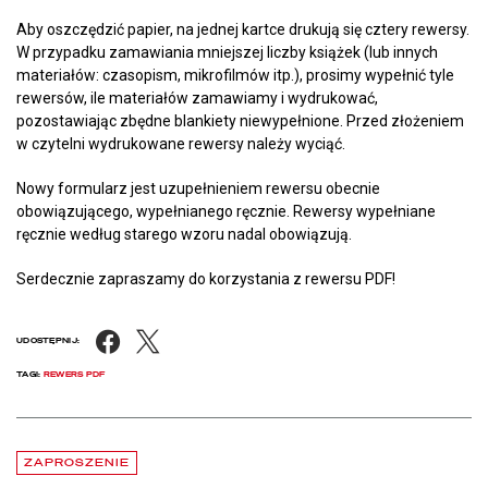
Aby oszczędzić papier, na jednej kartce drukują się cztery rewersy.
W przypadku zamawiania mniejszej liczby książek (lub innych
materiałów: czasopism, mikrofilmów itp.), prosimy wypełnić tyle
rewersów, ile materiałów zamawiamy i wydrukować,
pozostawiając zbędne blankiety niewypełnione. Przed złożeniem
w czytelni wydrukowane rewersy należy wyciąć.
Nowy formularz jest uzupełnieniem rewersu obecnie
obowiązującego, wypełnianego ręcznie. Rewersy wypełniane
ręcznie według starego wzoru nadal obowiązują.
Serdecznie zapraszamy do korzystania z rewersu PDF!
Facebook
X
UDOSTĘPNIJ:
TAGI:
REWERS PDF
Aktualności
czytaj więcej o Chłód w Pałacu Rzeczypospolitej. Zapraszamy na be
ZAPROSZENIE