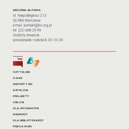
Adres oraz godziny otwarci
SIEDZIBA GŁÓWNA
Al. Niepodległości 213
02-086 Warszawa
e-mail: kontakt@bn.org.pl
tel. (22) 608 29 99
Godziny otwarcia:
poniedziałek–sobota 8.30–20.30
Biuletyn Informacji Publicznej
Tłumacz języka migowego
Linki do najważniejszych dz
CZYTELNIE
O NAS
RAPORTY BN
KATALOGI
PROJEKTY
USŁUGI
DLA WYDAWCÓW
NAGRODY
DLA BIBLIOTEKARZY
PRACA W BN