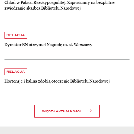
Chłód w Pałacu Rzeczypospolitej. Zapraszamy na bezpłatne
zwiedzanie skarbca Biblioteki Narodowej
czytaj więcej o Dyrektor BN otrzymał Nagrodę m. st. Warszawy
RELACJA
Dyrektor BN otrzymał Nagrodę m. st. Warszawy
czytaj więcej o Hortensje i kalina zdobią otoczenie Biblioteki Narodow
RELACJA
Hortensje i kalina zdobią otoczenie Biblioteki Narodowej
WIĘCEJ AKTUALNOŚCI