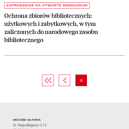
ZAPROSZENIE NA OTWARTE SEMINARIUM
Ochrona zbiorów bibliotecznych:
użytkowych i zabytkowych, w tym
zaliczonych do narodowego zasobu
bibliotecznego
Pierwsza strona
Poprzednia strona
strona
2
Adres oraz godziny otwarci
SIEDZIBA GŁÓWNA
Al. Niepodległości 213