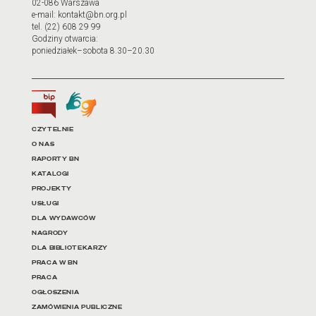
02-086 Warszawa
e-mail: kontakt@bn.org.pl
tel. (22) 608 29 99
Godziny otwarcia:
poniedziałek–sobota 8.30–20.30
Biuletyn Informacji Publicznej
Tłumacz języka migowego
Linki do najważniejszych dz
CZYTELNIE
O NAS
RAPORTY BN
KATALOGI
PROJEKTY
USŁUGI
DLA WYDAWCÓW
NAGRODY
DLA BIBLIOTEKARZY
PRACA W BN
PRACA
OGŁOSZENIA
ZAMÓWIENIA PUBLICZNE