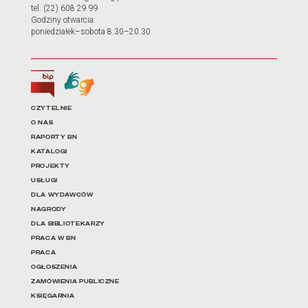
tel. (22) 608 29 99
Godziny otwarcia:
poniedziałek–sobota 8.30–20.30
Biuletyn Informacji Publicznej
Tłumacz języka migowego
Linki do najważniejszych dz
CZYTELNIE
O NAS
RAPORTY BN
KATALOGI
PROJEKTY
USŁUGI
DLA WYDAWCÓW
NAGRODY
DLA BIBLIOTEKARZY
PRACA W BN
PRACA
OGŁOSZENIA
ZAMÓWIENIA PUBLICZNE
KSIĘGARNIA