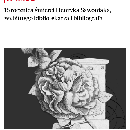
15 rocznica śmierci Henryka Sawoniaka,
wybitnego bibliotekarza i bibliografa
czytaj więcej o Zmarł prof. Jerzy Jedlicki. W latach 2005–2011 zasi