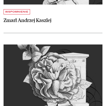
WSPOMNIENIE
Zmarł Andrzej Kaszlej
czytaj więcej o Zmarł Karol Śliwka, wybitny grafik, twórca logo Biblio