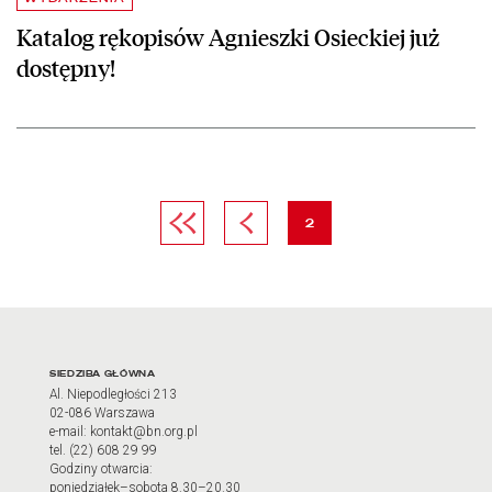
Katalog rękopisów Agnieszki Osieckiej już
dostępny!
Pierwsza strona
Poprzednia strona
strona
2
Adres oraz godziny otwarci
SIEDZIBA GŁÓWNA
Al. Niepodległości 213
02-086 Warszawa
e-mail: kontakt@bn.org.pl
tel. (22) 608 29 99
Godziny otwarcia:
poniedziałek–sobota 8.30–20.30