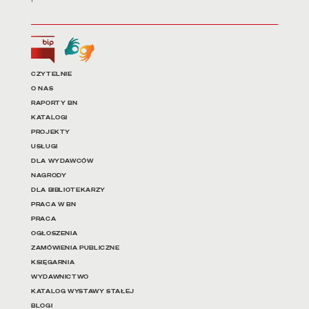
Biuletyn Informacji Publicznej
Tłumacz języka migowego
Linki do najważniejszych dz
CZYTELNIE
O NAS
RAPORTY BN
KATALOGI
PROJEKTY
USŁUGI
DLA WYDAWCÓW
NAGRODY
DLA BIBLIOTEKARZY
PRACA W BN
PRACA
OGŁOSZENIA
ZAMÓWIENIA PUBLICZNE
KSIĘGARNIA
WYDAWNICTWO
KATALOG WYSTAWY STAŁEJ
BLOGI