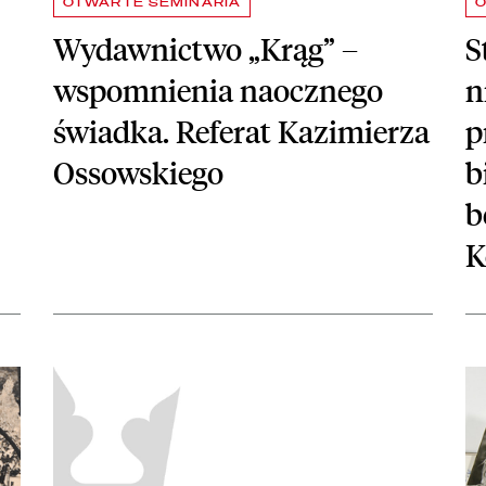
OTWARTE SEMINARIA
O
Wydawnictwo „Krąg” –
S
wspomnienia naocznego
n
świadka. Referat Kazimierza
p
Ossowskiego
b
b
K
a Barwińskiego w Austrii w latach po pierwszej wojnie światowej. Refe
czytaj więcej o Inkunabuły z klasztoru benedyktynów w Lubini
czy