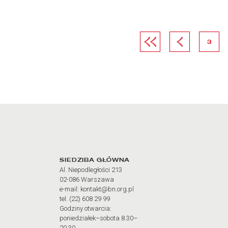
Pierwsza strona
Poprzednia str
strona
3
Adres oraz godziny otw
SIEDZIBA GŁÓWNA
Al. Niepodległości 213
02-086 Warszawa
e-mail: kontakt@bn.org.pl
tel. (22) 608 29 99
Godziny otwarcia:
poniedziałek–sobota 8.30–
20.30