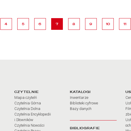
ona
strona
strona
strona
strona
strona
strona
strona
stro
4
5
6
7
8
9
10
11
arcia
Linki do najważniejszych dz
CZYTELNIE
KATALOGI
US
Mapa czytelń
Inwentarze
Cen
Czytelnia Górna
Biblioteki cyfrowe
Usł
Czytelnia Dolna
Bazy danych
Fil
Czytelnia Encyklopedii
zb
i Słowników
Usł
Czytelnia Nowości
och
BIBLIOGRAFIE
Czytelnia Prasy
Wy