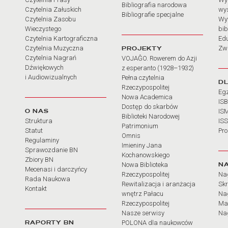
Bibliografia narodowa
Czytelnia Załuskich
wy
Bibliografie specjalne
Czytelnia Zasobu
Wy
Wieczystego
bib
Czytelnia Kartograficzna
Ed
Czytelnia Muzyczna
PROJEKTY
Zw
Czytelnia Nagrań
VOJAĜO. Rowerem do Azji
Dźwiękowych
z esperanto (1928–1932)
i Audiowizualnych
Pełna czytelnia
D
Rzeczypospolitej
Eg
Nowa Academica
IS
Dostęp do skarbów
O NAS
IS
Biblioteki Narodowej
Struktura
IS
Patrimonium
Statut
Pr
Omnis
Regulaminy
Imieniny Jana
Sprawozdanie BN
Kochanowskiego
Zbiory BN
N
Nowa Biblioteka
Mecenasi i darczyńcy
Rzeczypospolitej
Na
Rada Naukowa
Rewitalizacja i aranżacja
Sk
Kontakt
wnętrz Pałacu
Nag
Rzeczypospolitej
Ma
Nasze serwisy
Nag
RAPORTY BN
POLONA dla naukowców