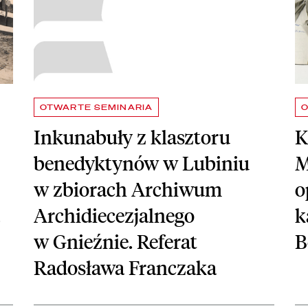
OTWARTE SEMINARIA
O
Inkunabuły z klasztoru
K
benedyktynów w Lubiniu
M
w zbiorach Archiwum
o
.
Archidiecezjalnego
k
w Gnieźnie. Referat
B
Radosława Franczaka