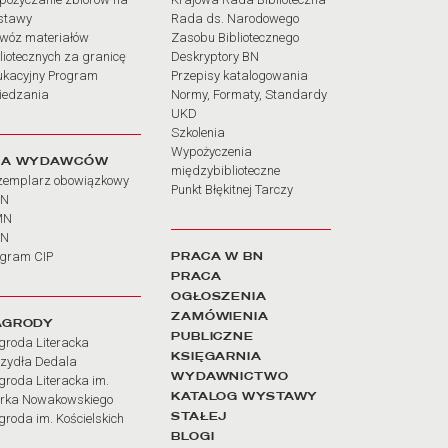
stawy
Rada ds. Narodowego
wóz materiałów
Zasobu Bibliotecznego
liotecznych za granicę
Deskryptory BN
ukacyjny Program
Przepisy katalogowania
iedzania
Normy, Formaty, Standardy
UKD
Szkolenia
Wypożyczenia
LA WYDAWCÓW
międzybiblioteczne
zemplarz obowiązkowy
Punkt Błękitnej Tarczy
BN
MN
SN
PRACA W BN
ogram CIP
PRACA
OGŁOSZENIA
ZAMÓWIENIA
AGRODY
PUBLICZNE
groda Literacka
KSIĘGARNIA
rzydła Dedala
WYDAWNICTWO
roda Literacka im.
KATALOG WYSTAWY
rka Nowakowskiego
STAŁEJ
roda im. Kościelskich
BLOGI