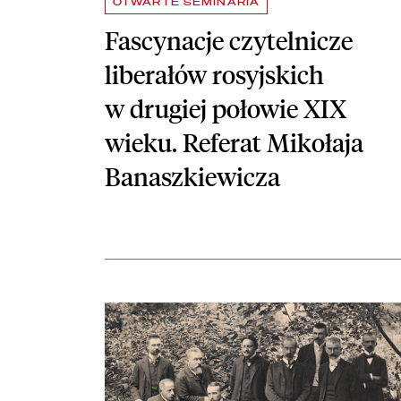
OTWARTE SEMINARIA
Fascynacje czytelnicze
liberałów rosyjskich
w drugiej połowie XIX
wieku. Referat Mikołaja
Banaszkiewicza
czytaj więcej o Poszukiwania biblioteczne Eugeniusz