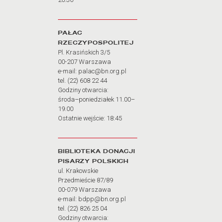
PAŁAC
RZECZYPOSPOLITEJ
Pl. Krasińskich 3/5
00-207 Warszawa
e-mail: palac@bn.org.pl
tel. (22) 608 22 44
Godziny otwarcia:
środa–poniedziałek 11.00–
19.00
Ostatnie wejście: 18:45
BIBLIOTEKA DONACJI
PISARZY POLSKICH
ul. Krakowskie
Przedmieście 87/89
00-079 Warszawa
e-mail: bdpp@bn.org.pl
tel. (22) 826 25 04
Godziny otwarcia: