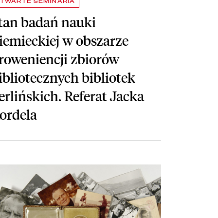
TWARTE SEMINARIA
tan badań nauki
iemieckiej w obszarze
roweniencji zbiorów
ibliotecznych bibliotek
erlińskich. Referat Jacka
ordela
rat Markusa Eberhartera
u w zbiorach Archiwum Archidiecezjalnego w Gnieźnie. Referat Radosła
taj więcej o Księgozbiór Czesława Miłosza: metodyka opracowania i edy