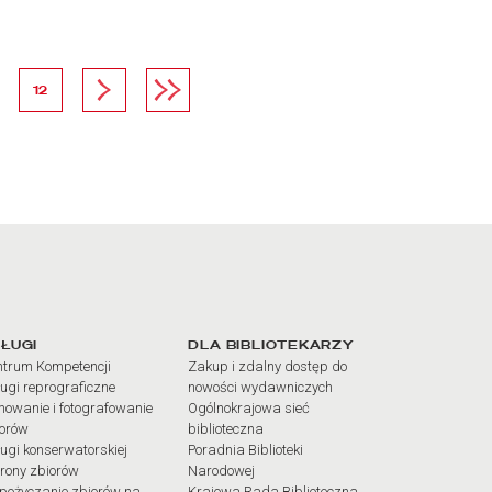
na
strona
Następna strona
Ostatnia strona
12
iałów
ŁUGI
DLA BIBLIOTEKARZY
trum Kompetencji
Zakup i zdalny dostęp do
ugi reprograficzne
nowości wydawniczych
mowanie i fotografowanie
Ogólnokrajowa sieć
iorów
biblioteczna
ugi konserwatorskiej
Poradnia Biblioteki
rony zbiorów
Narodowej
pożyczanie zbiorów na
Krajowa Rada Biblioteczna