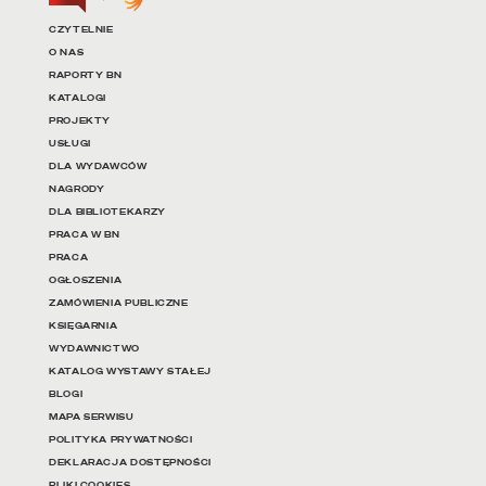
Linki do najważniejszych dz
CZYTELNIE
O NAS
RAPORTY BN
KATALOGI
PROJEKTY
USŁUGI
DLA WYDAWCÓW
NAGRODY
DLA BIBLIOTEKARZY
PRACA W BN
PRACA
OGŁOSZENIA
ZAMÓWIENIA PUBLICZNE
KSIĘGARNIA
WYDAWNICTWO
KATALOG WYSTAWY STAŁEJ
BLOGI
MAPA SERWISU
POLITYKA PRYWATNOŚCI
DEKLARACJA DOSTĘPNOŚCI
PLIKI COOKIES