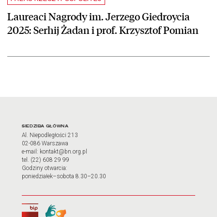
Laureaci Nagrody im. Jerzego Giedroycia
2025: Serhij Żadan i prof. Krzysztof Pomian
Adres oraz godziny otwarci
SIEDZIBA GŁÓWNA
Al. Niepodległości 213
02-086 Warszawa
e-mail: kontakt@bn.org.pl
tel. (22) 608 29 99
Godziny otwarcia:
poniedziałek–sobota 8.30–20.30
Biuletyn Informacji Publicznej
Tłumacz języka migowego